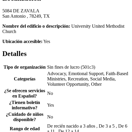
5084 DE ZAVALA
San Antonio , 78249, TX
Nombre del edificio o descripción:
University United Methodist
Church
Ubicación accesible:
Yes
Detalles
Tipo de organización
Sin fines de lucro (501c3)
Advocacy, Emotional Support, Faith-Based
Categorías
Ministries, Recreation, Social Media,
Volunteer Opportunity, Other
¿Se ofrecen servicios
No
en Español?
¿Tienen boletín
Yes
informativo?
¿Cuidado de niños
No
disponible?
De recién nacido a 3 años , De 3 a 5 , De 6
Rango de edad
a 11 , De 12 a 14