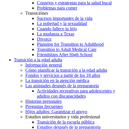
Consejos y estrategias para la salud bucal
Problemas para comer
Transiciónes
Sucesos importantes de la vida
La pubertad y la sexualidad
Cuando fallece tu hijo
La mudanza a Texas
Divorce
Planning for Transition to Adulthood
Transition to Adult Medical Care
Friendships After High School
Transición a la edad adulta
Información general
Cómo planificar la transición a la edad adulta
Fondos y servicios a partir de los 18 años
La transición en la atención médica
Las amistades después de la preparatoria
Actividades recreativas para adolescentes y
adultos con discapacidades
Historias personales
Preguntas frecuentes
Hijos adultos: Garantizar el apoyo
Estudios universitarios y vida profesional
Transición de la escuela pública
Estudios después de la preparatoria