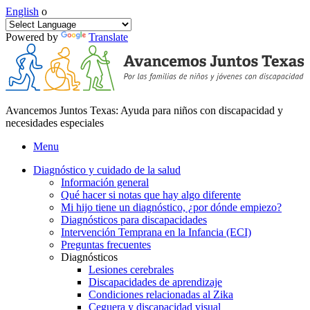
English
o
Powered by
Translate
Avancemos Juntos Texas: Ayuda para niños con discapacidad y
necesidades especiales
Menu
Diagnóstico y cuidado de la salud
Información general
Qué hacer si notas que hay algo diferente
Mi hijo tiene un diagnóstico, ¿por dónde empiezo?
Diagnósticos para discapacidades
Intervención Temprana en la Infancia (ECI)
Preguntas frecuentes
Diagnósticos
Lesiones cerebrales
Discapacidades de aprendizaje
Condiciones relacionadas al Zika
Ceguera y discapacidad visual