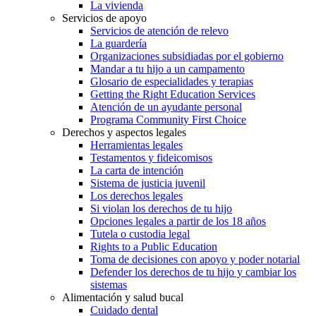
La vivienda
Servicios de apoyo
Servicios de atención de relevo
La guardería
Organizaciones subsidiadas por el gobierno
Mandar a tu hijo a un campamento
Glosario de especialidades y terapias
Getting the Right Education Services
Atención de un ayudante personal
Programa Community First Choice
Derechos y aspectos legales
Herramientas legales
Testamentos y fideicomisos
La carta de intención
Sistema de justicia juvenil
Los derechos legales
Si violan los derechos de tu hijo
Opciones legales a partir de los 18 años
Tutela o custodia legal
Rights to a Public Education
Toma de decisiones con apoyo y poder notarial
Defender los derechos de tu hijo y cambiar los
sistemas
Alimentación y salud bucal
Cuidado dental