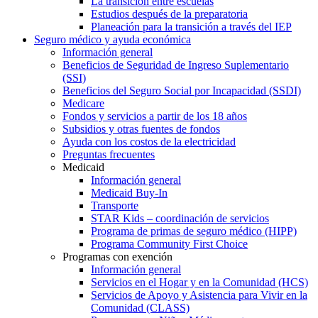
La transición entre escuelas
Estudios después de la preparatoria
Planeación para la transición a través del IEP
Seguro médico y ayuda económica
Información general
Beneficios de Seguridad de Ingreso Suplementario
(SSI)
Beneficios del Seguro Social por Incapacidad (SSDI)
Medicare
Fondos y servicios a partir de los 18 años
Subsidios y otras fuentes de fondos
Ayuda con los costos de la electricidad
Preguntas frecuentes
Medicaid
Información general
Medicaid Buy-In
Transporte
STAR Kids – coordinación de servicios
Programa de primas de seguro médico (HIPP)
Programa Community First Choice
Programas con exención
Información general
Servicios en el Hogar y en la Comunidad (HCS)
Servicios de Apoyo y Asistencia para Vivir en la
Comunidad (CLASS)