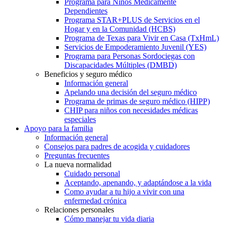
Programa para Niños Médicamente
Dependientes
Programa STAR+PLUS de Servicios en el
Hogar y en la Comunidad (HCBS)
Programa de Texas para Vivir en Casa (TxHmL)
Servicios de Empoderamiento Juvenil (YES)
Programa para Personas Sordociegas con
Discapacidades Múltiples (DMBD)
Beneficios y seguro médico
Información general
Apelando una decisión del seguro médico
Programa de primas de seguro médico (HIPP)
CHIP para niños con necesidades médicas
especiales
Apoyo para la familia
Información general
Consejos para padres de acogida y cuidadores
Preguntas frecuentes
La nueva normalidad
Cuidado personal
Aceptando, apenando, y adaptándose a la vida
Como ayudar a tu hijo a vivir con una
enfermedad crónica
Relaciones personales
Cómo manejar tu vida diaria