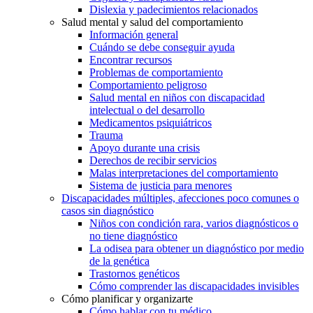
Dislexia y padecimientos relacionados
Salud mental y salud del comportamiento
Información general
Cuándo se debe conseguir ayuda
Encontrar recursos
Problemas de comportamiento
Comportamiento peligroso
Salud mental en niños con discapacidad
intelectual o del desarrollo
Medicamentos psiquiátricos
Trauma
Apoyo durante una crisis
Derechos de recibir servicios
Malas interpretaciones del comportamiento
Sistema de justicia para menores
Discapacidades múltiples, afecciones poco comunes o
casos sin diagnóstico
Niños con condición rara, varios diagnósticos o
no tiene diagnóstico
La odisea para obtener un diagnóstico por medio
de la genética
Trastornos genéticos
Cómo comprender las discapacidades invisibles
Cómo planificar y organizarte
Cómo hablar con tu médico