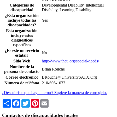
Categorías de
Developmental Disability, Intellectual
discapacidad
Disability, Learning Disability
¿Esta organización
incluye todas las
Yes
discapacidades?
Esta organización
incluye estos
diagnósticos
específicos
¿Es este un servicio
No
estatal?
Sitio Web
http://www.theu.org/special-needs/
Nombre de la
Brian Rouche
persona de contacto
Correo electrónico
BRouche@UniversitySATX.Org
Número de teléfono
210-696-1033
¿Descubriste que hay un error? Sugiere la manera de corregirlo.
Share
Facebook
Twitter
Pinterest
Email
Contactos de discapacidades locales