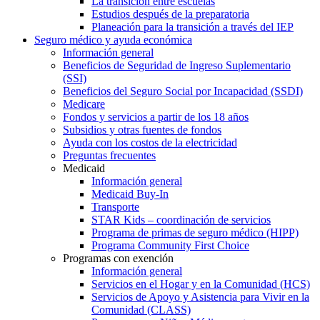
La transición entre escuelas
Estudios después de la preparatoria
Planeación para la transición a través del IEP
Seguro médico y ayuda económica
Información general
Beneficios de Seguridad de Ingreso Suplementario
(SSI)
Beneficios del Seguro Social por Incapacidad (SSDI)
Medicare
Fondos y servicios a partir de los 18 años
Subsidios y otras fuentes de fondos
Ayuda con los costos de la electricidad
Preguntas frecuentes
Medicaid
Información general
Medicaid Buy-In
Transporte
STAR Kids – coordinación de servicios
Programa de primas de seguro médico (HIPP)
Programa Community First Choice
Programas con exención
Información general
Servicios en el Hogar y en la Comunidad (HCS)
Servicios de Apoyo y Asistencia para Vivir en la
Comunidad (CLASS)