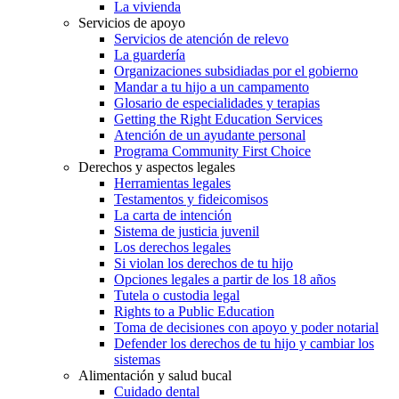
La vivienda
Servicios de apoyo
Servicios de atención de relevo
La guardería
Organizaciones subsidiadas por el gobierno
Mandar a tu hijo a un campamento
Glosario de especialidades y terapias
Getting the Right Education Services
Atención de un ayudante personal
Programa Community First Choice
Derechos y aspectos legales
Herramientas legales
Testamentos y fideicomisos
La carta de intención
Sistema de justicia juvenil
Los derechos legales
Si violan los derechos de tu hijo
Opciones legales a partir de los 18 años
Tutela o custodia legal
Rights to a Public Education
Toma de decisiones con apoyo y poder notarial
Defender los derechos de tu hijo y cambiar los
sistemas
Alimentación y salud bucal
Cuidado dental