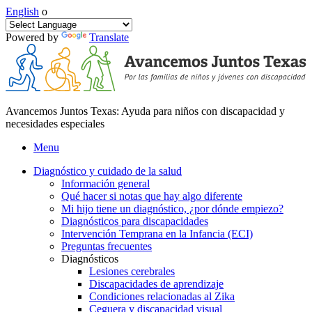
English
o
Powered by
Translate
Avancemos Juntos Texas: Ayuda para niños con discapacidad y
necesidades especiales
Menu
Diagnóstico y cuidado de la salud
Información general
Qué hacer si notas que hay algo diferente
Mi hijo tiene un diagnóstico, ¿por dónde empiezo?
Diagnósticos para discapacidades
Intervención Temprana en la Infancia (ECI)
Preguntas frecuentes
Diagnósticos
Lesiones cerebrales
Discapacidades de aprendizaje
Condiciones relacionadas al Zika
Ceguera y discapacidad visual