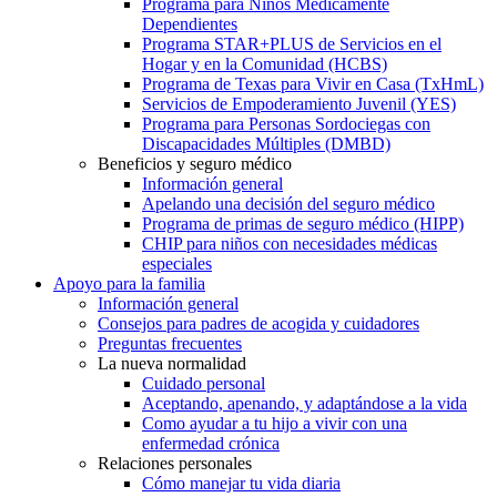
Programa para Niños Médicamente
Dependientes
Programa STAR+PLUS de Servicios en el
Hogar y en la Comunidad (HCBS)
Programa de Texas para Vivir en Casa (TxHmL)
Servicios de Empoderamiento Juvenil (YES)
Programa para Personas Sordociegas con
Discapacidades Múltiples (DMBD)
Beneficios y seguro médico
Información general
Apelando una decisión del seguro médico
Programa de primas de seguro médico (HIPP)
CHIP para niños con necesidades médicas
especiales
Apoyo para la familia
Información general
Consejos para padres de acogida y cuidadores
Preguntas frecuentes
La nueva normalidad
Cuidado personal
Aceptando, apenando, y adaptándose a la vida
Como ayudar a tu hijo a vivir con una
enfermedad crónica
Relaciones personales
Cómo manejar tu vida diaria