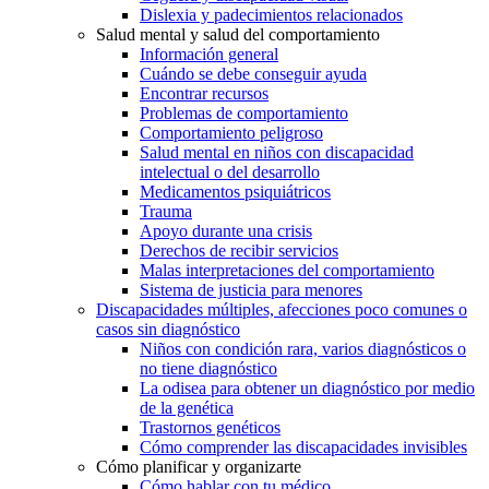
Dislexia y padecimientos relacionados
Salud mental y salud del comportamiento
Información general
Cuándo se debe conseguir ayuda
Encontrar recursos
Problemas de comportamiento
Comportamiento peligroso
Salud mental en niños con discapacidad
intelectual o del desarrollo
Medicamentos psiquiátricos
Trauma
Apoyo durante una crisis
Derechos de recibir servicios
Malas interpretaciones del comportamiento
Sistema de justicia para menores
Discapacidades múltiples, afecciones poco comunes o
casos sin diagnóstico
Niños con condición rara, varios diagnósticos o
no tiene diagnóstico
La odisea para obtener un diagnóstico por medio
de la genética
Trastornos genéticos
Cómo comprender las discapacidades invisibles
Cómo planificar y organizarte
Cómo hablar con tu médico