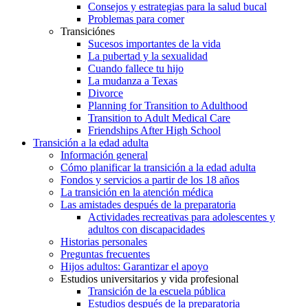
Consejos y estrategias para la salud bucal
Problemas para comer
Transiciónes
Sucesos importantes de la vida
La pubertad y la sexualidad
Cuando fallece tu hijo
La mudanza a Texas
Divorce
Planning for Transition to Adulthood
Transition to Adult Medical Care
Friendships After High School
Transición a la edad adulta
Información general
Cómo planificar la transición a la edad adulta
Fondos y servicios a partir de los 18 años
La transición en la atención médica
Las amistades después de la preparatoria
Actividades recreativas para adolescentes y
adultos con discapacidades
Historias personales
Preguntas frecuentes
Hijos adultos: Garantizar el apoyo
Estudios universitarios y vida profesional
Transición de la escuela pública
Estudios después de la preparatoria