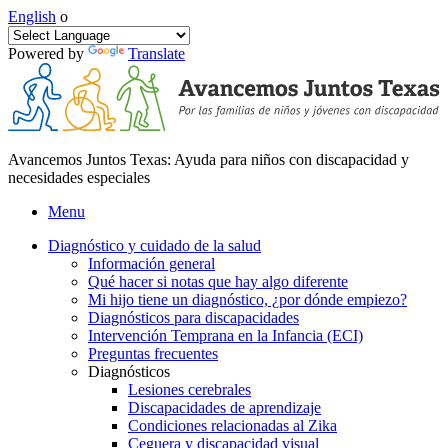
English
o
Powered by
Translate
Avancemos Juntos Texas: Ayuda para niños con discapacidad y
necesidades especiales
Menu
Diagnóstico y cuidado de la salud
Información general
Qué hacer si notas que hay algo diferente
Mi hijo tiene un diagnóstico, ¿por dónde empiezo?
Diagnósticos para discapacidades
Intervención Temprana en la Infancia (ECI)
Preguntas frecuentes
Diagnósticos
Lesiones cerebrales
Discapacidades de aprendizaje
Condiciones relacionadas al Zika
Ceguera y discapacidad visual