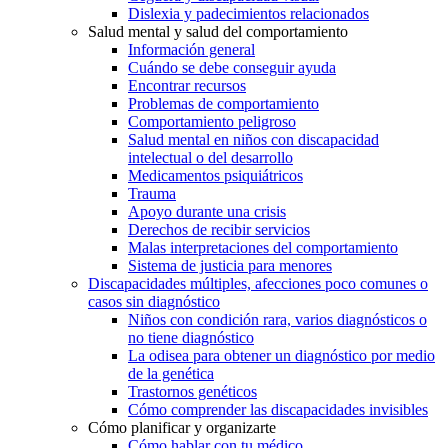
Dislexia y padecimientos relacionados
Salud mental y salud del comportamiento
Información general
Cuándo se debe conseguir ayuda
Encontrar recursos
Problemas de comportamiento
Comportamiento peligroso
Salud mental en niños con discapacidad
intelectual o del desarrollo
Medicamentos psiquiátricos
Trauma
Apoyo durante una crisis
Derechos de recibir servicios
Malas interpretaciones del comportamiento
Sistema de justicia para menores
Discapacidades múltiples, afecciones poco comunes o
casos sin diagnóstico
Niños con condición rara, varios diagnósticos o
no tiene diagnóstico
La odisea para obtener un diagnóstico por medio
de la genética
Trastornos genéticos
Cómo comprender las discapacidades invisibles
Cómo planificar y organizarte
Cómo hablar con tu médico