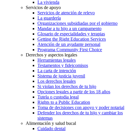
La vivienda
Servicios de apoyo
Servicios de atención de relevo
La guardería
Organizaciones subsidiadas por el gobierno
Mandar a tu hijo a un campamento
Glosario de especialidades y terapias
Getting the Right Education Services
Atención de un ayudante personal
Programa Community First Choice
Derechos y aspectos legales
Herramientas legales
Testamentos y fideicomisos
La carta de intención
Sistema de justicia juvenil
Los derechos legales
Si violan los derechos de tu hijo
Opciones legales a partir de los 18 años
Tutela o custodia legal
Rights to a Public Education
Toma de decisiones con apoyo y poder notarial
Defender los derechos de tu hijo y cambiar los
sistemas
Alimentación y salud bucal
Cuidado dental