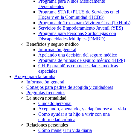
Programa para Niños Médicamente
Dependientes
Programa STAR+PLUS de Servicios en el
Hogar y en la Comunidad (HCBS)
Programa de Texas para Vivir en Casa (TxHmL)
Servicios de Empoderamiento Juvenil (YES)
Programa para Personas Sordociegas con
Discapacidades Múltiples (DMBD)
Beneficios y seguro médico
Información general
Apelando una decisión del seguro médico
Programa de primas de seguro médico (HIPP)
CHIP para niños con necesidades médicas
especiales
Apoyo para la familia
Información general
Consejos para padres de acogida y cuidadores
Preguntas frecuentes
La nueva normalidad
Cuidado personal
Aceptando, apenando, y adaptándose a la vida
Como ayudar a tu hijo a vivir con una
enfermedad crónica
Relaciones personales
Cómo manejar tu vida diaria