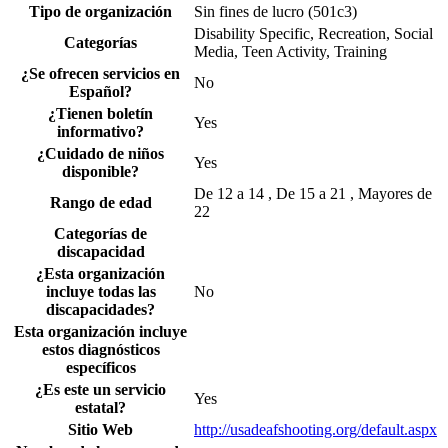
Tipo de organización
Sin fines de lucro (501c3)
Disability Specific, Recreation, Social
Categorías
Media, Teen Activity, Training
¿Se ofrecen servicios en
No
Español?
¿Tienen boletín
Yes
informativo?
¿Cuidado de niños
Yes
disponible?
De 12 a 14 , De 15 a 21 , Mayores de
Rango de edad
22
Categorías de
discapacidad
¿Esta organización
incluye todas las
No
discapacidades?
Esta organización incluye
estos diagnósticos
específicos
¿Es este un servicio
Yes
estatal?
Sitio Web
http://usadeafshooting.org/default.aspx