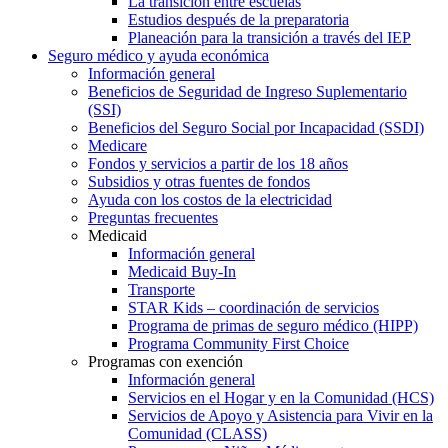
La transición entre escuelas
Estudios después de la preparatoria
Planeación para la transición a través del IEP
Seguro médico y ayuda económica
Información general
Beneficios de Seguridad de Ingreso Suplementario
(SSI)
Beneficios del Seguro Social por Incapacidad (SSDI)
Medicare
Fondos y servicios a partir de los 18 años
Subsidios y otras fuentes de fondos
Ayuda con los costos de la electricidad
Preguntas frecuentes
Medicaid
Información general
Medicaid Buy-In
Transporte
STAR Kids – coordinación de servicios
Programa de primas de seguro médico (HIPP)
Programa Community First Choice
Programas con exención
Información general
Servicios en el Hogar y en la Comunidad (HCS)
Servicios de Apoyo y Asistencia para Vivir en la
Comunidad (CLASS)