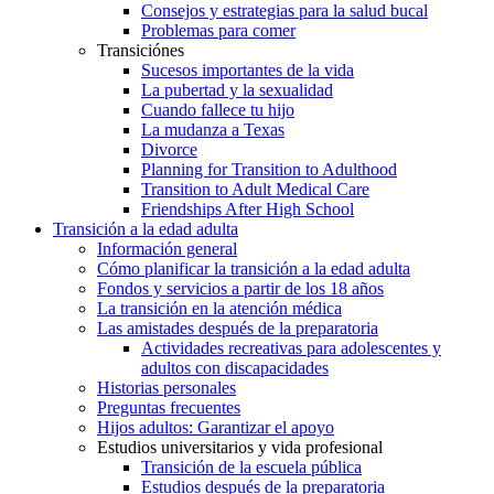
Consejos y estrategias para la salud bucal
Problemas para comer
Transiciónes
Sucesos importantes de la vida
La pubertad y la sexualidad
Cuando fallece tu hijo
La mudanza a Texas
Divorce
Planning for Transition to Adulthood
Transition to Adult Medical Care
Friendships After High School
Transición a la edad adulta
Información general
Cómo planificar la transición a la edad adulta
Fondos y servicios a partir de los 18 años
La transición en la atención médica
Las amistades después de la preparatoria
Actividades recreativas para adolescentes y
adultos con discapacidades
Historias personales
Preguntas frecuentes
Hijos adultos: Garantizar el apoyo
Estudios universitarios y vida profesional
Transición de la escuela pública
Estudios después de la preparatoria