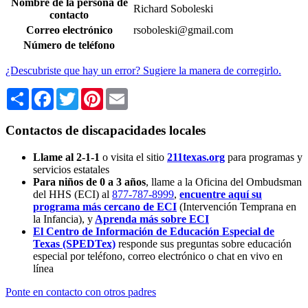
Nombre de la persona de
Richard Soboleski
contacto
Correo electrónico
rsoboleski@gmail.com
Número de teléfono
¿Descubriste que hay un error? Sugiere la manera de corregirlo.
Share
Facebook
Twitter
Pinterest
Email
Contactos de discapacidades locales
Llame al 2-1-1
o visita el sitio
211texas.org
para programas y
servicios estatales
Para niños de 0 a 3 años
, llame a la Oficina del Ombudsman
del HHS (ECI) al
877-787-8999
,
encuentre aquí su
programa más cercano de ECI
(Intervención Temprana en
la Infancia),
y
Aprenda más sobre ECI
El Centro de Información de Educación Especial de
Texas (SPEDTex)
responde sus preguntas sobre educación
especial por teléfono, correo electrónico o chat en vivo en
línea
Ponte en contacto con otros padres