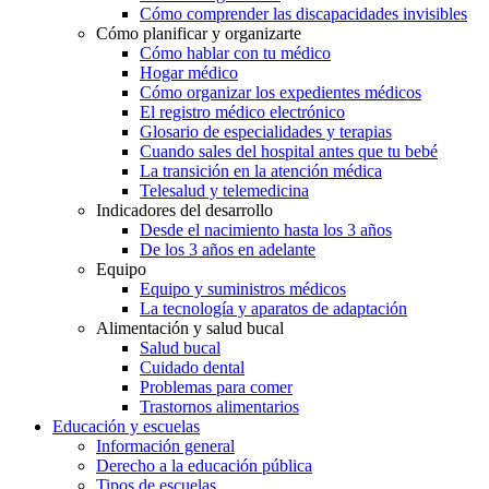
Cómo comprender las discapacidades invisibles
Cómo planificar y organizarte
Cómo hablar con tu médico
Hogar médico
Cómo organizar los expedientes médicos
El registro médico electrónico
Glosario de especialidades y terapias
Cuando sales del hospital antes que tu bebé
La transición en la atención médica
Telesalud y telemedicina
Indicadores del desarrollo
Desde el nacimiento hasta los 3 años
De los 3 años en adelante
Equipo
Equipo y suministros médicos
La tecnología y aparatos de adaptación
Alimentación y salud bucal
Salud bucal
Cuidado dental
Problemas para comer
Trastornos alimentarios
Educación y escuelas
Información general
Derecho a la educación pública
Tipos de escuelas