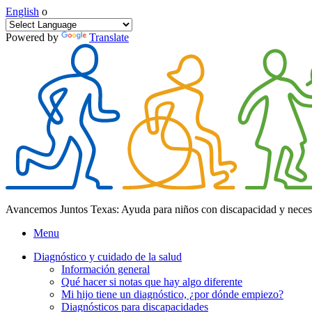
English
o
Powered by
Translate
Avancemos Juntos Texas: Ayuda para niños con discapacidad y neces
Menu
Diagnóstico y cuidado de la salud
Información general
Qué hacer si notas que hay algo diferente
Mi hijo tiene un diagnóstico, ¿por dónde empiezo?
Diagnósticos para discapacidades