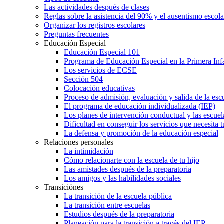
Las actividades después de clases
Reglas sobre la asistencia del 90% y el ausentismo escol
Organizar los registros escolares
Preguntas frecuentes
Educación Especial
Educación Especial 101
Programa de Educación Especial en la Primera Inf
Los servicios de ECSE
Sección 504
Colocación educativas
Proceso de admisión, evaluación y salida de la es
El programa de educación individualizada (IEP)
Los planes de intervención conductual y las escuel
Dificultad en conseguir los servicios que necesita t
La defensa y promoción de la educación especial
Relaciones personales
La intimidación
Cómo relacionarte con la escuela de tu hijo
Las amistades después de la preparatoria
Los amigos y las habilidades sociales
Transiciónes
La transición de la escuela pública
La transición entre escuelas
Estudios después de la preparatoria
Planeación para la transición a través del IEP