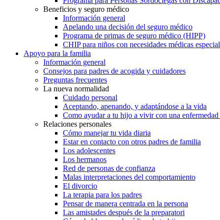
Programa para Personas Sordociegas con Discap
Beneficios y seguro médico
Información general
Apelando una decisión del seguro médico
Programa de primas de seguro médico (HIPP)
CHIP para niños con necesidades médicas especial
Apoyo para la familia
Información general
Consejos para padres de acogida y cuidadores
Preguntas frecuentes
La nueva normalidad
Cuidado personal
Aceptando, apenando, y adaptándose a la vida
Como ayudar a tu hijo a vivir con una enfermedad
Relaciones personales
Cómo manejar tu vida diaria
Estar en contacto con otros padres de familia
Los adolescentes
Los hermanos
Red de personas de confianza
Malas interpretaciones del comportamiento
El divorcio
La terapia para los padres
Pensar de manera centrada en la persona
Las amistades después de la preparatori