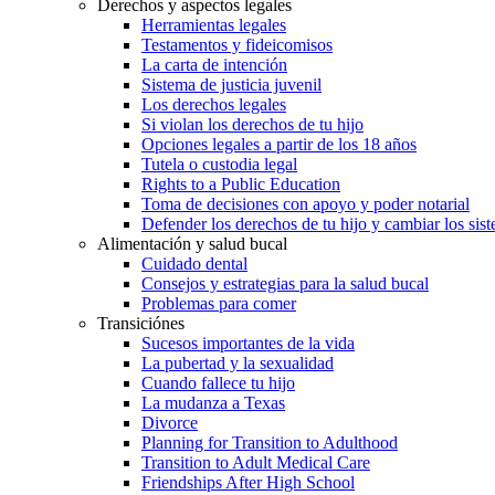
Derechos y aspectos legales
Herramientas legales
Testamentos y fideicomisos
La carta de intención
Sistema de justicia juvenil
Los derechos legales
Si violan los derechos de tu hijo
Opciones legales a partir de los 18 años
Tutela o custodia legal
Rights to a Public Education
Toma de decisiones con apoyo y poder notarial
Defender los derechos de tu hijo y cambiar los sis
Alimentación y salud bucal
Cuidado dental
Consejos y estrategias para la salud bucal
Problemas para comer
Transiciónes
Sucesos importantes de la vida
La pubertad y la sexualidad
Cuando fallece tu hijo
La mudanza a Texas
Divorce
Planning for Transition to Adulthood
Transition to Adult Medical Care
Friendships After High School