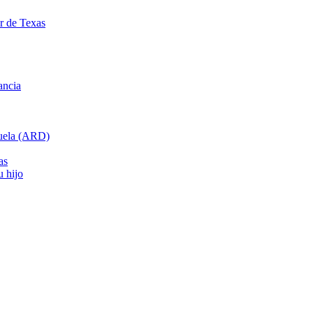
ar de Texas
ancia
cuela (ARD)
as
u hijo