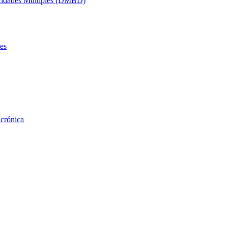
acidades Múltiples (DMBD)
es
 crónica