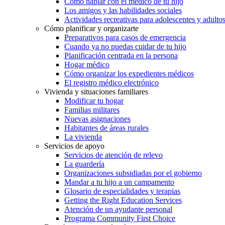
Cómo hablar con el médico de tu hijo
Los amigos y las habilidades sociales
Actividades recreativas para adolescentes y adulto
Cómo planificar y organizarte
Preparativos para casos de emergencia
Cuando ya no puedas cuidar de tu hijo
Planificación centrada en la persona
Hogar médico
Cómo organizar los expedientes médicos
El registro médico electrónico
Vivienda y situaciones familiares
Modificar tu hogar
Familias militares
Nuevas asignaciones
Habitantes de áreas rurales
La vivienda
Servicios de apoyo
Servicios de atención de relevo
La guardería
Organizaciones subsidiadas por el gobierno
Mandar a tu hijo a un campamento
Glosario de especialidades y terapias
Getting the Right Education Services
Atención de un ayudante personal
Programa Community First Choice