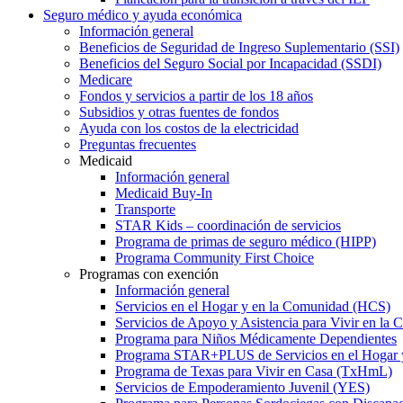
Seguro médico y ayuda económica
Información general
Beneficios de Seguridad de Ingreso Suplementario (SSI)
Beneficios del Seguro Social por Incapacidad (SSDI)
Medicare
Fondos y servicios a partir de los 18 años
Subsidios y otras fuentes de fondos
Ayuda con los costos de la electricidad
Preguntas frecuentes
Medicaid
Información general
Medicaid Buy-In
Transporte
STAR Kids – coordinación de servicios
Programa de primas de seguro médico (HIPP)
Programa Community First Choice
Programas con exención
Información general
Servicios en el Hogar y en la Comunidad (HCS)
Servicios de Apoyo y Asistencia para Vivir en l
Programa para Niños Médicamente Dependientes
Programa STAR+PLUS de Servicios en el Hogar
Programa de Texas para Vivir en Casa (TxHmL)
Servicios de Empoderamiento Juvenil (YES)