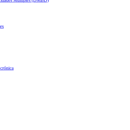
acidades Múltiples (DMBD)
es
 crónica