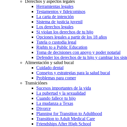
Derechos y aspectos legales
Herramientas legales
Testamentos y fideicomisos
La carta de intención
Sistema de justicia juvenil
Los derechos legales
Si violan los derechos de tu hijo
Opciones legales a partir de los 18 años
Tutela o custodia legal
Rights to a Public Education
Toma de decisiones con apoyo y poder notarial
Defender los derechos de tu hijo y cambiar los sis
Alimentación y salud bucal
Cuidado dental
Consejos y estrategias para la salud bucal
Problemas para comer
Transiciónes
Sucesos importantes de la vida
La pubertad y la sexualidad
Cuando fallece tu hijo
La mudanza a Texas
Divorce
Planning for Transition to Adulthood
Transition to Adult Medical Care
Friendships After High School