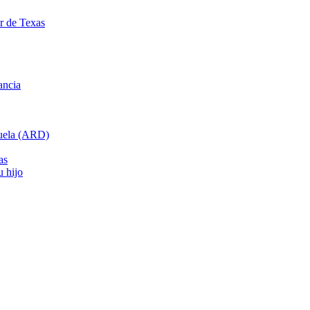
ar de Texas
ancia
cuela (ARD)
as
u hijo