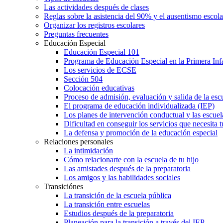
Las actividades después de clases
Reglas sobre la asistencia del 90% y el ausentismo escol
Organizar los registros escolares
Preguntas frecuentes
Educación Especial
Educación Especial 101
Programa de Educación Especial en la Primera Inf
Los servicios de ECSE
Sección 504
Colocación educativas
Proceso de admisión, evaluación y salida de la es
El programa de educación individualizada (IEP)
Los planes de intervención conductual y las escuel
Dificultad en conseguir los servicios que necesita t
La defensa y promoción de la educación especial
Relaciones personales
La intimidación
Cómo relacionarte con la escuela de tu hijo
Las amistades después de la preparatoria
Los amigos y las habilidades sociales
Transiciónes
La transición de la escuela pública
La transición entre escuelas
Estudios después de la preparatoria
Planeación para la transición a través del IEP