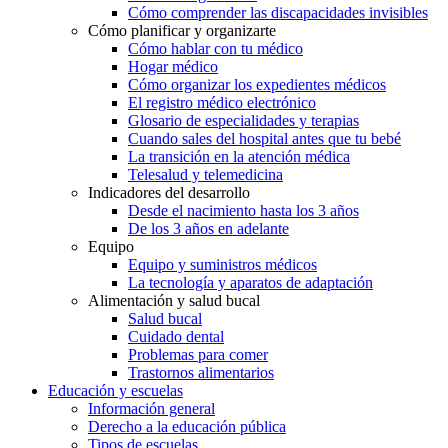
Cómo comprender las discapacidades invisibles
Cómo planificar y organizarte
Cómo hablar con tu médico
Hogar médico
Cómo organizar los expedientes médicos
El registro médico electrónico
Glosario de especialidades y terapias
Cuando sales del hospital antes que tu bebé
La transición en la atención médica
Telesalud y telemedicina
Indicadores del desarrollo
Desde el nacimiento hasta los 3 años
De los 3 años en adelante
Equipo
Equipo y suministros médicos
La tecnología y aparatos de adaptación
Alimentación y salud bucal
Salud bucal
Cuidado dental
Problemas para comer
Trastornos alimentarios
Educación y escuelas
Información general
Derecho a la educación pública
Tipos de escuelas