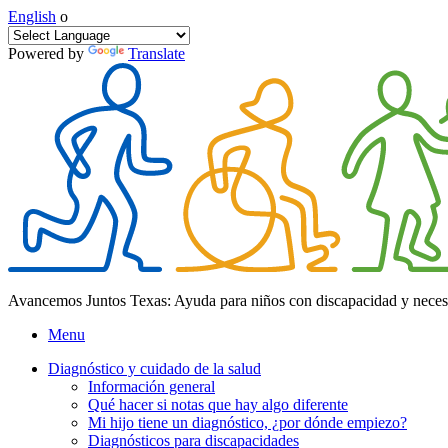
English
o
Powered by
Translate
Avancemos Juntos Texas: Ayuda para niños con discapacidad y neces
Menu
Diagnóstico y cuidado de la salud
Información general
Qué hacer si notas que hay algo diferente
Mi hijo tiene un diagnóstico, ¿por dónde empiezo?
Diagnósticos para discapacidades