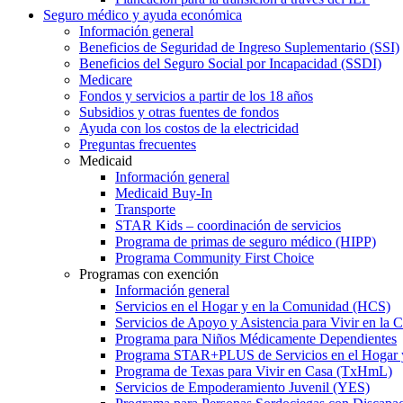
Seguro médico y ayuda económica
Información general
Beneficios de Seguridad de Ingreso Suplementario (SSI)
Beneficios del Seguro Social por Incapacidad (SSDI)
Medicare
Fondos y servicios a partir de los 18 años
Subsidios y otras fuentes de fondos
Ayuda con los costos de la electricidad
Preguntas frecuentes
Medicaid
Información general
Medicaid Buy-In
Transporte
STAR Kids – coordinación de servicios
Programa de primas de seguro médico (HIPP)
Programa Community First Choice
Programas con exención
Información general
Servicios en el Hogar y en la Comunidad (HCS)
Servicios de Apoyo y Asistencia para Vivir en l
Programa para Niños Médicamente Dependientes
Programa STAR+PLUS de Servicios en el Hogar
Programa de Texas para Vivir en Casa (TxHmL)
Servicios de Empoderamiento Juvenil (YES)