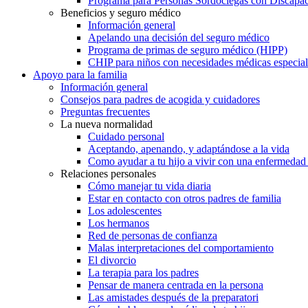
Programa para Personas Sordociegas con Discap
Beneficios y seguro médico
Información general
Apelando una decisión del seguro médico
Programa de primas de seguro médico (HIPP)
CHIP para niños con necesidades médicas especial
Apoyo para la familia
Información general
Consejos para padres de acogida y cuidadores
Preguntas frecuentes
La nueva normalidad
Cuidado personal
Aceptando, apenando, y adaptándose a la vida
Como ayudar a tu hijo a vivir con una enfermedad
Relaciones personales
Cómo manejar tu vida diaria
Estar en contacto con otros padres de familia
Los adolescentes
Los hermanos
Red de personas de confianza
Malas interpretaciones del comportamiento
El divorcio
La terapia para los padres
Pensar de manera centrada en la persona
Las amistades después de la preparatori