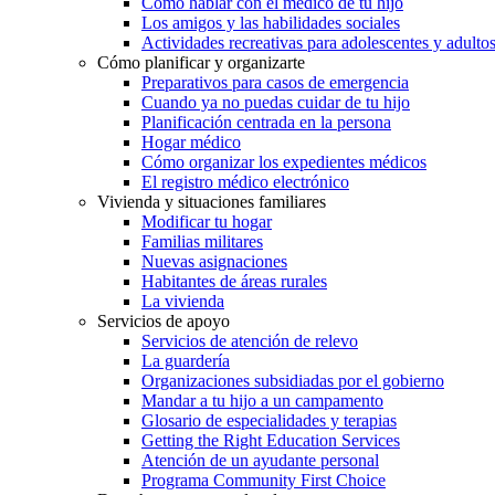
Cómo hablar con el médico de tu hijo
Los amigos y las habilidades sociales
Actividades recreativas para adolescentes y adulto
Cómo planificar y organizarte
Preparativos para casos de emergencia
Cuando ya no puedas cuidar de tu hijo
Planificación centrada en la persona
Hogar médico
Cómo organizar los expedientes médicos
El registro médico electrónico
Vivienda y situaciones familiares
Modificar tu hogar
Familias militares
Nuevas asignaciones
Habitantes de áreas rurales
La vivienda
Servicios de apoyo
Servicios de atención de relevo
La guardería
Organizaciones subsidiadas por el gobierno
Mandar a tu hijo a un campamento
Glosario de especialidades y terapias
Getting the Right Education Services
Atención de un ayudante personal
Programa Community First Choice