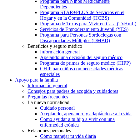
Programa para Niños Médicamente
Dependientes
Programa STAR+PLUS de Servicios en el
Hogar y en la Comunidad (HCBS)
Programa de Texas para Vivir en Casa (TxHmL)
Servicios de Empoderamiento Juvenil (YES)
Programa para Personas Sordociegas con
Discapacidades Múltiples (DMBD)
Beneficios y seguro médico
Información general
Apelando una decisión del seguro médico
Programa de primas de seguro médico (HIPP)
CHIP para niños con necesidades médicas
especiales
Apoyo para la familia
Información general
Consejos para padres de acogida y cuidadores
Preguntas frecuentes
La nueva normalidad
Cuidado personal
Aceptando, apenando, y adaptándose a la vida
Como ayudar a tu hijo a vivir con una
enfermedad crónica
Relaciones personales
Cómo manejar tu vida diaria