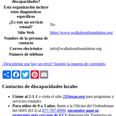
discapacidades?
Esta organización incluye
estos diagnósticos
específicos
¿Es este un servicio
No
estatal?
Sitio Web
https://www.walkaboutfoundation.org/
Nombre de la persona de
contacto
Correo electrónico
info@walkaboutfoundation.org
Número de teléfono
¿Descubriste que hay un error? Sugiere la manera de corregirlo.
Share
Facebook
Twitter
Pinterest
Email
Contactos de discapacidades locales
Llame al 2-1-1
o visita el sitio
211texas.org
para programas y
servicios estatales
Para niños de 0 a 3 años
, llame a la Oficina del Ombudsman
del HHS (ECI) al
877-787-8999
,
encuentre aquí su
programa más cercano de ECI
(Intervención Temprana en