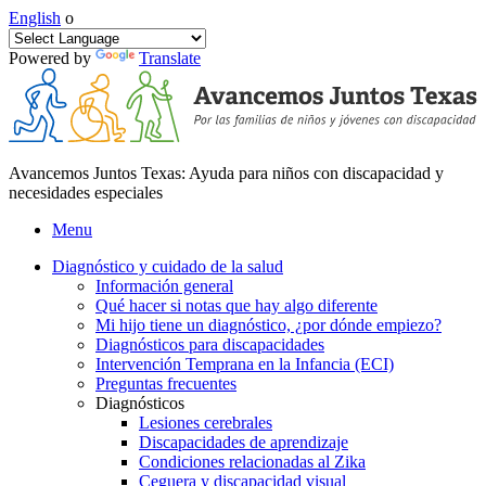
English
o
Powered by
Translate
Avancemos Juntos Texas: Ayuda para niños con discapacidad y
necesidades especiales
Menu
Diagnóstico y cuidado de la salud
Información general
Qué hacer si notas que hay algo diferente
Mi hijo tiene un diagnóstico, ¿por dónde empiezo?
Diagnósticos para discapacidades
Intervención Temprana en la Infancia (ECI)
Preguntas frecuentes
Diagnósticos
Lesiones cerebrales
Discapacidades de aprendizaje
Condiciones relacionadas al Zika
Ceguera y discapacidad visual