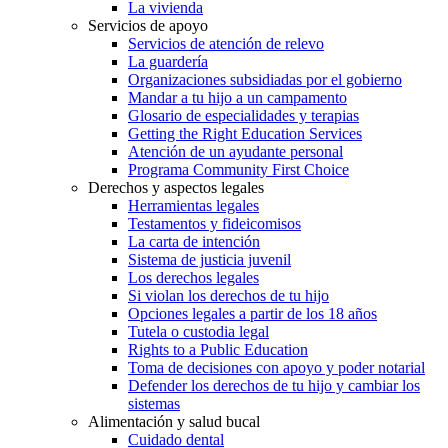
La vivienda
Servicios de apoyo
Servicios de atención de relevo
La guardería
Organizaciones subsidiadas por el gobierno
Mandar a tu hijo a un campamento
Glosario de especialidades y terapias
Getting the Right Education Services
Atención de un ayudante personal
Programa Community First Choice
Derechos y aspectos legales
Herramientas legales
Testamentos y fideicomisos
La carta de intención
Sistema de justicia juvenil
Los derechos legales
Si violan los derechos de tu hijo
Opciones legales a partir de los 18 años
Tutela o custodia legal
Rights to a Public Education
Toma de decisiones con apoyo y poder notarial
Defender los derechos de tu hijo y cambiar los
sistemas
Alimentación y salud bucal
Cuidado dental