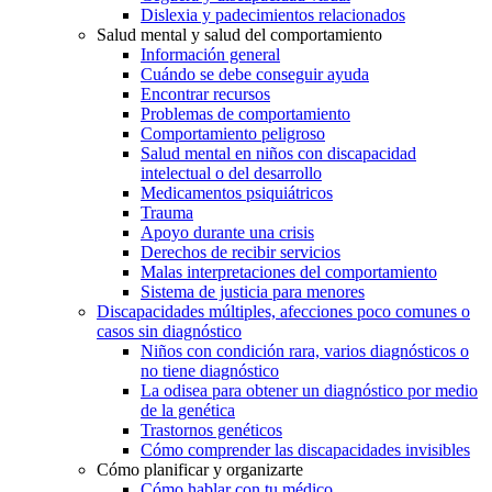
Dislexia y padecimientos relacionados
Salud mental y salud del comportamiento
Información general
Cuándo se debe conseguir ayuda
Encontrar recursos
Problemas de comportamiento
Comportamiento peligroso
Salud mental en niños con discapacidad
intelectual o del desarrollo
Medicamentos psiquiátricos
Trauma
Apoyo durante una crisis
Derechos de recibir servicios
Malas interpretaciones del comportamiento
Sistema de justicia para menores
Discapacidades múltiples, afecciones poco comunes o
casos sin diagnóstico
Niños con condición rara, varios diagnósticos o
no tiene diagnóstico
La odisea para obtener un diagnóstico por medio
de la genética
Trastornos genéticos
Cómo comprender las discapacidades invisibles
Cómo planificar y organizarte
Cómo hablar con tu médico