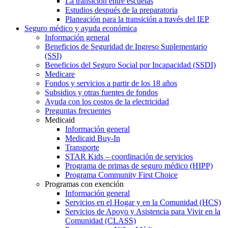
La transición entre escuelas
Estudios después de la preparatoria
Planeación para la transición a través del IEP
Seguro médico y ayuda económica
Información general
Beneficios de Seguridad de Ingreso Suplementario
(SSI)
Beneficios del Seguro Social por Incapacidad (SSDI)
Medicare
Fondos y servicios a partir de los 18 años
Subsidios y otras fuentes de fondos
Ayuda con los costos de la electricidad
Preguntas frecuentes
Medicaid
Información general
Medicaid Buy-In
Transporte
STAR Kids – coordinación de servicios
Programa de primas de seguro médico (HIPP)
Programa Community First Choice
Programas con exención
Información general
Servicios en el Hogar y en la Comunidad (HCS)
Servicios de Apoyo y Asistencia para Vivir en la
Comunidad (CLASS)