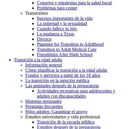
Consejos y estrategias para la salud bucal
Problemas para comer
Transiciónes
Sucesos importantes de la vida
La pubertad y la sexualidad
Cuando fallece tu hijo
La mudanza a Texas
Divorce
Planning for Transition to Adulthood
Transition to Adult Medical Care
Friendships After High School
Transición a la edad adulta
Información general
Cómo planificar la transición a la edad adulta
Fondos y servicios a partir de los 18 años
La transición en la atención médica
Las amistades después de la preparatoria
Actividades recreativas para adolescentes y
adultos con discapacidades
Historias personales
Preguntas frecuentes
Hijos adultos: Garantizar el apoyo
Estudios universitarios y vida profesional
Transición de la escuela pública
Estudios después de la preparatoria