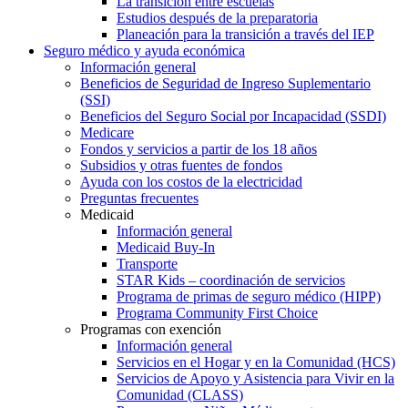
La transición entre escuelas
Estudios después de la preparatoria
Planeación para la transición a través del IEP
Seguro médico y ayuda económica
Información general
Beneficios de Seguridad de Ingreso Suplementario
(SSI)
Beneficios del Seguro Social por Incapacidad (SSDI)
Medicare
Fondos y servicios a partir de los 18 años
Subsidios y otras fuentes de fondos
Ayuda con los costos de la electricidad
Preguntas frecuentes
Medicaid
Información general
Medicaid Buy-In
Transporte
STAR Kids – coordinación de servicios
Programa de primas de seguro médico (HIPP)
Programa Community First Choice
Programas con exención
Información general
Servicios en el Hogar y en la Comunidad (HCS)
Servicios de Apoyo y Asistencia para Vivir en la
Comunidad (CLASS)