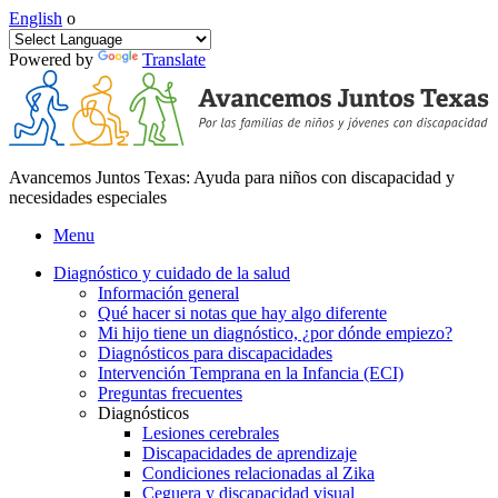
English
o
Powered by
Translate
Avancemos Juntos Texas: Ayuda para niños con discapacidad y
necesidades especiales
Menu
Diagnóstico y cuidado de la salud
Información general
Qué hacer si notas que hay algo diferente
Mi hijo tiene un diagnóstico, ¿por dónde empiezo?
Diagnósticos para discapacidades
Intervención Temprana en la Infancia (ECI)
Preguntas frecuentes
Diagnósticos
Lesiones cerebrales
Discapacidades de aprendizaje
Condiciones relacionadas al Zika
Ceguera y discapacidad visual