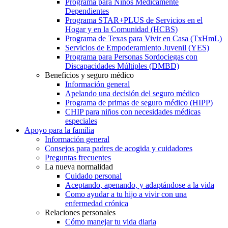
Programa para Niños Médicamente
Dependientes
Programa STAR+PLUS de Servicios en el
Hogar y en la Comunidad (HCBS)
Programa de Texas para Vivir en Casa (TxHmL)
Servicios de Empoderamiento Juvenil (YES)
Programa para Personas Sordociegas con
Discapacidades Múltiples (DMBD)
Beneficios y seguro médico
Información general
Apelando una decisión del seguro médico
Programa de primas de seguro médico (HIPP)
CHIP para niños con necesidades médicas
especiales
Apoyo para la familia
Información general
Consejos para padres de acogida y cuidadores
Preguntas frecuentes
La nueva normalidad
Cuidado personal
Aceptando, apenando, y adaptándose a la vida
Como ayudar a tu hijo a vivir con una
enfermedad crónica
Relaciones personales
Cómo manejar tu vida diaria