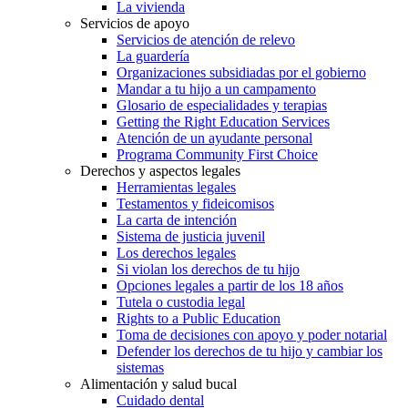
La vivienda
Servicios de apoyo
Servicios de atención de relevo
La guardería
Organizaciones subsidiadas por el gobierno
Mandar a tu hijo a un campamento
Glosario de especialidades y terapias
Getting the Right Education Services
Atención de un ayudante personal
Programa Community First Choice
Derechos y aspectos legales
Herramientas legales
Testamentos y fideicomisos
La carta de intención
Sistema de justicia juvenil
Los derechos legales
Si violan los derechos de tu hijo
Opciones legales a partir de los 18 años
Tutela o custodia legal
Rights to a Public Education
Toma de decisiones con apoyo y poder notarial
Defender los derechos de tu hijo y cambiar los
sistemas
Alimentación y salud bucal
Cuidado dental