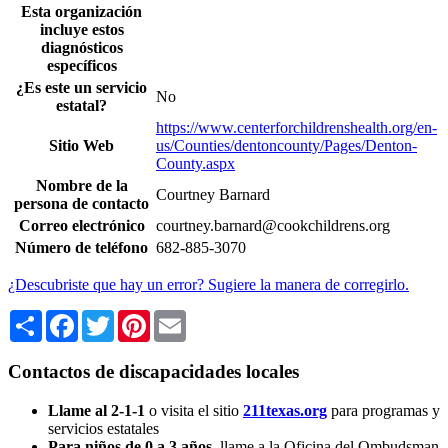
Esta organización
incluye estos
diagnósticos
específicos
¿Es este un servicio
No
estatal?
https://www.centerforchildrenshealth.org/en-
Sitio Web
us/Counties/dentoncounty/Pages/Denton-
County.aspx
Nombre de la
Courtney Barnard
persona de contacto
Correo electrónico
courtney.barnard@cookchildrens.org
Número de teléfono
682-885-3070
¿Descubriste que hay un error? Sugiere la manera de corregirlo.
Share
Facebook
Twitter
Pinterest
Email
Contactos de discapacidades locales
Llame al 2-1-1
o visita el sitio
211texas.org
para programas y
servicios estatales
Para niños de 0 a 3 años
, llame a la Oficina del Ombudsman