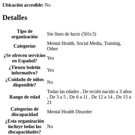
Ubicación accesible:
No
Detalles
Tipo de
Sin fines de lucro (501c3)
organización
Mental Health, Social Media, Training,
Categorías
Other
¿Se ofrecen servicios
Yes
en Español?
¿Tienen boletín
Yes
informativo?
¿Cuidado de niños
No
disponible?
Todas las edades , De recién nacido a 3 años
Rango de edad
, De 3 a 5 , De 6 a 11 , De 12 a 14 , De 15 a
21
Categorías de
Mental Health Disorder
discapacidad
¿Esta organización
incluye todas las
No
discapacidades?