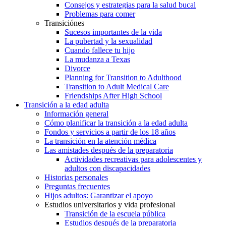
Consejos y estrategias para la salud bucal
Problemas para comer
Transiciónes
Sucesos importantes de la vida
La pubertad y la sexualidad
Cuando fallece tu hijo
La mudanza a Texas
Divorce
Planning for Transition to Adulthood
Transition to Adult Medical Care
Friendships After High School
Transición a la edad adulta
Información general
Cómo planificar la transición a la edad adulta
Fondos y servicios a partir de los 18 años
La transición en la atención médica
Las amistades después de la preparatoria
Actividades recreativas para adolescentes y
adultos con discapacidades
Historias personales
Preguntas frecuentes
Hijos adultos: Garantizar el apoyo
Estudios universitarios y vida profesional
Transición de la escuela pública
Estudios después de la preparatoria