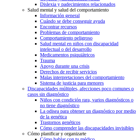
Dislexia y padecimientos relacionados
Salud mental y salud del comportamiento
Información general
Cuándo se debe conseguir ayuda
Encontrar recursos
Problemas de comportamiento
Comportamiento peligroso
Salud mental en niños con discapacidad
intelectual o del desarrollo
Medicamentos psiquiátricos
Trauma
Apoyo durante una crisis
Derechos de recibir servicios
Malas interpretaciones del comportamiento
Sistema de justicia para menores
Discapacidades múltiples, afecciones poco comunes o
casos sin diagnóstico
Niños con condición rara, varios diagnósticos o
no tiene diagnóstico
La odisea para obtener un diagnóstico por medio
de la genética
Trastornos genéticos
Cómo comprender las discapacidades invisibles
Cómo planificar y organizarte
Cómo hablar con tu médico