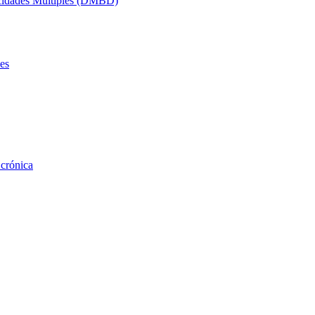
acidades Múltiples (DMBD)
es
 crónica