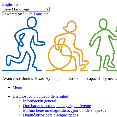
English
o
Powered by
Translate
Avancemos Juntos Texas: Ayuda para niños con discapacidad y neces
Menu
Diagnóstico y cuidado de la salud
Información general
Qué hacer si notas que hay algo diferente
Mi hijo tiene un diagnóstico, ¿por dónde empiezo?
Diagnósticos para discapacidades