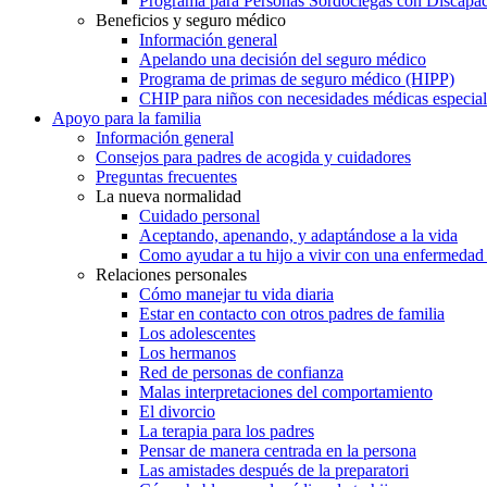
Programa para Personas Sordociegas con Discap
Beneficios y seguro médico
Información general
Apelando una decisión del seguro médico
Programa de primas de seguro médico (HIPP)
CHIP para niños con necesidades médicas especial
Apoyo para la familia
Información general
Consejos para padres de acogida y cuidadores
Preguntas frecuentes
La nueva normalidad
Cuidado personal
Aceptando, apenando, y adaptándose a la vida
Como ayudar a tu hijo a vivir con una enfermedad
Relaciones personales
Cómo manejar tu vida diaria
Estar en contacto con otros padres de familia
Los adolescentes
Los hermanos
Red de personas de confianza
Malas interpretaciones del comportamiento
El divorcio
La terapia para los padres
Pensar de manera centrada en la persona
Las amistades después de la preparatori