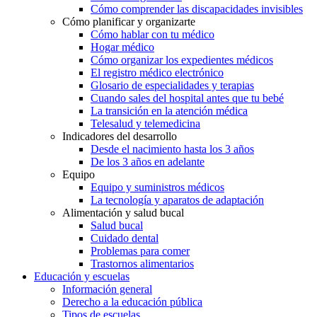
Cómo comprender las discapacidades invisibles
Cómo planificar y organizarte
Cómo hablar con tu médico
Hogar médico
Cómo organizar los expedientes médicos
El registro médico electrónico
Glosario de especialidades y terapias
Cuando sales del hospital antes que tu bebé
La transición en la atención médica
Telesalud y telemedicina
Indicadores del desarrollo
Desde el nacimiento hasta los 3 años
De los 3 años en adelante
Equipo
Equipo y suministros médicos
La tecnología y aparatos de adaptación
Alimentación y salud bucal
Salud bucal
Cuidado dental
Problemas para comer
Trastornos alimentarios
Educación y escuelas
Información general
Derecho a la educación pública
Tipos de escuelas