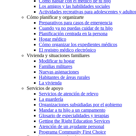
Cómo hablar con el médico de tu hijo
Los amigos y las habilidades sociales
Actividades recreativas para adolescentes y adulto
Cómo planificar y organizarte
Preparativos para casos de emergencia
Cuando ya no puedas cuidar de tu hijo
Planificación centrada en la persona
Hogar médico
Cómo organizar los expedientes médicos
El registro médico electrónico
Vivienda y situaciones familiares
Modificar tu hogar
Familias militares
Nuevas asignaciones
Habitantes de áreas rurales
La vivienda
Servicios de apoyo
Servicios de atención de relevo
La guardería
Organizaciones subsidiadas por el gobierno
Mandar a tu hijo a un campamento
Glosario de especialidades y terapias
Getting the Right Education Services
Atención de un ayudante personal
Programa Community First Choice