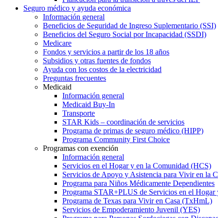
Seguro médico y ayuda económica
Información general
Beneficios de Seguridad de Ingreso Suplementario (SSI)
Beneficios del Seguro Social por Incapacidad (SSDI)
Medicare
Fondos y servicios a partir de los 18 años
Subsidios y otras fuentes de fondos
Ayuda con los costos de la electricidad
Preguntas frecuentes
Medicaid
Información general
Medicaid Buy-In
Transporte
STAR Kids – coordinación de servicios
Programa de primas de seguro médico (HIPP)
Programa Community First Choice
Programas con exención
Información general
Servicios en el Hogar y en la Comunidad (HCS)
Servicios de Apoyo y Asistencia para Vivir en l
Programa para Niños Médicamente Dependientes
Programa STAR+PLUS de Servicios en el Hogar
Programa de Texas para Vivir en Casa (TxHmL)
Servicios de Empoderamiento Juvenil (YES)