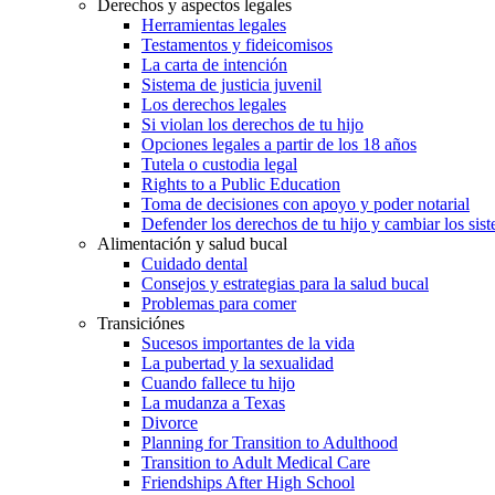
Derechos y aspectos legales
Herramientas legales
Testamentos y fideicomisos
La carta de intención
Sistema de justicia juvenil
Los derechos legales
Si violan los derechos de tu hijo
Opciones legales a partir de los 18 años
Tutela o custodia legal
Rights to a Public Education
Toma de decisiones con apoyo y poder notarial
Defender los derechos de tu hijo y cambiar los sis
Alimentación y salud bucal
Cuidado dental
Consejos y estrategias para la salud bucal
Problemas para comer
Transiciónes
Sucesos importantes de la vida
La pubertad y la sexualidad
Cuando fallece tu hijo
La mudanza a Texas
Divorce
Planning for Transition to Adulthood
Transition to Adult Medical Care
Friendships After High School