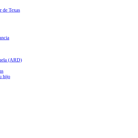
ar de Texas
ancia
cuela (ARD)
as
u hijo