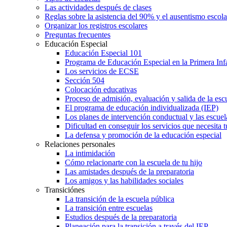
Las actividades después de clases
Reglas sobre la asistencia del 90% y el ausentismo escol
Organizar los registros escolares
Preguntas frecuentes
Educación Especial
Educación Especial 101
Programa de Educación Especial en la Primera Inf
Los servicios de ECSE
Sección 504
Colocación educativas
Proceso de admisión, evaluación y salida de la es
El programa de educación individualizada (IEP)
Los planes de intervención conductual y las escuel
Dificultad en conseguir los servicios que necesita t
La defensa y promoción de la educación especial
Relaciones personales
La intimidación
Cómo relacionarte con la escuela de tu hijo
Las amistades después de la preparatoria
Los amigos y las habilidades sociales
Transiciónes
La transición de la escuela pública
La transición entre escuelas
Estudios después de la preparatoria
Planeación para la transición a través del IEP