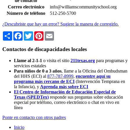
de contacto
Correo electrónico
info@williamscommunityschool.org
Número de teléfono
512-250-5700
¿Descubriste que hay un error? Sugiere la manera de corregirlo.
Share
Facebook
Twitter
Pinterest
Email
Contactos de discapacidades locales
Llame al 2-1-1
o visita el sitio
211texas.org
para programas y
servicios estatales
Para niños de 0 a 3 años
, llame a la Oficina del Ombudsman
del HHS (ECI) al
877-787-8999
,
encuentre aquí su
programa más cercano de ECI
(Intervención Temprana en
la Infancia),
y
Aprenda más sobre ECI
El Centro de Información de Educación Especial de
Texas (SPEDTex)
responde sus preguntas sobre educación
especial por teléfono, correo electrónico o chat en vivo en
línea
Ponte en contacto con otros padres
Inicio