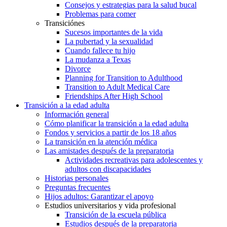
Consejos y estrategias para la salud bucal
Problemas para comer
Transiciónes
Sucesos importantes de la vida
La pubertad y la sexualidad
Cuando fallece tu hijo
La mudanza a Texas
Divorce
Planning for Transition to Adulthood
Transition to Adult Medical Care
Friendships After High School
Transición a la edad adulta
Información general
Cómo planificar la transición a la edad adulta
Fondos y servicios a partir de los 18 años
La transición en la atención médica
Las amistades después de la preparatoria
Actividades recreativas para adolescentes y
adultos con discapacidades
Historias personales
Preguntas frecuentes
Hijos adultos: Garantizar el apoyo
Estudios universitarios y vida profesional
Transición de la escuela pública
Estudios después de la preparatoria