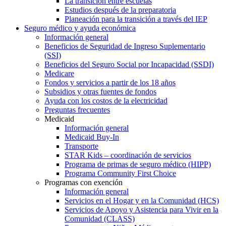
La transición entre escuelas
Estudios después de la preparatoria
Planeación para la transición a través del IEP
Seguro médico y ayuda económica
Información general
Beneficios de Seguridad de Ingreso Suplementario
(SSI)
Beneficios del Seguro Social por Incapacidad (SSDI)
Medicare
Fondos y servicios a partir de los 18 años
Subsidios y otras fuentes de fondos
Ayuda con los costos de la electricidad
Preguntas frecuentes
Medicaid
Información general
Medicaid Buy-In
Transporte
STAR Kids – coordinación de servicios
Programa de primas de seguro médico (HIPP)
Programa Community First Choice
Programas con exención
Información general
Servicios en el Hogar y en la Comunidad (HCS)
Servicios de Apoyo y Asistencia para Vivir en la
Comunidad (CLASS)