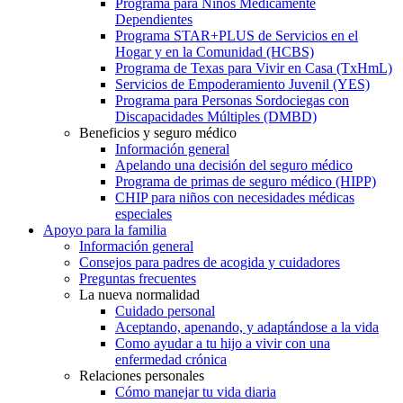
Programa para Niños Médicamente
Dependientes
Programa STAR+PLUS de Servicios en el
Hogar y en la Comunidad (HCBS)
Programa de Texas para Vivir en Casa (TxHmL)
Servicios de Empoderamiento Juvenil (YES)
Programa para Personas Sordociegas con
Discapacidades Múltiples (DMBD)
Beneficios y seguro médico
Información general
Apelando una decisión del seguro médico
Programa de primas de seguro médico (HIPP)
CHIP para niños con necesidades médicas
especiales
Apoyo para la familia
Información general
Consejos para padres de acogida y cuidadores
Preguntas frecuentes
La nueva normalidad
Cuidado personal
Aceptando, apenando, y adaptándose a la vida
Como ayudar a tu hijo a vivir con una
enfermedad crónica
Relaciones personales
Cómo manejar tu vida diaria