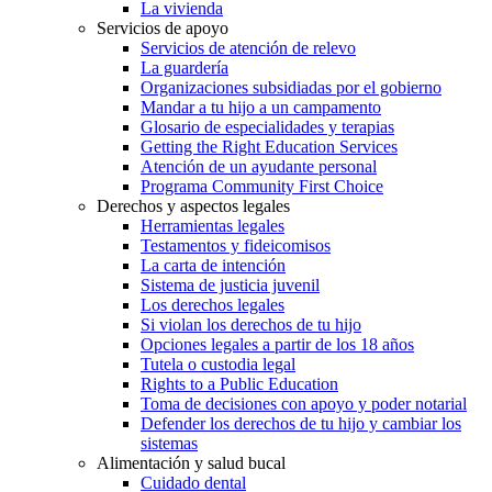
La vivienda
Servicios de apoyo
Servicios de atención de relevo
La guardería
Organizaciones subsidiadas por el gobierno
Mandar a tu hijo a un campamento
Glosario de especialidades y terapias
Getting the Right Education Services
Atención de un ayudante personal
Programa Community First Choice
Derechos y aspectos legales
Herramientas legales
Testamentos y fideicomisos
La carta de intención
Sistema de justicia juvenil
Los derechos legales
Si violan los derechos de tu hijo
Opciones legales a partir de los 18 años
Tutela o custodia legal
Rights to a Public Education
Toma de decisiones con apoyo y poder notarial
Defender los derechos de tu hijo y cambiar los
sistemas
Alimentación y salud bucal
Cuidado dental