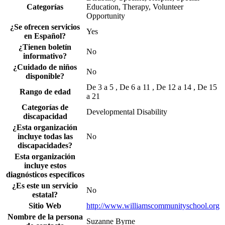
Categorías
Education, Therapy, Volunteer
Opportunity
¿Se ofrecen servicios
Yes
en Español?
¿Tienen boletín
No
informativo?
¿Cuidado de niños
No
disponible?
De 3 a 5 , De 6 a 11 , De 12 a 14 , De 15
Rango de edad
a 21
Categorías de
Developmental Disability
discapacidad
¿Esta organización
incluye todas las
No
discapacidades?
Esta organización
incluye estos
diagnósticos específicos
¿Es este un servicio
No
estatal?
Sitio Web
http://www.williamscommunityschool.org
Nombre de la persona
Suzanne Byrne