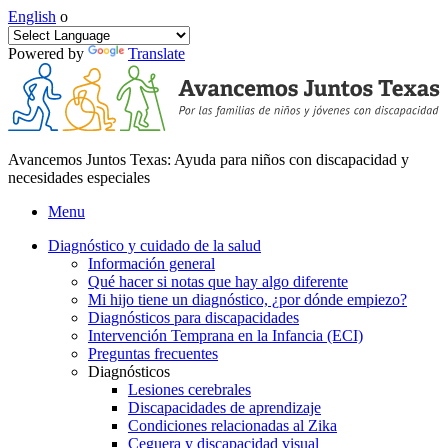
English
o
Powered by
Translate
Avancemos Juntos Texas: Ayuda para niños con discapacidad y
necesidades especiales
Menu
Diagnóstico y cuidado de la salud
Información general
Qué hacer si notas que hay algo diferente
Mi hijo tiene un diagnóstico, ¿por dónde empiezo?
Diagnósticos para discapacidades
Intervención Temprana en la Infancia (ECI)
Preguntas frecuentes
Diagnósticos
Lesiones cerebrales
Discapacidades de aprendizaje
Condiciones relacionadas al Zika
Ceguera y discapacidad visual