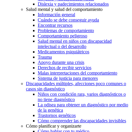
Dislexia y padecimientos relacionados
Salud mental y salud del comportamiento
Información general
Cuándo se debe conseguir ayuda
Encontrar recursos
Problemas de comportamiento
Comportamiento peligroso
Salud mental en niños con discapacidad
intelectual o del desarrollo
Medicamentos psiquiátricos
Trauma
Apoyo durante una crisis
Derechos de recibir servicios
Malas interpretaciones del comportamiento
Sistema de justicia para menores
Discapacidades múltiples, afecciones poco comunes o
casos sin diagnóstico
Niños con condición rara, varios diagnósticos o
no tiene diagnóstico
La odisea para obtener un diagnóstico por medio
de la genética
Trastornos genéticos
Cómo comprender las discapacidades invisibles
Cómo planificar y organizarte
Cómo hablar con tu médico