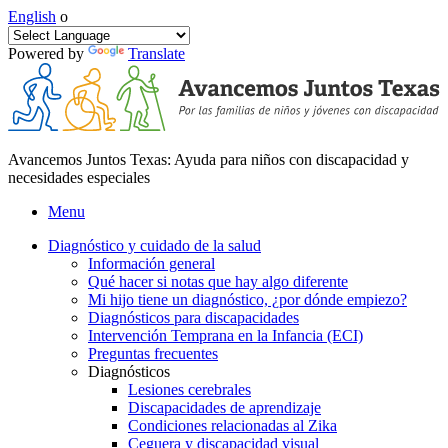
English
o
Powered by
Translate
Avancemos Juntos Texas: Ayuda para niños con discapacidad y
necesidades especiales
Menu
Diagnóstico y cuidado de la salud
Información general
Qué hacer si notas que hay algo diferente
Mi hijo tiene un diagnóstico, ¿por dónde empiezo?
Diagnósticos para discapacidades
Intervención Temprana en la Infancia (ECI)
Preguntas frecuentes
Diagnósticos
Lesiones cerebrales
Discapacidades de aprendizaje
Condiciones relacionadas al Zika
Ceguera y discapacidad visual