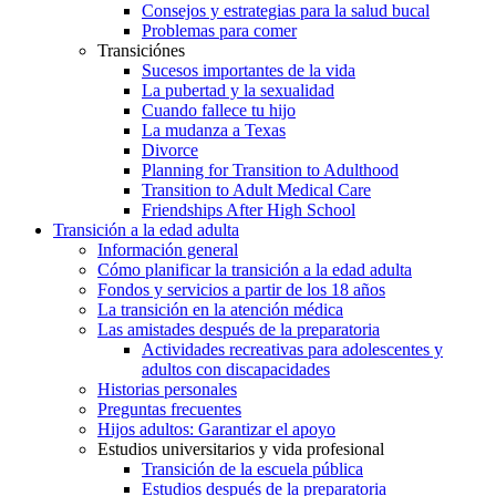
Consejos y estrategias para la salud bucal
Problemas para comer
Transiciónes
Sucesos importantes de la vida
La pubertad y la sexualidad
Cuando fallece tu hijo
La mudanza a Texas
Divorce
Planning for Transition to Adulthood
Transition to Adult Medical Care
Friendships After High School
Transición a la edad adulta
Información general
Cómo planificar la transición a la edad adulta
Fondos y servicios a partir de los 18 años
La transición en la atención médica
Las amistades después de la preparatoria
Actividades recreativas para adolescentes y
adultos con discapacidades
Historias personales
Preguntas frecuentes
Hijos adultos: Garantizar el apoyo
Estudios universitarios y vida profesional
Transición de la escuela pública
Estudios después de la preparatoria