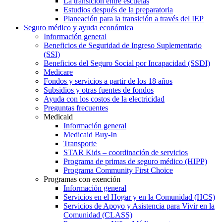
La transición entre escuelas
Estudios después de la preparatoria
Planeación para la transición a través del IEP
Seguro médico y ayuda económica
Información general
Beneficios de Seguridad de Ingreso Suplementario
(SSI)
Beneficios del Seguro Social por Incapacidad (SSDI)
Medicare
Fondos y servicios a partir de los 18 años
Subsidios y otras fuentes de fondos
Ayuda con los costos de la electricidad
Preguntas frecuentes
Medicaid
Información general
Medicaid Buy-In
Transporte
STAR Kids – coordinación de servicios
Programa de primas de seguro médico (HIPP)
Programa Community First Choice
Programas con exención
Información general
Servicios en el Hogar y en la Comunidad (HCS)
Servicios de Apoyo y Asistencia para Vivir en la
Comunidad (CLASS)