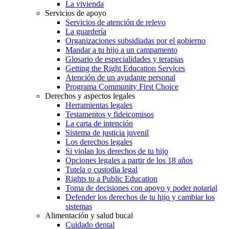
La vivienda
Servicios de apoyo
Servicios de atención de relevo
La guardería
Organizaciones subsidiadas por el gobierno
Mandar a tu hijo a un campamento
Glosario de especialidades y terapias
Getting the Right Education Services
Atención de un ayudante personal
Programa Community First Choice
Derechos y aspectos legales
Herramientas legales
Testamentos y fideicomisos
La carta de intención
Sistema de justicia juvenil
Los derechos legales
Si violan los derechos de tu hijo
Opciones legales a partir de los 18 años
Tutela o custodia legal
Rights to a Public Education
Toma de decisiones con apoyo y poder notarial
Defender los derechos de tu hijo y cambiar los
sistemas
Alimentación y salud bucal
Cuidado dental