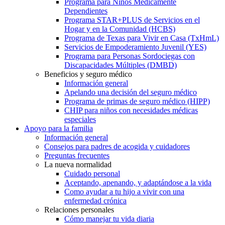
Programa para Niños Médicamente
Dependientes
Programa STAR+PLUS de Servicios en el
Hogar y en la Comunidad (HCBS)
Programa de Texas para Vivir en Casa (TxHmL)
Servicios de Empoderamiento Juvenil (YES)
Programa para Personas Sordociegas con
Discapacidades Múltiples (DMBD)
Beneficios y seguro médico
Información general
Apelando una decisión del seguro médico
Programa de primas de seguro médico (HIPP)
CHIP para niños con necesidades médicas
especiales
Apoyo para la familia
Información general
Consejos para padres de acogida y cuidadores
Preguntas frecuentes
La nueva normalidad
Cuidado personal
Aceptando, apenando, y adaptándose a la vida
Como ayudar a tu hijo a vivir con una
enfermedad crónica
Relaciones personales
Cómo manejar tu vida diaria