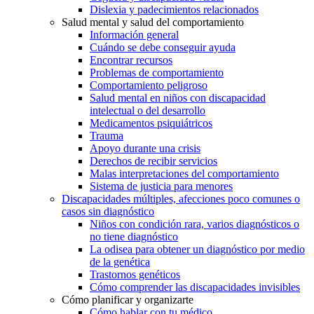
Dislexia y padecimientos relacionados
Salud mental y salud del comportamiento
Información general
Cuándo se debe conseguir ayuda
Encontrar recursos
Problemas de comportamiento
Comportamiento peligroso
Salud mental en niños con discapacidad
intelectual o del desarrollo
Medicamentos psiquiátricos
Trauma
Apoyo durante una crisis
Derechos de recibir servicios
Malas interpretaciones del comportamiento
Sistema de justicia para menores
Discapacidades múltiples, afecciones poco comunes o
casos sin diagnóstico
Niños con condición rara, varios diagnósticos o
no tiene diagnóstico
La odisea para obtener un diagnóstico por medio
de la genética
Trastornos genéticos
Cómo comprender las discapacidades invisibles
Cómo planificar y organizarte
Cómo hablar con tu médico