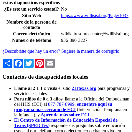
estos diagnósticos específicos
¿Es este un servicio estatal?
No
Sitio Web
https://www.willisisd.org/Page/1037
Nombre de la persona de
contacto
Correo electrónico
wildkatresourcecenter@willisisd.org
Número de teléfono
936-890-3227
¿Descubriste que hay un error? Sugiere la manera de corregirlo.
Share
Facebook
Twitter
Pinterest
Email
Contactos de discapacidades locales
Llame al 2-1-1
o visita el sitio
211texas.org
para programas y
servicios estatales
Para niños de 0 a 3 años
, llame a la Oficina del Ombudsman
del HHS (ECI) al
877-787-8999
,
encuentre aquí su
programa más cercano de ECI
(Intervención Temprana en
la Infancia),
y
Aprenda más sobre ECI
El Centro de Información de Educación Especial de
Texas (SPEDTex)
responde sus preguntas sobre educación
especial por teléfono, correo electrónico o chat en vivo en