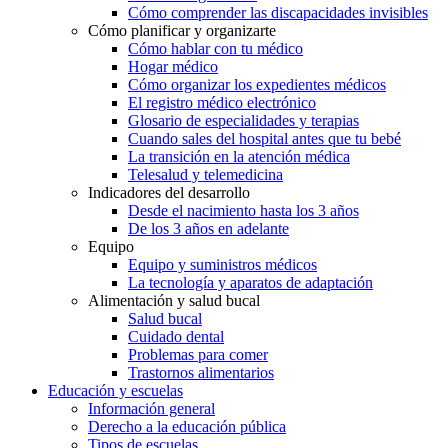
Cómo comprender las discapacidades invisibles
Cómo planificar y organizarte
Cómo hablar con tu médico
Hogar médico
Cómo organizar los expedientes médicos
El registro médico electrónico
Glosario de especialidades y terapias
Cuando sales del hospital antes que tu bebé
La transición en la atención médica
Telesalud y telemedicina
Indicadores del desarrollo
Desde el nacimiento hasta los 3 años
De los 3 años en adelante
Equipo
Equipo y suministros médicos
La tecnología y aparatos de adaptación
Alimentación y salud bucal
Salud bucal
Cuidado dental
Problemas para comer
Trastornos alimentarios
Educación y escuelas
Información general
Derecho a la educación pública
Tipos de escuelas