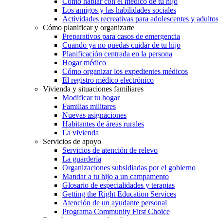
Cómo hablar con el médico de tu hijo
Los amigos y las habilidades sociales
Actividades recreativas para adolescentes y adulto
Cómo planificar y organizarte
Preparativos para casos de emergencia
Cuando ya no puedas cuidar de tu hijo
Planificación centrada en la persona
Hogar médico
Cómo organizar los expedientes médicos
El registro médico electrónico
Vivienda y situaciones familiares
Modificar tu hogar
Familias militares
Nuevas asignaciones
Habitantes de áreas rurales
La vivienda
Servicios de apoyo
Servicios de atención de relevo
La guardería
Organizaciones subsidiadas por el gobierno
Mandar a tu hijo a un campamento
Glosario de especialidades y terapias
Getting the Right Education Services
Atención de un ayudante personal
Programa Community First Choice