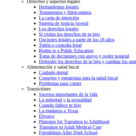
Derechos y aspectos legales
Herramientas legales
Testamentos y fideicomisos
La carta de intención
Sistema de justicia juvenil
Los derechos legales
Si violan los derechos de tu hijo
Opciones legales a partir de los 18 años
Tutela o custodia legal
Rights to a Public Education
Toma de decisiones con apoyo y poder notarial
Defender los derechos de tu hijo y cambiar los sis
Alimentación y salud bucal
Cuidado dental
Consejos y estrategias para la salud bucal
Problemas para comer
Transiciónes
Sucesos importantes de la vida
La pubertad y la sexualidad
Cuando fallece tu hijo
La mudanza a Texas
Divorce
Planning for Transition to Adulthood
Transition to Adult Medical Care
Friendships After High School