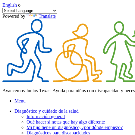
English
o
Powered by
Translate
Avancemos Juntos Texas: Ayuda para niños con discapacidad y neces
Menu
Diagnóstico y cuidado de la salud
Información general
Qué hacer si notas que hay algo diferente
Mi hijo tiene un diagnóstico, ¿por dónde empiezo?
Diagnósticos para discapacidades