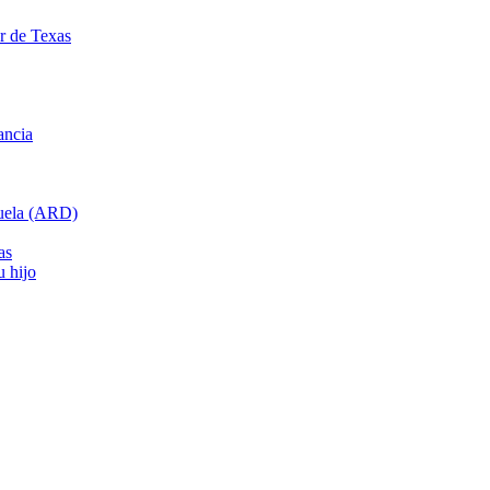
ar de Texas
ancia
cuela (ARD)
as
u hijo