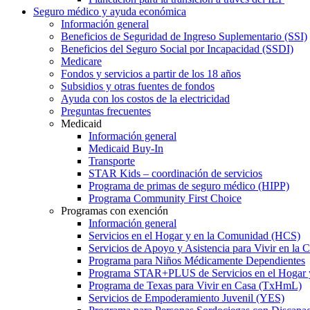
Seguro médico y ayuda económica
Información general
Beneficios de Seguridad de Ingreso Suplementario (SSI)
Beneficios del Seguro Social por Incapacidad (SSDI)
Medicare
Fondos y servicios a partir de los 18 años
Subsidios y otras fuentes de fondos
Ayuda con los costos de la electricidad
Preguntas frecuentes
Medicaid
Información general
Medicaid Buy-In
Transporte
STAR Kids – coordinación de servicios
Programa de primas de seguro médico (HIPP)
Programa Community First Choice
Programas con exención
Información general
Servicios en el Hogar y en la Comunidad (HCS)
Servicios de Apoyo y Asistencia para Vivir en l
Programa para Niños Médicamente Dependientes
Programa STAR+PLUS de Servicios en el Hogar
Programa de Texas para Vivir en Casa (TxHmL)
Servicios de Empoderamiento Juvenil (YES)