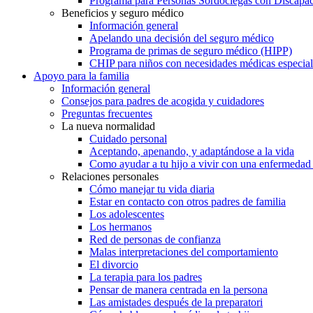
Programa para Personas Sordociegas con Discap
Beneficios y seguro médico
Información general
Apelando una decisión del seguro médico
Programa de primas de seguro médico (HIPP)
CHIP para niños con necesidades médicas especial
Apoyo para la familia
Información general
Consejos para padres de acogida y cuidadores
Preguntas frecuentes
La nueva normalidad
Cuidado personal
Aceptando, apenando, y adaptándose a la vida
Como ayudar a tu hijo a vivir con una enfermedad
Relaciones personales
Cómo manejar tu vida diaria
Estar en contacto con otros padres de familia
Los adolescentes
Los hermanos
Red de personas de confianza
Malas interpretaciones del comportamiento
El divorcio
La terapia para los padres
Pensar de manera centrada en la persona
Las amistades después de la preparatori