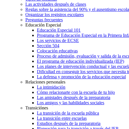
Las actividades después de clases
Reglas sobre la asistencia del 90% y el ausentismo escol
Organizar los registros escolares
Preguntas frecuentes
Educación Especial
Educación Especial 101
Programa de Educación Especial en la Primera Inf
Los servicios de ECSE
Sección 504
Colocación educativas
Proceso de admisión, evaluación y salida de la es
El programa de educación individualizada (IEP)
Los planes de intervención conductual y las escuel
Dificultad en conseguir los servicios que necesita t
La defensa y promoción de la educación especial
Relaciones personales
La intimidación
Cómo relacionarte con la escuela de tu hijo
Las amistades después de la preparatoria
Los amigos y las habilidades sociales
Transiciónes
La transición de la escuela pública
La transición entre escuelas
Estudios después de la preparatoria
Planeación para la transición a través del IEP