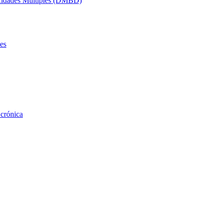
acidades Múltiples (DMBD)
es
 crónica