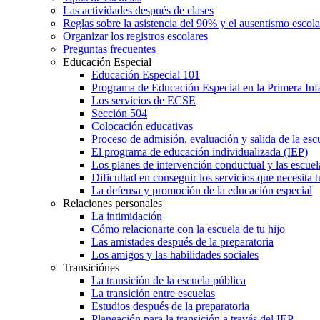
Las actividades después de clases
Reglas sobre la asistencia del 90% y el ausentismo escol
Organizar los registros escolares
Preguntas frecuentes
Educación Especial
Educación Especial 101
Programa de Educación Especial en la Primera Inf
Los servicios de ECSE
Sección 504
Colocación educativas
Proceso de admisión, evaluación y salida de la es
El programa de educación individualizada (IEP)
Los planes de intervención conductual y las escuel
Dificultad en conseguir los servicios que necesita t
La defensa y promoción de la educación especial
Relaciones personales
La intimidación
Cómo relacionarte con la escuela de tu hijo
Las amistades después de la preparatoria
Los amigos y las habilidades sociales
Transiciónes
La transición de la escuela pública
La transición entre escuelas
Estudios después de la preparatoria
Planeación para la transición a través del IEP