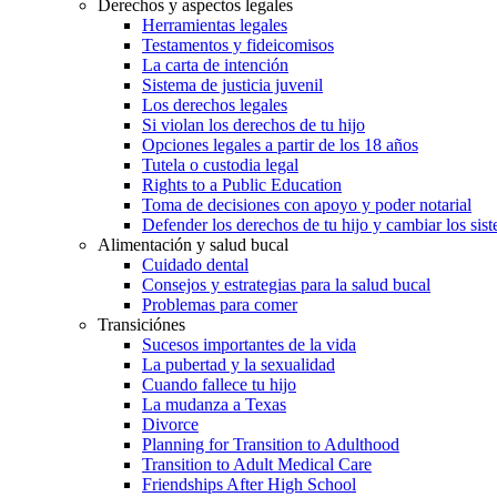
Derechos y aspectos legales
Herramientas legales
Testamentos y fideicomisos
La carta de intención
Sistema de justicia juvenil
Los derechos legales
Si violan los derechos de tu hijo
Opciones legales a partir de los 18 años
Tutela o custodia legal
Rights to a Public Education
Toma de decisiones con apoyo y poder notarial
Defender los derechos de tu hijo y cambiar los sis
Alimentación y salud bucal
Cuidado dental
Consejos y estrategias para la salud bucal
Problemas para comer
Transiciónes
Sucesos importantes de la vida
La pubertad y la sexualidad
Cuando fallece tu hijo
La mudanza a Texas
Divorce
Planning for Transition to Adulthood
Transition to Adult Medical Care
Friendships After High School