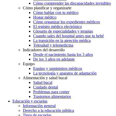
Cómo comprender las discapacidades invisibles
Cómo planificar y organizarte
Cómo hablar con tu médico
Hogar médico
Cómo organizar los expedientes médicos
El registro médico electrónico
Glosario de especialidades y terapias
Cuando sales del hospital antes que tu bebé
La transición en la atención médica
Telesalud y telemedicina
Indicadores del desarrollo
Desde el nacimiento hasta los 3 años
De los 3 años en adelante
Equipo
Equipo y suministros médicos
La tecnología y aparatos de adaptación
Alimentación y salud bucal
Salud bucal
Cuidado dental
Problemas para comer
Trastornos alimentarios
Educación y escuelas
Información general
Derecho a la educación pública
Tipos de escuelas