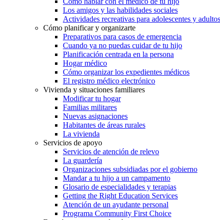
Cómo hablar con el médico de tu hijo
Los amigos y las habilidades sociales
Actividades recreativas para adolescentes y adulto
Cómo planificar y organizarte
Preparativos para casos de emergencia
Cuando ya no puedas cuidar de tu hijo
Planificación centrada en la persona
Hogar médico
Cómo organizar los expedientes médicos
El registro médico electrónico
Vivienda y situaciones familiares
Modificar tu hogar
Familias militares
Nuevas asignaciones
Habitantes de áreas rurales
La vivienda
Servicios de apoyo
Servicios de atención de relevo
La guardería
Organizaciones subsidiadas por el gobierno
Mandar a tu hijo a un campamento
Glosario de especialidades y terapias
Getting the Right Education Services
Atención de un ayudante personal
Programa Community First Choice