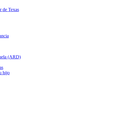
ar de Texas
ancia
cuela (ARD)
as
u hijo