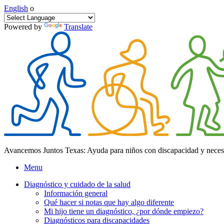
English
o
Powered by
Translate
Avancemos Juntos Texas: Ayuda para niños con discapacidad y neces
Menu
Diagnóstico y cuidado de la salud
Información general
Qué hacer si notas que hay algo diferente
Mi hijo tiene un diagnóstico, ¿por dónde empiezo?
Diagnósticos para discapacidades