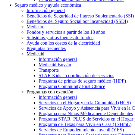
Seguro médico y ayuda económica
Información general
Beneficios de Seguridad de Ingreso Suplementario (SSI)
Beneficios del Seguro Social por Incapacidad (SSDI)
Medicare
Fondos y servicios a partir de los 18 años
Subsidios y otras fuentes de fondos
Ayuda con los costos de la electricidad
Preguntas frecuentes
Medicaid
Información general
Medicaid Buy-In
Transporte
STAR Kids – coordinación de servicios
Programa de primas de seguro médico (HIPP)
Programa Community First Choice
Programas con exención
Información general
Servicios en el Hogar y en la Comunidad (HCS)
Servicios de Apoyo y Asistencia para Vivir en l
Programa para Niños Médicamente Dependientes
Programa STAR+PLUS de Servicios en el Hogar
Programa de Texas para Vivir en Casa (TxHmL)
Servicios de Empoderamiento Juvenil (YES)