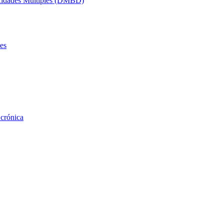
acidades Múltiples (DMBD)
es
 crónica