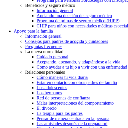
Programa para Personas Sordociegas con Discap
Beneficios y seguro médico
Información general
Apelando una decisión del seguro médico
Programa de primas de seguro médico (HIPP)
CHIP para niños con necesidades médicas especial
Apoyo para la familia
Información general
Consejos para padres de acogida y cuidadores
Preguntas frecuentes
La nueva normalidad
Cuidado personal
Aceptando, apenando, y adaptándose a la vida
Como ayudar a tu hijo a vivir con una enfermedad
Relaciones personales
Cómo manejar tu vida diaria
Estar en contacto con otros padres de familia
Los adolescentes
Los hermanos
Red de personas de confianza
Malas interpretaciones del comportamiento
El divorcio
La terapia para los padres
Pensar de manera centrada en la persona
Las amistades después de la preparatori