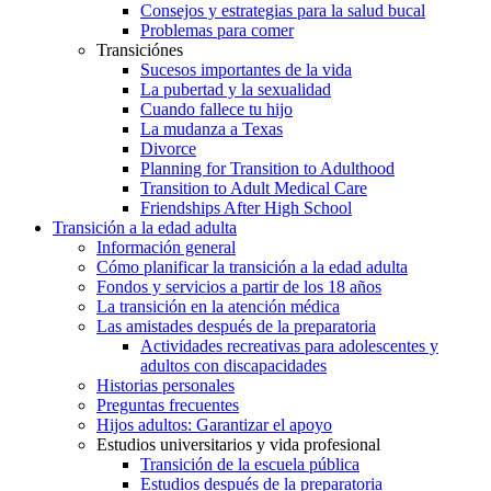
Consejos y estrategias para la salud bucal
Problemas para comer
Transiciónes
Sucesos importantes de la vida
La pubertad y la sexualidad
Cuando fallece tu hijo
La mudanza a Texas
Divorce
Planning for Transition to Adulthood
Transition to Adult Medical Care
Friendships After High School
Transición a la edad adulta
Información general
Cómo planificar la transición a la edad adulta
Fondos y servicios a partir de los 18 años
La transición en la atención médica
Las amistades después de la preparatoria
Actividades recreativas para adolescentes y
adultos con discapacidades
Historias personales
Preguntas frecuentes
Hijos adultos: Garantizar el apoyo
Estudios universitarios y vida profesional
Transición de la escuela pública
Estudios después de la preparatoria