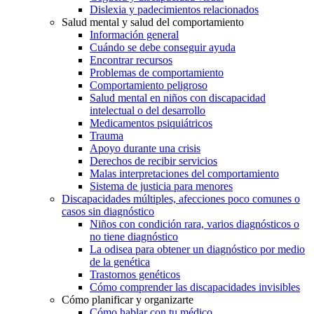
Dislexia y padecimientos relacionados
Salud mental y salud del comportamiento
Información general
Cuándo se debe conseguir ayuda
Encontrar recursos
Problemas de comportamiento
Comportamiento peligroso
Salud mental en niños con discapacidad
intelectual o del desarrollo
Medicamentos psiquiátricos
Trauma
Apoyo durante una crisis
Derechos de recibir servicios
Malas interpretaciones del comportamiento
Sistema de justicia para menores
Discapacidades múltiples, afecciones poco comunes o
casos sin diagnóstico
Niños con condición rara, varios diagnósticos o
no tiene diagnóstico
La odisea para obtener un diagnóstico por medio
de la genética
Trastornos genéticos
Cómo comprender las discapacidades invisibles
Cómo planificar y organizarte
Cómo hablar con tu médico