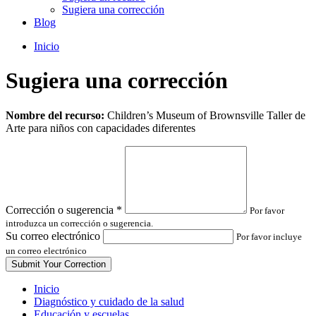
Sugiera una corrección
Blog
Inicio
Sugiera una corrección
Leave
Nombre del recurso:
Children’s Museum of Brownsville Taller de
this
Arte para niños con capacidades diferentes
field
blank
Corrección o sugerencia
*
Por favor
introduzca un corrección o sugerencia.
Su correo electrónico
Por favor incluye
un correo electrónico
Inicio
Diagnóstico y cuidado de la salud
Educación y escuelas