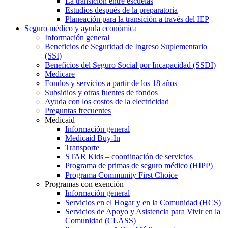
La transición entre escuelas
Estudios después de la preparatoria
Planeación para la transición a través del IEP
Seguro médico y ayuda económica
Información general
Beneficios de Seguridad de Ingreso Suplementario
(SSI)
Beneficios del Seguro Social por Incapacidad (SSDI)
Medicare
Fondos y servicios a partir de los 18 años
Subsidios y otras fuentes de fondos
Ayuda con los costos de la electricidad
Preguntas frecuentes
Medicaid
Información general
Medicaid Buy-In
Transporte
STAR Kids – coordinación de servicios
Programa de primas de seguro médico (HIPP)
Programa Community First Choice
Programas con exención
Información general
Servicios en el Hogar y en la Comunidad (HCS)
Servicios de Apoyo y Asistencia para Vivir en la
Comunidad (CLASS)