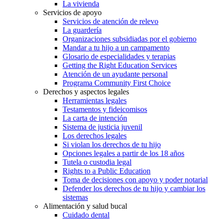
La vivienda
Servicios de apoyo
Servicios de atención de relevo
La guardería
Organizaciones subsidiadas por el gobierno
Mandar a tu hijo a un campamento
Glosario de especialidades y terapias
Getting the Right Education Services
Atención de un ayudante personal
Programa Community First Choice
Derechos y aspectos legales
Herramientas legales
Testamentos y fideicomisos
La carta de intención
Sistema de justicia juvenil
Los derechos legales
Si violan los derechos de tu hijo
Opciones legales a partir de los 18 años
Tutela o custodia legal
Rights to a Public Education
Toma de decisiones con apoyo y poder notarial
Defender los derechos de tu hijo y cambiar los
sistemas
Alimentación y salud bucal
Cuidado dental