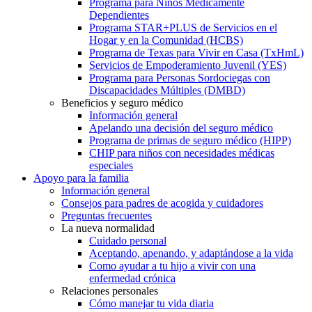
Programa para Niños Médicamente
Dependientes
Programa STAR+PLUS de Servicios en el
Hogar y en la Comunidad (HCBS)
Programa de Texas para Vivir en Casa (TxHmL)
Servicios de Empoderamiento Juvenil (YES)
Programa para Personas Sordociegas con
Discapacidades Múltiples (DMBD)
Beneficios y seguro médico
Información general
Apelando una decisión del seguro médico
Programa de primas de seguro médico (HIPP)
CHIP para niños con necesidades médicas
especiales
Apoyo para la familia
Información general
Consejos para padres de acogida y cuidadores
Preguntas frecuentes
La nueva normalidad
Cuidado personal
Aceptando, apenando, y adaptándose a la vida
Como ayudar a tu hijo a vivir con una
enfermedad crónica
Relaciones personales
Cómo manejar tu vida diaria