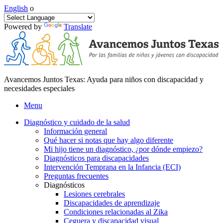
English
o
Powered by
Translate
Avancemos Juntos Texas: Ayuda para niños con discapacidad y
necesidades especiales
Menu
Diagnóstico y cuidado de la salud
Información general
Qué hacer si notas que hay algo diferente
Mi hijo tiene un diagnóstico, ¿por dónde empiezo?
Diagnósticos para discapacidades
Intervención Temprana en la Infancia (ECI)
Preguntas frecuentes
Diagnósticos
Lesiones cerebrales
Discapacidades de aprendizaje
Condiciones relacionadas al Zika
Ceguera y discapacidad visual