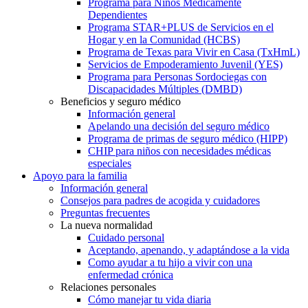
Programa para Niños Médicamente
Dependientes
Programa STAR+PLUS de Servicios en el
Hogar y en la Comunidad (HCBS)
Programa de Texas para Vivir en Casa (TxHmL)
Servicios de Empoderamiento Juvenil (YES)
Programa para Personas Sordociegas con
Discapacidades Múltiples (DMBD)
Beneficios y seguro médico
Información general
Apelando una decisión del seguro médico
Programa de primas de seguro médico (HIPP)
CHIP para niños con necesidades médicas
especiales
Apoyo para la familia
Información general
Consejos para padres de acogida y cuidadores
Preguntas frecuentes
La nueva normalidad
Cuidado personal
Aceptando, apenando, y adaptándose a la vida
Como ayudar a tu hijo a vivir con una
enfermedad crónica
Relaciones personales
Cómo manejar tu vida diaria