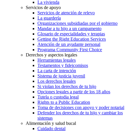
La vivienda
Servicios de apoyo
Servicios de atención de relevo
La guardería
Organizaciones subsidiadas por el gobierno
Mandar a tu hijo a un campamento
Glosario de especialidades y terapias
Getting the Right Education Services
Atención de un ayudante personal
Programa Community First Choice
Derechos y aspectos legales
Herramientas legales
Testamentos y fideicomisos
La carta de intención
Sistema de justicia juvenil
Los derechos legales
Si violan los derechos de tu hijo
Opciones legales a partir de los 18 años
Tutela o custodia legal
Rights to a Public Education
Toma de decisiones con apoyo y poder notarial
Defender los derechos de tu hijo y cambiar los
sistemas
Alimentación y salud bucal
Cuidado dental