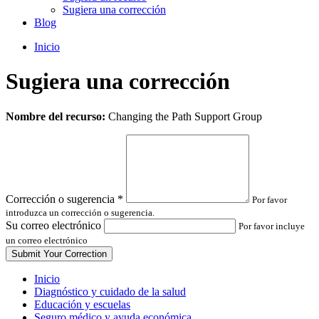
Sugiera una corrección
Blog
Inicio
Sugiera una corrección
Leave
Nombre del recurso:
Changing the Path Support Group
this
field
blank
Corrección o sugerencia
*
Por favor
introduzca un corrección o sugerencia.
Su correo electrónico
Por favor incluye
un correo electrónico
Inicio
Diagnóstico y cuidado de la salud
Educación y escuelas
Seguro médico y ayuda económica