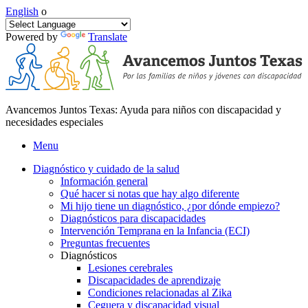
English
o
Powered by
Translate
Avancemos Juntos Texas: Ayuda para niños con discapacidad y
necesidades especiales
Menu
Diagnóstico y cuidado de la salud
Información general
Qué hacer si notas que hay algo diferente
Mi hijo tiene un diagnóstico, ¿por dónde empiezo?
Diagnósticos para discapacidades
Intervención Temprana en la Infancia (ECI)
Preguntas frecuentes
Diagnósticos
Lesiones cerebrales
Discapacidades de aprendizaje
Condiciones relacionadas al Zika
Ceguera y discapacidad visual