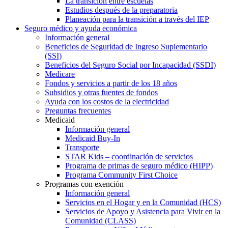
La transición entre escuelas
Estudios después de la preparatoria
Planeación para la transición a través del IEP
Seguro médico y ayuda económica
Información general
Beneficios de Seguridad de Ingreso Suplementario
(SSI)
Beneficios del Seguro Social por Incapacidad (SSDI)
Medicare
Fondos y servicios a partir de los 18 años
Subsidios y otras fuentes de fondos
Ayuda con los costos de la electricidad
Preguntas frecuentes
Medicaid
Información general
Medicaid Buy-In
Transporte
STAR Kids – coordinación de servicios
Programa de primas de seguro médico (HIPP)
Programa Community First Choice
Programas con exención
Información general
Servicios en el Hogar y en la Comunidad (HCS)
Servicios de Apoyo y Asistencia para Vivir en la
Comunidad (CLASS)