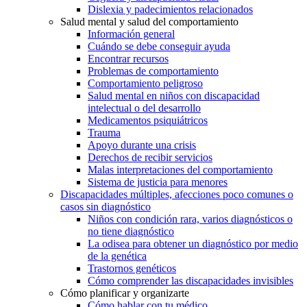
Dislexia y padecimientos relacionados
Salud mental y salud del comportamiento
Información general
Cuándo se debe conseguir ayuda
Encontrar recursos
Problemas de comportamiento
Comportamiento peligroso
Salud mental en niños con discapacidad
intelectual o del desarrollo
Medicamentos psiquiátricos
Trauma
Apoyo durante una crisis
Derechos de recibir servicios
Malas interpretaciones del comportamiento
Sistema de justicia para menores
Discapacidades múltiples, afecciones poco comunes o
casos sin diagnóstico
Niños con condición rara, varios diagnósticos o
no tiene diagnóstico
La odisea para obtener un diagnóstico por medio
de la genética
Trastornos genéticos
Cómo comprender las discapacidades invisibles
Cómo planificar y organizarte
Cómo hablar con tu médico