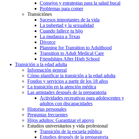
Consejos y estrategias para la salud bucal
Problemas para comer
Transiciónes
Sucesos importantes de la vida
La pubertad y la sexualidad
Cuando fallece tu hijo
La mudanza a Texas
Divorce
Planning for Transition to Adulthood
Transition to Adult Medical Care
Friendships After High School
Transición a la edad adulta
Información general
Cómo planificar la transición a la edad adulta
Fondos y servicios a partir de los 18 años
La transición en la atención médica
Las amistades después de la preparatoria
Actividades recreativas para adolescentes y
adultos con discapacidades
Historias personales
Preguntas frecuentes
Hijos adultos: Garantizar el apoyo
Estudios universitarios y vida profesional
Transición de la escuela pública
Estudios después de la preparatoria