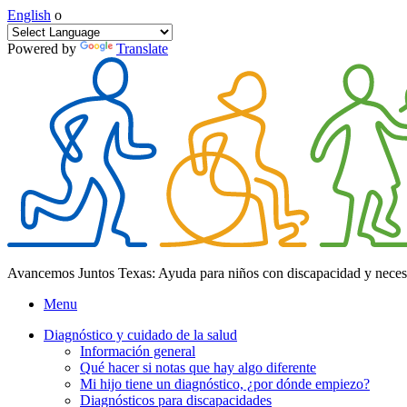
English
o
Powered by
Translate
Avancemos Juntos Texas: Ayuda para niños con discapacidad y neces
Menu
Diagnóstico y cuidado de la salud
Información general
Qué hacer si notas que hay algo diferente
Mi hijo tiene un diagnóstico, ¿por dónde empiezo?
Diagnósticos para discapacidades