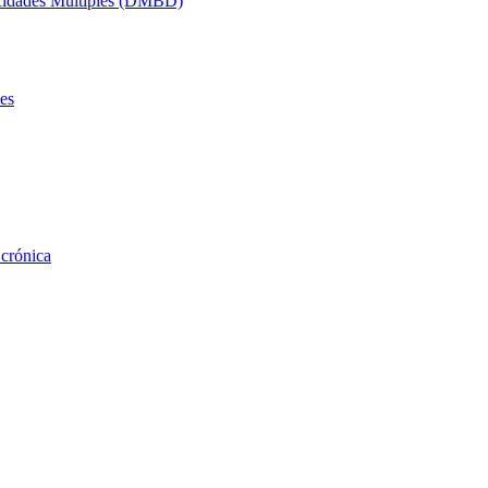
acidades Múltiples (DMBD)
es
 crónica