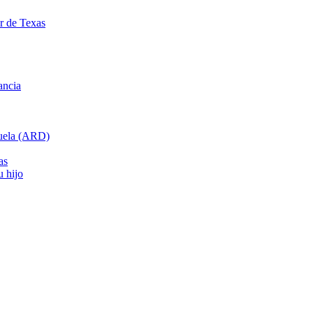
ar de Texas
ancia
cuela (ARD)
as
u hijo