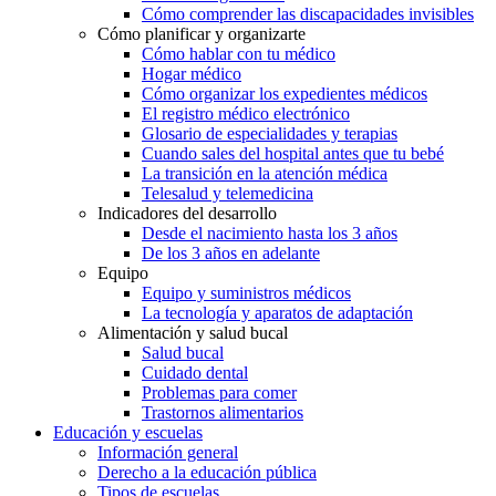
Cómo comprender las discapacidades invisibles
Cómo planificar y organizarte
Cómo hablar con tu médico
Hogar médico
Cómo organizar los expedientes médicos
El registro médico electrónico
Glosario de especialidades y terapias
Cuando sales del hospital antes que tu bebé
La transición en la atención médica
Telesalud y telemedicina
Indicadores del desarrollo
Desde el nacimiento hasta los 3 años
De los 3 años en adelante
Equipo
Equipo y suministros médicos
La tecnología y aparatos de adaptación
Alimentación y salud bucal
Salud bucal
Cuidado dental
Problemas para comer
Trastornos alimentarios
Educación y escuelas
Información general
Derecho a la educación pública
Tipos de escuelas