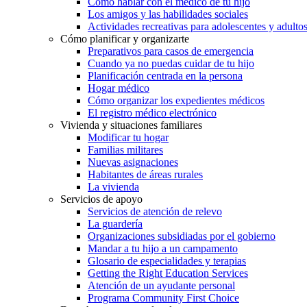
Cómo hablar con el médico de tu hijo
Los amigos y las habilidades sociales
Actividades recreativas para adolescentes y adulto
Cómo planificar y organizarte
Preparativos para casos de emergencia
Cuando ya no puedas cuidar de tu hijo
Planificación centrada en la persona
Hogar médico
Cómo organizar los expedientes médicos
El registro médico electrónico
Vivienda y situaciones familiares
Modificar tu hogar
Familias militares
Nuevas asignaciones
Habitantes de áreas rurales
La vivienda
Servicios de apoyo
Servicios de atención de relevo
La guardería
Organizaciones subsidiadas por el gobierno
Mandar a tu hijo a un campamento
Glosario de especialidades y terapias
Getting the Right Education Services
Atención de un ayudante personal
Programa Community First Choice