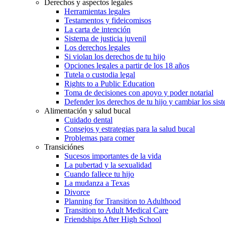
Derechos y aspectos legales
Herramientas legales
Testamentos y fideicomisos
La carta de intención
Sistema de justicia juvenil
Los derechos legales
Si violan los derechos de tu hijo
Opciones legales a partir de los 18 años
Tutela o custodia legal
Rights to a Public Education
Toma de decisiones con apoyo y poder notarial
Defender los derechos de tu hijo y cambiar los sis
Alimentación y salud bucal
Cuidado dental
Consejos y estrategias para la salud bucal
Problemas para comer
Transiciónes
Sucesos importantes de la vida
La pubertad y la sexualidad
Cuando fallece tu hijo
La mudanza a Texas
Divorce
Planning for Transition to Adulthood
Transition to Adult Medical Care
Friendships After High School