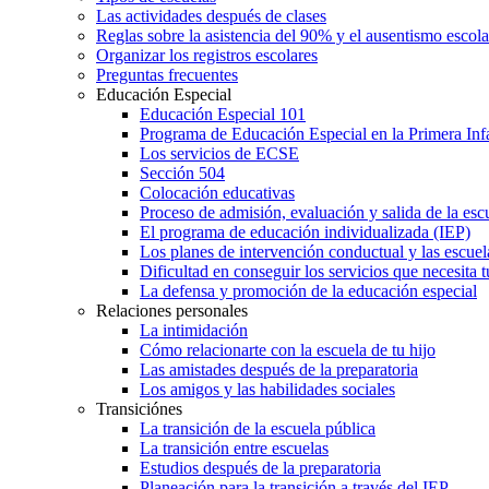
Las actividades después de clases
Reglas sobre la asistencia del 90% y el ausentismo escol
Organizar los registros escolares
Preguntas frecuentes
Educación Especial
Educación Especial 101
Programa de Educación Especial en la Primera Inf
Los servicios de ECSE
Sección 504
Colocación educativas
Proceso de admisión, evaluación y salida de la es
El programa de educación individualizada (IEP)
Los planes de intervención conductual y las escuel
Dificultad en conseguir los servicios que necesita t
La defensa y promoción de la educación especial
Relaciones personales
La intimidación
Cómo relacionarte con la escuela de tu hijo
Las amistades después de la preparatoria
Los amigos y las habilidades sociales
Transiciónes
La transición de la escuela pública
La transición entre escuelas
Estudios después de la preparatoria
Planeación para la transición a través del IEP