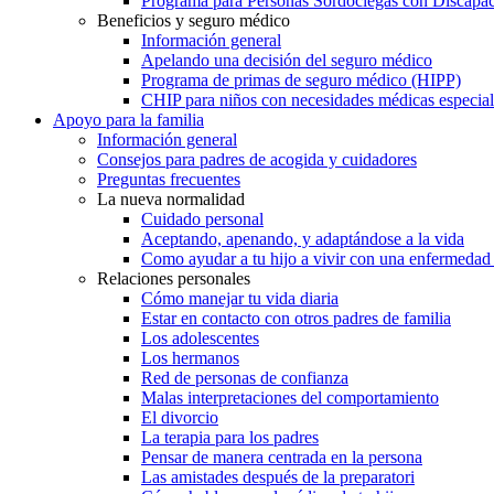
Programa para Personas Sordociegas con Discap
Beneficios y seguro médico
Información general
Apelando una decisión del seguro médico
Programa de primas de seguro médico (HIPP)
CHIP para niños con necesidades médicas especial
Apoyo para la familia
Información general
Consejos para padres de acogida y cuidadores
Preguntas frecuentes
La nueva normalidad
Cuidado personal
Aceptando, apenando, y adaptándose a la vida
Como ayudar a tu hijo a vivir con una enfermedad
Relaciones personales
Cómo manejar tu vida diaria
Estar en contacto con otros padres de familia
Los adolescentes
Los hermanos
Red de personas de confianza
Malas interpretaciones del comportamiento
El divorcio
La terapia para los padres
Pensar de manera centrada en la persona
Las amistades después de la preparatori