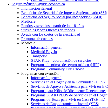
Seguro médico y ayuda económica
Información general
Beneficios de Seguridad de Ingreso Suplementario (SSI)
Beneficios del Seguro Social por Incapacidad (SSDI)
Medicare
Fondos y servicios a partir de los 18 años
Subsidios y otras fuentes de fondos
Ayuda con los costos de la electricidad
Preguntas frecuentes
Medicaid
Información general
Medicaid Buy-In
Transporte
STAR Kids – coordinación de servicios
Programa de primas de seguro médico (HIPP)
Programa Community First Choice
Programas con exención
Información general
Servicios en el Hogar y en la Comunidad (HCS)
Servicios de Apoyo y Asistencia para Vivir en l
Programa para Niños Médicamente Dependientes
Programa STAR+PLUS de Servicios en el Hogar
Programa de Texas para Vivir en Casa (TxHmL)
Servicios de Empoderamiento Juvenil (YES)