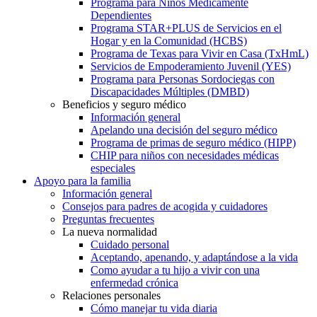
Programa para Niños Médicamente
Dependientes
Programa STAR+PLUS de Servicios en el
Hogar y en la Comunidad (HCBS)
Programa de Texas para Vivir en Casa (TxHmL)
Servicios de Empoderamiento Juvenil (YES)
Programa para Personas Sordociegas con
Discapacidades Múltiples (DMBD)
Beneficios y seguro médico
Información general
Apelando una decisión del seguro médico
Programa de primas de seguro médico (HIPP)
CHIP para niños con necesidades médicas
especiales
Apoyo para la familia
Información general
Consejos para padres de acogida y cuidadores
Preguntas frecuentes
La nueva normalidad
Cuidado personal
Aceptando, apenando, y adaptándose a la vida
Como ayudar a tu hijo a vivir con una
enfermedad crónica
Relaciones personales
Cómo manejar tu vida diaria