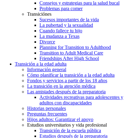
Consejos y estrategias para la salud bucal
Problemas para comer
Transiciónes
Sucesos importantes de la vida
La pubertad y la sexualidad
Cuando fallece tu hijo
La mudanza a Texas
Divorce
Planning for Transition to Adulthood
Transition to Adult Medical Care
Friendships After High School
Transición a la edad adulta
Información general
Cómo planificar la transición a la edad adulta
Fondos y servicios a partir de los 18 años
La transición en la atención médica
Las amistades después de la preparatoria
Actividades recreativas para adolescentes y
adultos con discapacidades
Historias personales
Preguntas frecuentes
Hijos adultos: Garantizar el apoyo
Estudios universitarios y vida profesional
Transición de la escuela pública
Estudios después de la preparatoria