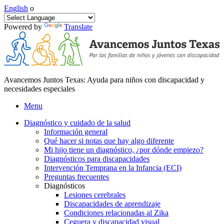
English
o
Powered by
Translate
Avancemos Juntos Texas: Ayuda para niños con discapacidad y
necesidades especiales
Menu
Diagnóstico y cuidado de la salud
Información general
Qué hacer si notas que hay algo diferente
Mi hijo tiene un diagnóstico, ¿por dónde empiezo?
Diagnósticos para discapacidades
Intervención Temprana en la Infancia (ECI)
Preguntas frecuentes
Diagnósticos
Lesiones cerebrales
Discapacidades de aprendizaje
Condiciones relacionadas al Zika
Ceguera y discapacidad visual