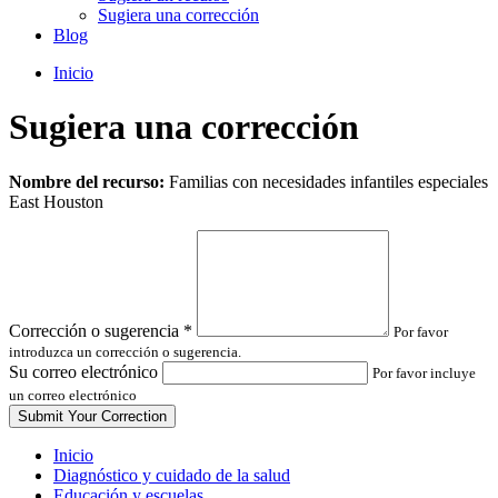
Sugiera una corrección
Blog
Inicio
Sugiera una corrección
Leave
Nombre del recurso:
Familias con necesidades infantiles especiales
this
East Houston
field
blank
Corrección o sugerencia
*
Por favor
introduzca un corrección o sugerencia.
Su correo electrónico
Por favor incluye
un correo electrónico
Inicio
Diagnóstico y cuidado de la salud
Educación y escuelas