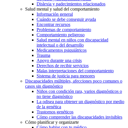
Dislexia y padecimientos relacionados
Salud mental y salud del comportamiento
Información general
Cuándo se debe conseguir ayuda
Encontrar recursos
Problemas de comportamiento
Comportamiento peligroso
Salud mental en niños con discapacidad
intelectual o del desarrollo
Medicamentos psiquiátricos
Trauma
Apoyo durante una crisis
Derechos de recibir servicios
Malas interpretaciones del comportamiento
Sistema de justicia para menores
Discapacidades múltiples, afecciones poco comunes o
casos sin diagnóstico
Niños con condición rara, varios diagnósticos o
no tiene diagnóstico
La odisea para obtener un diagnóstico por medio
de la genética
Trastornos genéticos
Cómo comprender las discapacidades invisibles
Cómo planificar y organizarte
Cómo hablar con tu médico