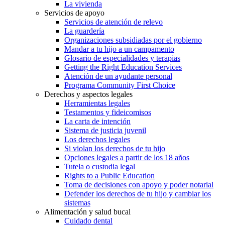
La vivienda
Servicios de apoyo
Servicios de atención de relevo
La guardería
Organizaciones subsidiadas por el gobierno
Mandar a tu hijo a un campamento
Glosario de especialidades y terapias
Getting the Right Education Services
Atención de un ayudante personal
Programa Community First Choice
Derechos y aspectos legales
Herramientas legales
Testamentos y fideicomisos
La carta de intención
Sistema de justicia juvenil
Los derechos legales
Si violan los derechos de tu hijo
Opciones legales a partir de los 18 años
Tutela o custodia legal
Rights to a Public Education
Toma de decisiones con apoyo y poder notarial
Defender los derechos de tu hijo y cambiar los
sistemas
Alimentación y salud bucal
Cuidado dental