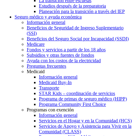
La transición entre escuelas
Estudios después de la preparatoria
Planeación para la transición a través del IEP
Seguro médico y ayuda económica
Información general
Beneficios de Seguridad de Ingreso Suplementario
(SSI)
Beneficios del Seguro Social por Incapacidad (SSDI)
Medicare
Fondos y servicios a partir de los 18 años
Subsidios y otras fuentes de fondos
Ayuda con los costos de la electricidad
Preguntas frecuentes
Medicaid
Información general
Medicaid Buy-In
Transporte
STAR Kids – coordinación de servicios
Programa de primas de seguro médico (HIPP)
Programa Community First Choice
Programas con exención
Información general
Servicios en el Hogar y en la Comunidad (HCS)
Servicios de Apoyo y Asistencia para Vivir en la
Comunidad (CLASS)