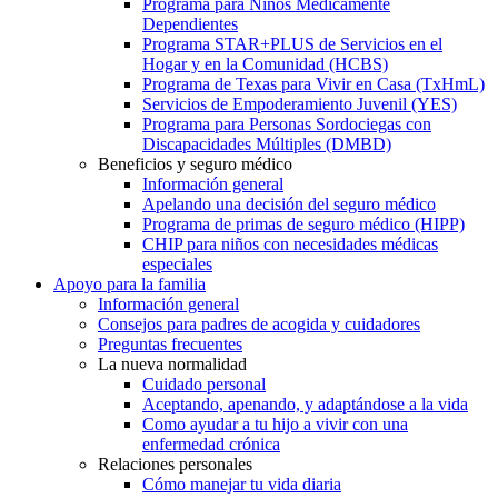
Programa para Niños Médicamente
Dependientes
Programa STAR+PLUS de Servicios en el
Hogar y en la Comunidad (HCBS)
Programa de Texas para Vivir en Casa (TxHmL)
Servicios de Empoderamiento Juvenil (YES)
Programa para Personas Sordociegas con
Discapacidades Múltiples (DMBD)
Beneficios y seguro médico
Información general
Apelando una decisión del seguro médico
Programa de primas de seguro médico (HIPP)
CHIP para niños con necesidades médicas
especiales
Apoyo para la familia
Información general
Consejos para padres de acogida y cuidadores
Preguntas frecuentes
La nueva normalidad
Cuidado personal
Aceptando, apenando, y adaptándose a la vida
Como ayudar a tu hijo a vivir con una
enfermedad crónica
Relaciones personales
Cómo manejar tu vida diaria