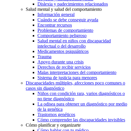
Dislexia y padecimientos relacionados
Salud mental y salud del comportamiento
Información general
Cuándo se debe conseguir ayuda
Encontrar recursos
Problemas de comportamiento
Comportamiento peligroso
Salud mental en niños con discapacidad
intelectual o del desarrollo
Medicamentos psiquiátricos
Trauma
Apoyo durante una crisis
Derechos de recibir servicios
Malas interpretaciones del comportamiento
Sistema de justicia para menores
Discapacidades múltiples, afecciones poco comunes o
casos sin diagnóstico
Niños con condición rara, varios diagnósticos o
no tiene diagnóstico
La odisea para obtener un diagnóstico por medio
de la genética
Trastornos genéticos
Cómo comprender las discapacidades invisibles
Cómo planificar y organizarte
Cómo hablar con tu médico