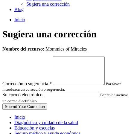
Sugiera una corrección
Blog
Inicio
Sugiera una corrección
Leave
Nombre del recurso:
Mommies of Miracles
this
field
blank
Corrección o sugerencia
*
Por favor
introduzca un corrección o sugerencia.
Su correo electrónico
Por favor incluye
un correo electrónico
Inicio
Diagnóstico y cuidado de la salud
Educación y escuelas
Seguro médico y ayuda económica