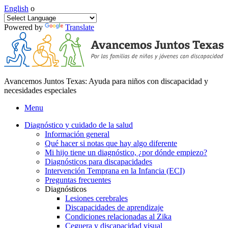
English
o
Powered by
Translate
Avancemos Juntos Texas: Ayuda para niños con discapacidad y
necesidades especiales
Menu
Diagnóstico y cuidado de la salud
Información general
Qué hacer si notas que hay algo diferente
Mi hijo tiene un diagnóstico, ¿por dónde empiezo?
Diagnósticos para discapacidades
Intervención Temprana en la Infancia (ECI)
Preguntas frecuentes
Diagnósticos
Lesiones cerebrales
Discapacidades de aprendizaje
Condiciones relacionadas al Zika
Ceguera y discapacidad visual