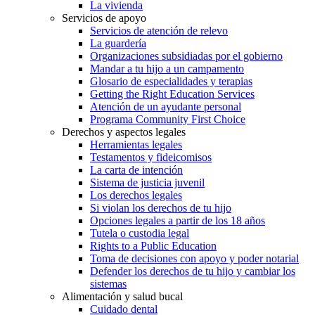
La vivienda
Servicios de apoyo
Servicios de atención de relevo
La guardería
Organizaciones subsidiadas por el gobierno
Mandar a tu hijo a un campamento
Glosario de especialidades y terapias
Getting the Right Education Services
Atención de un ayudante personal
Programa Community First Choice
Derechos y aspectos legales
Herramientas legales
Testamentos y fideicomisos
La carta de intención
Sistema de justicia juvenil
Los derechos legales
Si violan los derechos de tu hijo
Opciones legales a partir de los 18 años
Tutela o custodia legal
Rights to a Public Education
Toma de decisiones con apoyo y poder notarial
Defender los derechos de tu hijo y cambiar los
sistemas
Alimentación y salud bucal
Cuidado dental