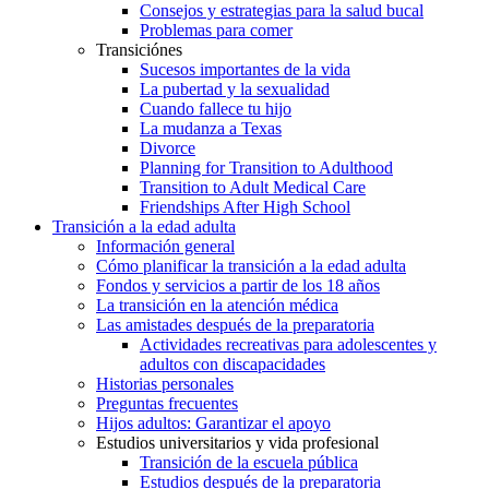
Consejos y estrategias para la salud bucal
Problemas para comer
Transiciónes
Sucesos importantes de la vida
La pubertad y la sexualidad
Cuando fallece tu hijo
La mudanza a Texas
Divorce
Planning for Transition to Adulthood
Transition to Adult Medical Care
Friendships After High School
Transición a la edad adulta
Información general
Cómo planificar la transición a la edad adulta
Fondos y servicios a partir de los 18 años
La transición en la atención médica
Las amistades después de la preparatoria
Actividades recreativas para adolescentes y
adultos con discapacidades
Historias personales
Preguntas frecuentes
Hijos adultos: Garantizar el apoyo
Estudios universitarios y vida profesional
Transición de la escuela pública
Estudios después de la preparatoria