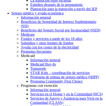
La transición entre escuelas
Estudios después de la preparatoria
Planeación para la transición a través del IEP
Seguro médico y ayuda económica
Información general
Beneficios de Seguridad de Ingreso Suplementario
(SSI)
Beneficios del Seguro Social por Incapacidad (SSDI)
Medicare
Fondos y servicios a partir de los 18 años
Subsidios y otras fuentes de fondos
Ayuda con los costos de la electricidad
Preguntas frecuentes
Medicaid
Información general
Medicaid Buy-In
Transporte
STAR Kids – coordinación de servicios
Programa de primas de seguro médico (HIPP)
Programa Community First Choice
Programas con exención
Información general
Servicios en el Hogar y en la Comunidad (HCS)
Servicios de Apoyo y Asistencia para Vivir en la
Comunidad (CLASS)