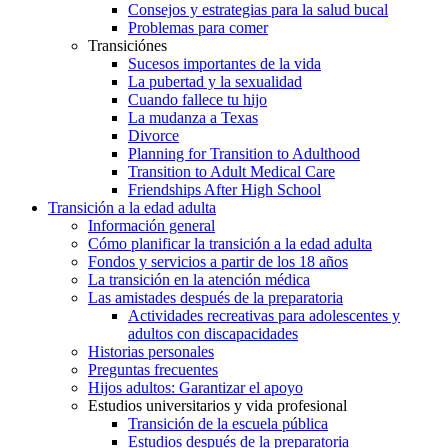
Consejos y estrategias para la salud bucal
Problemas para comer
Transiciónes
Sucesos importantes de la vida
La pubertad y la sexualidad
Cuando fallece tu hijo
La mudanza a Texas
Divorce
Planning for Transition to Adulthood
Transition to Adult Medical Care
Friendships After High School
Transición a la edad adulta
Información general
Cómo planificar la transición a la edad adulta
Fondos y servicios a partir de los 18 años
La transición en la atención médica
Las amistades después de la preparatoria
Actividades recreativas para adolescentes y
adultos con discapacidades
Historias personales
Preguntas frecuentes
Hijos adultos: Garantizar el apoyo
Estudios universitarios y vida profesional
Transición de la escuela pública
Estudios después de la preparatoria