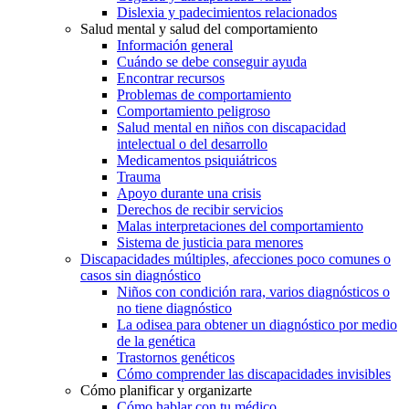
Dislexia y padecimientos relacionados
Salud mental y salud del comportamiento
Información general
Cuándo se debe conseguir ayuda
Encontrar recursos
Problemas de comportamiento
Comportamiento peligroso
Salud mental en niños con discapacidad
intelectual o del desarrollo
Medicamentos psiquiátricos
Trauma
Apoyo durante una crisis
Derechos de recibir servicios
Malas interpretaciones del comportamiento
Sistema de justicia para menores
Discapacidades múltiples, afecciones poco comunes o
casos sin diagnóstico
Niños con condición rara, varios diagnósticos o
no tiene diagnóstico
La odisea para obtener un diagnóstico por medio
de la genética
Trastornos genéticos
Cómo comprender las discapacidades invisibles
Cómo planificar y organizarte
Cómo hablar con tu médico