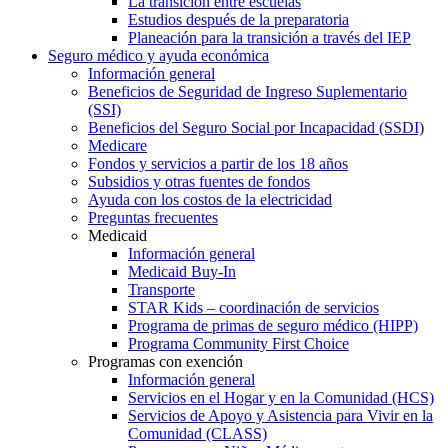
La transición entre escuelas
Estudios después de la preparatoria
Planeación para la transición a través del IEP
Seguro médico y ayuda económica
Información general
Beneficios de Seguridad de Ingreso Suplementario
(SSI)
Beneficios del Seguro Social por Incapacidad (SSDI)
Medicare
Fondos y servicios a partir de los 18 años
Subsidios y otras fuentes de fondos
Ayuda con los costos de la electricidad
Preguntas frecuentes
Medicaid
Información general
Medicaid Buy-In
Transporte
STAR Kids – coordinación de servicios
Programa de primas de seguro médico (HIPP)
Programa Community First Choice
Programas con exención
Información general
Servicios en el Hogar y en la Comunidad (HCS)
Servicios de Apoyo y Asistencia para Vivir en la
Comunidad (CLASS)