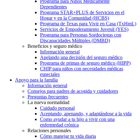
Programa para Niños Médicamente
Dependientes
Programa STAR+PLUS de Servicios en el
Hogar y en la Comunidad (HCBS)
Programa de Texas para Vivir en Casa (TxHmL)
Servicios de Empoderamiento Juvenil (YES)
Programa para Personas Sordociegas con
Discapacidades Múltiples (DMBD)
Beneficios y seguro médico
Información general
Apelando una decisión del seguro médico
Programa de primas de seguro médico (HIPP)
CHIP para niños con necesidades médicas
especiales
Apoyo para la familia
Información general
Consejos para padres de acogida y cuidadores
Preguntas frecuentes
La nueva normalidad
Cuidado personal
Aceptando, apenando, y adaptándose a la vida
Como ayudar a tu hijo a vivir con una
enfermedad crónica
Relaciones personales
Cómo manejar tu vida diaria