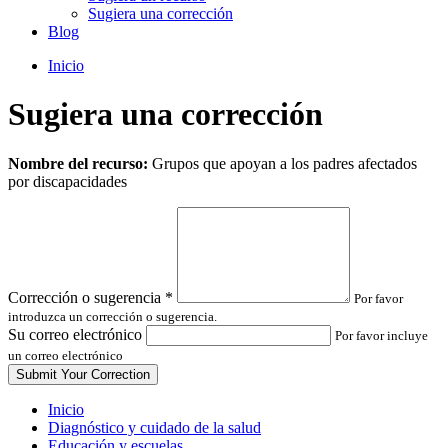
Sugiera una corrección
Blog
Inicio
Sugiera una corrección
Leave
Nombre del recurso:
Grupos que apoyan a los padres afectados
this
por discapacidades
field
blank
Corrección o sugerencia
*
Por favor
introduzca un corrección o sugerencia.
Su correo electrónico
Por favor incluye
un correo electrónico
Inicio
Diagnóstico y cuidado de la salud
Educación y escuelas