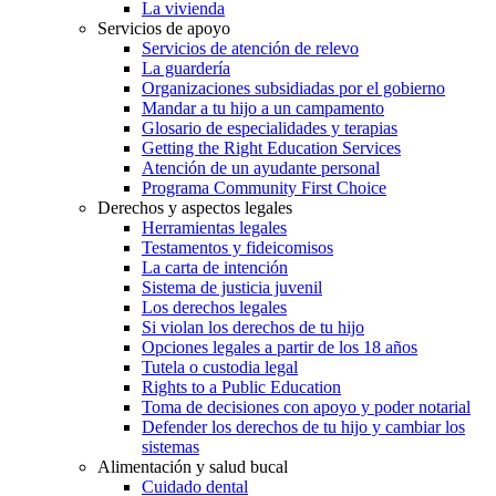
La vivienda
Servicios de apoyo
Servicios de atención de relevo
La guardería
Organizaciones subsidiadas por el gobierno
Mandar a tu hijo a un campamento
Glosario de especialidades y terapias
Getting the Right Education Services
Atención de un ayudante personal
Programa Community First Choice
Derechos y aspectos legales
Herramientas legales
Testamentos y fideicomisos
La carta de intención
Sistema de justicia juvenil
Los derechos legales
Si violan los derechos de tu hijo
Opciones legales a partir de los 18 años
Tutela o custodia legal
Rights to a Public Education
Toma de decisiones con apoyo y poder notarial
Defender los derechos de tu hijo y cambiar los
sistemas
Alimentación y salud bucal
Cuidado dental