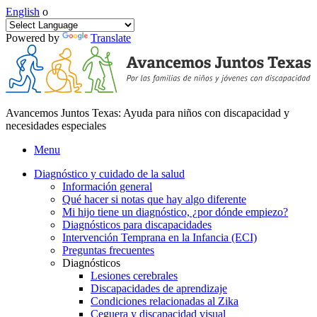
English
o
Powered by
Translate
Avancemos Juntos Texas: Ayuda para niños con discapacidad y
necesidades especiales
Menu
Diagnóstico y cuidado de la salud
Información general
Qué hacer si notas que hay algo diferente
Mi hijo tiene un diagnóstico, ¿por dónde empiezo?
Diagnósticos para discapacidades
Intervención Temprana en la Infancia (ECI)
Preguntas frecuentes
Diagnósticos
Lesiones cerebrales
Discapacidades de aprendizaje
Condiciones relacionadas al Zika
Ceguera y discapacidad visual