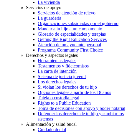
La vivienda
Servicios de apoyo
Servicios de atención de relevo
La guardería
Organizaciones subsidiadas por el gobierno
Mandar a tu hijo a un campamento
Glosario de especialidades y terapias
Getting the Right Education Services
Atención de un ayudante personal
Programa Community First Choice
Derechos y aspectos legales
Herramientas legales
Testamentos y fideicomisos
La carta de intención
Sistema de justicia juvenil
Los derechos legales
Si violan los derechos de tu hijo
Opciones legales a partir de los 18 años
Tutela o custodia legal
Rights to a Public Education
Toma de decisiones con apoyo y poder notarial
Defender los derechos de tu hijo y cambiar los
sistemas
Alimentación y salud bucal
Cuidado dental