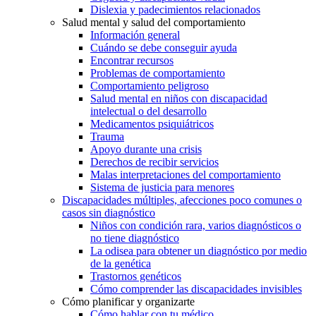
Dislexia y padecimientos relacionados
Salud mental y salud del comportamiento
Información general
Cuándo se debe conseguir ayuda
Encontrar recursos
Problemas de comportamiento
Comportamiento peligroso
Salud mental en niños con discapacidad
intelectual o del desarrollo
Medicamentos psiquiátricos
Trauma
Apoyo durante una crisis
Derechos de recibir servicios
Malas interpretaciones del comportamiento
Sistema de justicia para menores
Discapacidades múltiples, afecciones poco comunes o
casos sin diagnóstico
Niños con condición rara, varios diagnósticos o
no tiene diagnóstico
La odisea para obtener un diagnóstico por medio
de la genética
Trastornos genéticos
Cómo comprender las discapacidades invisibles
Cómo planificar y organizarte
Cómo hablar con tu médico