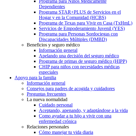
Programa para Niños Médicamente
Dependientes
Programa STAR+PLUS de Servicios en el
Hogar y en la Comunidad (HCBS)
Programa de Texas para Vivir en Casa (TxHmL)
Servicios de Empoderamiento Juvenil (YES)
Programa para Personas Sordociegas con
Discapacidades Múltiples (DMBD)
Beneficios y seguro médico
Información general
Apelando una decisión del seguro médico
Programa de primas de seguro médico (HIPP)
CHIP para niños con necesidades médicas
especiales
Apoyo para la familia
Información general
Consejos para padres de acogida y cuidadores
Preguntas frecuentes
La nueva normalidad
Cuidado personal
Aceptando, apenando, y adaptándose a la vida
Como ayudar a tu hijo a vivir con una
enfermedad crónica
Relaciones personales
Cómo manejar tu vida diaria