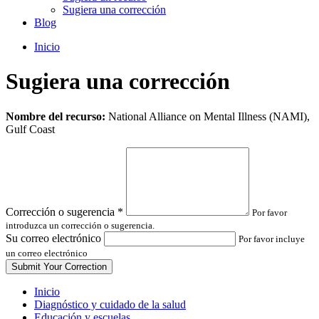
Sugiera una corrección
Blog
Inicio
Sugiera una corrección
Leave
Nombre del recurso:
National Alliance on Mental Illness (NAMI),
this
Gulf Coast
field
blank
Corrección o sugerencia
*
Por favor
introduzca un corrección o sugerencia.
Su correo electrónico
Por favor incluye
un correo electrónico
Inicio
Diagnóstico y cuidado de la salud
Educación y escuelas