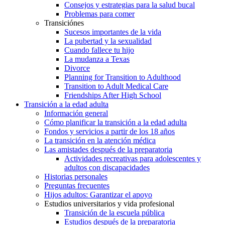
Consejos y estrategias para la salud bucal
Problemas para comer
Transiciónes
Sucesos importantes de la vida
La pubertad y la sexualidad
Cuando fallece tu hijo
La mudanza a Texas
Divorce
Planning for Transition to Adulthood
Transition to Adult Medical Care
Friendships After High School
Transición a la edad adulta
Información general
Cómo planificar la transición a la edad adulta
Fondos y servicios a partir de los 18 años
La transición en la atención médica
Las amistades después de la preparatoria
Actividades recreativas para adolescentes y
adultos con discapacidades
Historias personales
Preguntas frecuentes
Hijos adultos: Garantizar el apoyo
Estudios universitarios y vida profesional
Transición de la escuela pública
Estudios después de la preparatoria