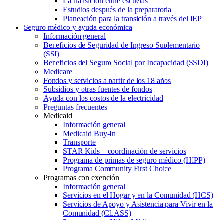
La transición entre escuelas
Estudios después de la preparatoria
Planeación para la transición a través del IEP
Seguro médico y ayuda económica
Información general
Beneficios de Seguridad de Ingreso Suplementario
(SSI)
Beneficios del Seguro Social por Incapacidad (SSDI)
Medicare
Fondos y servicios a partir de los 18 años
Subsidios y otras fuentes de fondos
Ayuda con los costos de la electricidad
Preguntas frecuentes
Medicaid
Información general
Medicaid Buy-In
Transporte
STAR Kids – coordinación de servicios
Programa de primas de seguro médico (HIPP)
Programa Community First Choice
Programas con exención
Información general
Servicios en el Hogar y en la Comunidad (HCS)
Servicios de Apoyo y Asistencia para Vivir en la
Comunidad (CLASS)