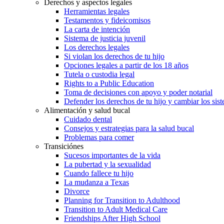
Derechos y aspectos legales
Herramientas legales
Testamentos y fideicomisos
La carta de intención
Sistema de justicia juvenil
Los derechos legales
Si violan los derechos de tu hijo
Opciones legales a partir de los 18 años
Tutela o custodia legal
Rights to a Public Education
Toma de decisiones con apoyo y poder notarial
Defender los derechos de tu hijo y cambiar los sis
Alimentación y salud bucal
Cuidado dental
Consejos y estrategias para la salud bucal
Problemas para comer
Transiciónes
Sucesos importantes de la vida
La pubertad y la sexualidad
Cuando fallece tu hijo
La mudanza a Texas
Divorce
Planning for Transition to Adulthood
Transition to Adult Medical Care
Friendships After High School