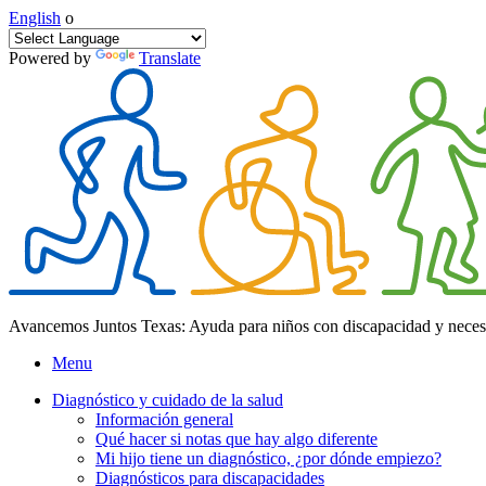
English
o
Powered by
Translate
Avancemos Juntos Texas: Ayuda para niños con discapacidad y neces
Menu
Diagnóstico y cuidado de la salud
Información general
Qué hacer si notas que hay algo diferente
Mi hijo tiene un diagnóstico, ¿por dónde empiezo?
Diagnósticos para discapacidades