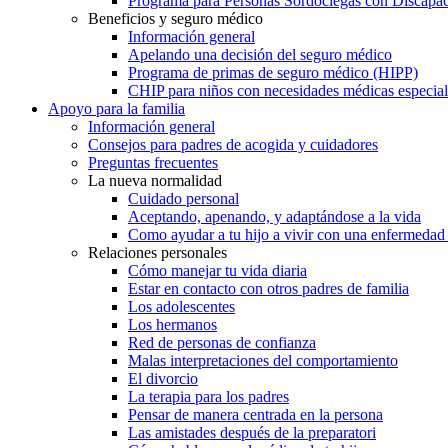
Programa para Personas Sordociegas con Discap
Beneficios y seguro médico
Información general
Apelando una decisión del seguro médico
Programa de primas de seguro médico (HIPP)
CHIP para niños con necesidades médicas especial
Apoyo para la familia
Información general
Consejos para padres de acogida y cuidadores
Preguntas frecuentes
La nueva normalidad
Cuidado personal
Aceptando, apenando, y adaptándose a la vida
Como ayudar a tu hijo a vivir con una enfermedad
Relaciones personales
Cómo manejar tu vida diaria
Estar en contacto con otros padres de familia
Los adolescentes
Los hermanos
Red de personas de confianza
Malas interpretaciones del comportamiento
El divorcio
La terapia para los padres
Pensar de manera centrada en la persona
Las amistades después de la preparatori