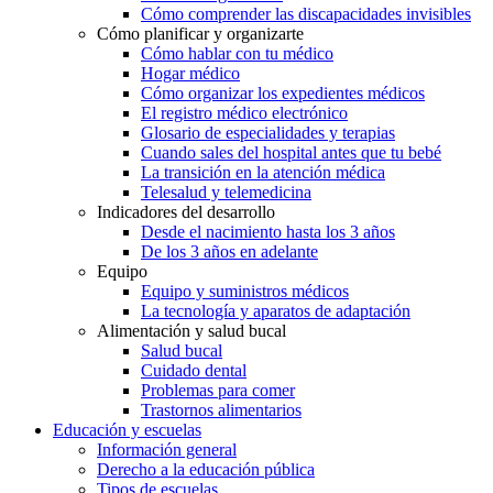
Cómo comprender las discapacidades invisibles
Cómo planificar y organizarte
Cómo hablar con tu médico
Hogar médico
Cómo organizar los expedientes médicos
El registro médico electrónico
Glosario de especialidades y terapias
Cuando sales del hospital antes que tu bebé
La transición en la atención médica
Telesalud y telemedicina
Indicadores del desarrollo
Desde el nacimiento hasta los 3 años
De los 3 años en adelante
Equipo
Equipo y suministros médicos
La tecnología y aparatos de adaptación
Alimentación y salud bucal
Salud bucal
Cuidado dental
Problemas para comer
Trastornos alimentarios
Educación y escuelas
Información general
Derecho a la educación pública
Tipos de escuelas