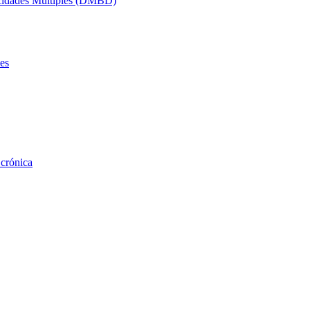
acidades Múltiples (DMBD)
es
 crónica