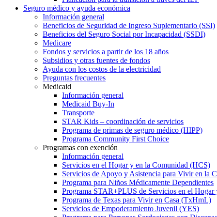
Seguro médico y ayuda económica
Información general
Beneficios de Seguridad de Ingreso Suplementario (SSI)
Beneficios del Seguro Social por Incapacidad (SSDI)
Medicare
Fondos y servicios a partir de los 18 años
Subsidios y otras fuentes de fondos
Ayuda con los costos de la electricidad
Preguntas frecuentes
Medicaid
Información general
Medicaid Buy-In
Transporte
STAR Kids – coordinación de servicios
Programa de primas de seguro médico (HIPP)
Programa Community First Choice
Programas con exención
Información general
Servicios en el Hogar y en la Comunidad (HCS)
Servicios de Apoyo y Asistencia para Vivir en l
Programa para Niños Médicamente Dependientes
Programa STAR+PLUS de Servicios en el Hogar
Programa de Texas para Vivir en Casa (TxHmL)
Servicios de Empoderamiento Juvenil (YES)