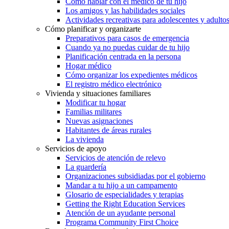
Cómo hablar con el médico de tu hijo
Los amigos y las habilidades sociales
Actividades recreativas para adolescentes y adulto
Cómo planificar y organizarte
Preparativos para casos de emergencia
Cuando ya no puedas cuidar de tu hijo
Planificación centrada en la persona
Hogar médico
Cómo organizar los expedientes médicos
El registro médico electrónico
Vivienda y situaciones familiares
Modificar tu hogar
Familias militares
Nuevas asignaciones
Habitantes de áreas rurales
La vivienda
Servicios de apoyo
Servicios de atención de relevo
La guardería
Organizaciones subsidiadas por el gobierno
Mandar a tu hijo a un campamento
Glosario de especialidades y terapias
Getting the Right Education Services
Atención de un ayudante personal
Programa Community First Choice