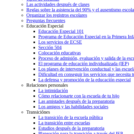
Las actividades después de clases
Reglas sobre la asistencia del 90% y el ausentismo escol
Organizar los registros escolares
Preguntas frecuentes
Educación Especial
Educación Especial 101
Programa de Educación Especial en la Primera Inf
Los servicios de ECSE
Sección 504
Colocación educativas
Proceso de admisión, evaluación y salida de la es
El programa de educación individualizada (IEP)
Los planes de intervención conductual y las escuel
Dificultad en conseguir los servicios que necesita t
La defensa y promoción de la educación especial
Relaciones personales
La intimidación
Cómo relacionarte con la escuela de tu hijo
Las amistades después de la preparatoria
Los amigos y las habilidades sociales
Transiciónes
La transición de la escuela pública
La transición entre escuelas
Estudios después de la preparatoria
Planeación para la transición a través del IEP