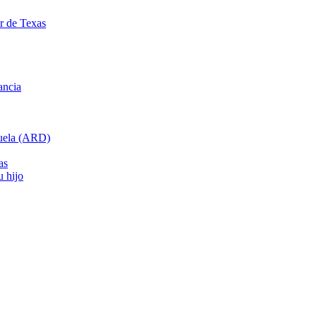
ar de Texas
ancia
cuela (ARD)
as
u hijo