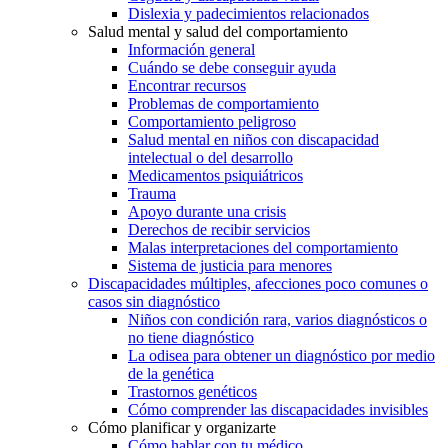
Dislexia y padecimientos relacionados
Salud mental y salud del comportamiento
Información general
Cuándo se debe conseguir ayuda
Encontrar recursos
Problemas de comportamiento
Comportamiento peligroso
Salud mental en niños con discapacidad
intelectual o del desarrollo
Medicamentos psiquiátricos
Trauma
Apoyo durante una crisis
Derechos de recibir servicios
Malas interpretaciones del comportamiento
Sistema de justicia para menores
Discapacidades múltiples, afecciones poco comunes o
casos sin diagnóstico
Niños con condición rara, varios diagnósticos o
no tiene diagnóstico
La odisea para obtener un diagnóstico por medio
de la genética
Trastornos genéticos
Cómo comprender las discapacidades invisibles
Cómo planificar y organizarte
Cómo hablar con tu médico