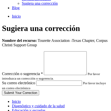
Sugiera una corrección
Blog
Inicio
Sugiera una corrección
Leave
Nombre del recurso:
Tourette Association -Texas Chapter, Corpus
this
Christi Support Group
field
blank
Corrección o sugerencia
*
Por favor
introduzca un corrección o sugerencia.
Su correo electrónico
Por favor incluye
un correo electrónico
Inicio
Diagnóstico y cuidado de la salud
Educación y escuelas