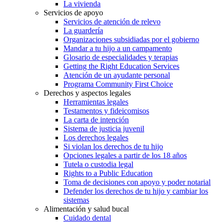
La vivienda
Servicios de apoyo
Servicios de atención de relevo
La guardería
Organizaciones subsidiadas por el gobierno
Mandar a tu hijo a un campamento
Glosario de especialidades y terapias
Getting the Right Education Services
Atención de un ayudante personal
Programa Community First Choice
Derechos y aspectos legales
Herramientas legales
Testamentos y fideicomisos
La carta de intención
Sistema de justicia juvenil
Los derechos legales
Si violan los derechos de tu hijo
Opciones legales a partir de los 18 años
Tutela o custodia legal
Rights to a Public Education
Toma de decisiones con apoyo y poder notarial
Defender los derechos de tu hijo y cambiar los
sistemas
Alimentación y salud bucal
Cuidado dental