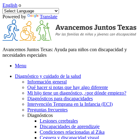
English
o
Powered by
Translate
Avancemos Juntos Texas: Ayuda para niños con discapacidad y
necesidades especiales
Menu
Diagnóstico y cuidado de la salud
Información general
Qué hacer si notas que hay algo diferente
Mi hijo tiene un diagnóstico, ¿por dónde empiezo?
Diagnósticos para discapacidades
Intervención Temprana en la Infancia (ECI)
Preguntas frecuentes
Diagnósticos
Lesiones cerebrales
Discapacidades de aprendizaje
Condiciones relacionadas al Zika
Ceguera y discapacidad visual