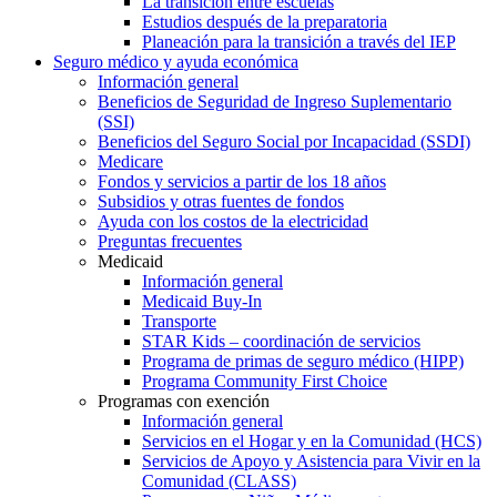
La transición entre escuelas
Estudios después de la preparatoria
Planeación para la transición a través del IEP
Seguro médico y ayuda económica
Información general
Beneficios de Seguridad de Ingreso Suplementario
(SSI)
Beneficios del Seguro Social por Incapacidad (SSDI)
Medicare
Fondos y servicios a partir de los 18 años
Subsidios y otras fuentes de fondos
Ayuda con los costos de la electricidad
Preguntas frecuentes
Medicaid
Información general
Medicaid Buy-In
Transporte
STAR Kids – coordinación de servicios
Programa de primas de seguro médico (HIPP)
Programa Community First Choice
Programas con exención
Información general
Servicios en el Hogar y en la Comunidad (HCS)
Servicios de Apoyo y Asistencia para Vivir en la
Comunidad (CLASS)