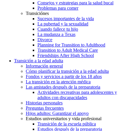
Consejos y estrategias para la salud bucal
Problemas para comer
Transiciónes
Sucesos importantes de la vida
La pubertad y la sexualidad
Cuando fallece tu hijo
La mudanza a Texas
Divorce
Planning for Transition to Adulthood
Transition to Adult Medical Care
Friendships After High School
Transición a la edad adulta
Información general
Cómo planificar la transición a la edad adulta
Fondos y servicios a partir de los 18 años
La transición en la atención médica
Las amistades después de la preparatoria
Actividades recreativas para adolescentes y
adultos con discapacidades
Historias personales
Preguntas frecuentes
Hijos adultos: Garantizar el apoyo
Estudios universitarios y vida profesional
Transición de la escuela pública
Estudios después de la preparatoria