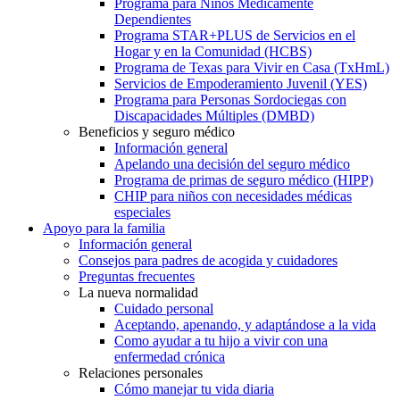
Programa para Niños Médicamente
Dependientes
Programa STAR+PLUS de Servicios en el
Hogar y en la Comunidad (HCBS)
Programa de Texas para Vivir en Casa (TxHmL)
Servicios de Empoderamiento Juvenil (YES)
Programa para Personas Sordociegas con
Discapacidades Múltiples (DMBD)
Beneficios y seguro médico
Información general
Apelando una decisión del seguro médico
Programa de primas de seguro médico (HIPP)
CHIP para niños con necesidades médicas
especiales
Apoyo para la familia
Información general
Consejos para padres de acogida y cuidadores
Preguntas frecuentes
La nueva normalidad
Cuidado personal
Aceptando, apenando, y adaptándose a la vida
Como ayudar a tu hijo a vivir con una
enfermedad crónica
Relaciones personales
Cómo manejar tu vida diaria