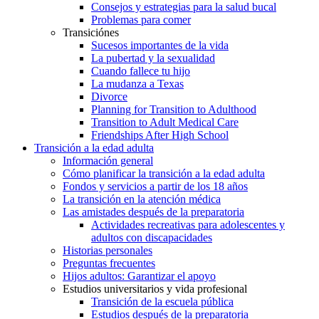
Consejos y estrategias para la salud bucal
Problemas para comer
Transiciónes
Sucesos importantes de la vida
La pubertad y la sexualidad
Cuando fallece tu hijo
La mudanza a Texas
Divorce
Planning for Transition to Adulthood
Transition to Adult Medical Care
Friendships After High School
Transición a la edad adulta
Información general
Cómo planificar la transición a la edad adulta
Fondos y servicios a partir de los 18 años
La transición en la atención médica
Las amistades después de la preparatoria
Actividades recreativas para adolescentes y
adultos con discapacidades
Historias personales
Preguntas frecuentes
Hijos adultos: Garantizar el apoyo
Estudios universitarios y vida profesional
Transición de la escuela pública
Estudios después de la preparatoria