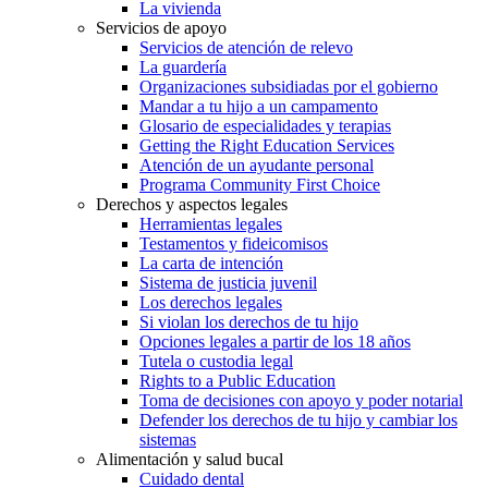
La vivienda
Servicios de apoyo
Servicios de atención de relevo
La guardería
Organizaciones subsidiadas por el gobierno
Mandar a tu hijo a un campamento
Glosario de especialidades y terapias
Getting the Right Education Services
Atención de un ayudante personal
Programa Community First Choice
Derechos y aspectos legales
Herramientas legales
Testamentos y fideicomisos
La carta de intención
Sistema de justicia juvenil
Los derechos legales
Si violan los derechos de tu hijo
Opciones legales a partir de los 18 años
Tutela o custodia legal
Rights to a Public Education
Toma de decisiones con apoyo y poder notarial
Defender los derechos de tu hijo y cambiar los
sistemas
Alimentación y salud bucal
Cuidado dental