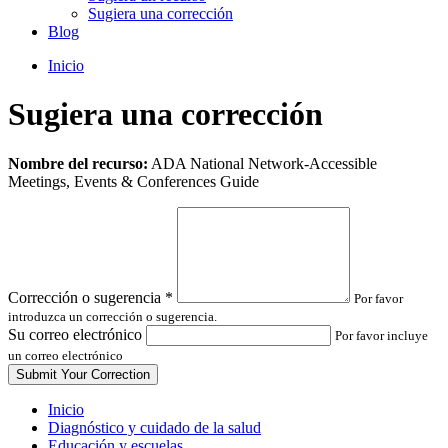
Sugiera una corrección
Blog
Inicio
Sugiera una corrección
Leave
Nombre del recurso:
ADA National Network-Accessible
this
Meetings, Events & Conferences Guide
field
blank
Corrección o sugerencia
*
Por favor
introduzca un corrección o sugerencia.
Su correo electrónico
Por favor incluye
un correo electrónico
Inicio
Diagnóstico y cuidado de la salud
Educación y escuelas