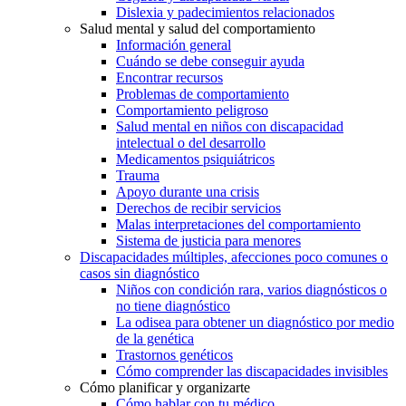
Dislexia y padecimientos relacionados
Salud mental y salud del comportamiento
Información general
Cuándo se debe conseguir ayuda
Encontrar recursos
Problemas de comportamiento
Comportamiento peligroso
Salud mental en niños con discapacidad
intelectual o del desarrollo
Medicamentos psiquiátricos
Trauma
Apoyo durante una crisis
Derechos de recibir servicios
Malas interpretaciones del comportamiento
Sistema de justicia para menores
Discapacidades múltiples, afecciones poco comunes o
casos sin diagnóstico
Niños con condición rara, varios diagnósticos o
no tiene diagnóstico
La odisea para obtener un diagnóstico por medio
de la genética
Trastornos genéticos
Cómo comprender las discapacidades invisibles
Cómo planificar y organizarte
Cómo hablar con tu médico