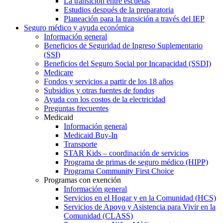
La transición entre escuelas
Estudios después de la preparatoria
Planeación para la transición a través del IEP
Seguro médico y ayuda económica
Información general
Beneficios de Seguridad de Ingreso Suplementario
(SSI)
Beneficios del Seguro Social por Incapacidad (SSDI)
Medicare
Fondos y servicios a partir de los 18 años
Subsidios y otras fuentes de fondos
Ayuda con los costos de la electricidad
Preguntas frecuentes
Medicaid
Información general
Medicaid Buy-In
Transporte
STAR Kids – coordinación de servicios
Programa de primas de seguro médico (HIPP)
Programa Community First Choice
Programas con exención
Información general
Servicios en el Hogar y en la Comunidad (HCS)
Servicios de Apoyo y Asistencia para Vivir en la
Comunidad (CLASS)