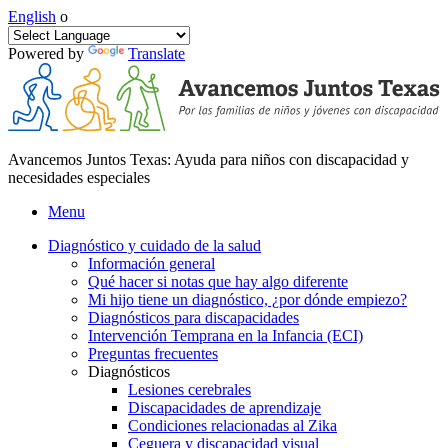
English
o
Powered by
Translate
Avancemos Juntos Texas: Ayuda para niños con discapacidad y
necesidades especiales
Menu
Diagnóstico y cuidado de la salud
Información general
Qué hacer si notas que hay algo diferente
Mi hijo tiene un diagnóstico, ¿por dónde empiezo?
Diagnósticos para discapacidades
Intervención Temprana en la Infancia (ECI)
Preguntas frecuentes
Diagnósticos
Lesiones cerebrales
Discapacidades de aprendizaje
Condiciones relacionadas al Zika
Ceguera y discapacidad visual