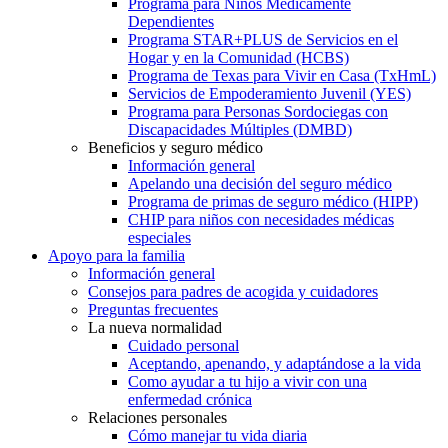
Programa para Niños Médicamente
Dependientes
Programa STAR+PLUS de Servicios en el
Hogar y en la Comunidad (HCBS)
Programa de Texas para Vivir en Casa (TxHmL)
Servicios de Empoderamiento Juvenil (YES)
Programa para Personas Sordociegas con
Discapacidades Múltiples (DMBD)
Beneficios y seguro médico
Información general
Apelando una decisión del seguro médico
Programa de primas de seguro médico (HIPP)
CHIP para niños con necesidades médicas
especiales
Apoyo para la familia
Información general
Consejos para padres de acogida y cuidadores
Preguntas frecuentes
La nueva normalidad
Cuidado personal
Aceptando, apenando, y adaptándose a la vida
Como ayudar a tu hijo a vivir con una
enfermedad crónica
Relaciones personales
Cómo manejar tu vida diaria