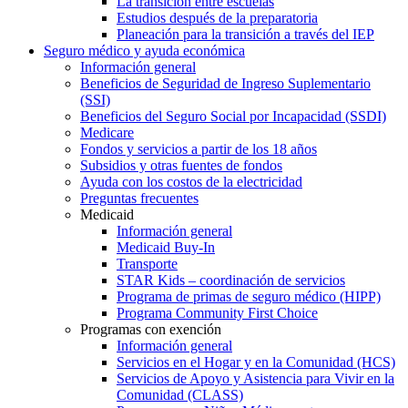
La transición entre escuelas
Estudios después de la preparatoria
Planeación para la transición a través del IEP
Seguro médico y ayuda económica
Información general
Beneficios de Seguridad de Ingreso Suplementario
(SSI)
Beneficios del Seguro Social por Incapacidad (SSDI)
Medicare
Fondos y servicios a partir de los 18 años
Subsidios y otras fuentes de fondos
Ayuda con los costos de la electricidad
Preguntas frecuentes
Medicaid
Información general
Medicaid Buy-In
Transporte
STAR Kids – coordinación de servicios
Programa de primas de seguro médico (HIPP)
Programa Community First Choice
Programas con exención
Información general
Servicios en el Hogar y en la Comunidad (HCS)
Servicios de Apoyo y Asistencia para Vivir en la
Comunidad (CLASS)