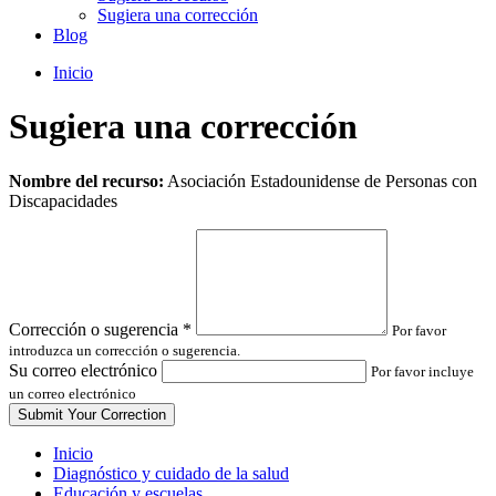
Sugiera una corrección
Blog
Inicio
Sugiera una corrección
Leave
Nombre del recurso:
Asociación Estadounidense de Personas con
this
Discapacidades
field
blank
Corrección o sugerencia
*
Por favor
introduzca un corrección o sugerencia.
Su correo electrónico
Por favor incluye
un correo electrónico
Inicio
Diagnóstico y cuidado de la salud
Educación y escuelas