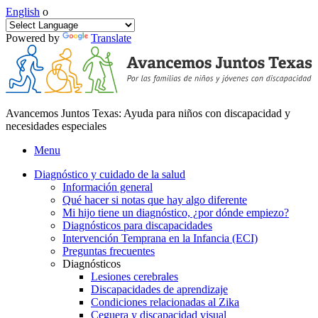
English
o
Powered by
Translate
Avancemos Juntos Texas: Ayuda para niños con discapacidad y
necesidades especiales
Menu
Diagnóstico y cuidado de la salud
Información general
Qué hacer si notas que hay algo diferente
Mi hijo tiene un diagnóstico, ¿por dónde empiezo?
Diagnósticos para discapacidades
Intervención Temprana en la Infancia (ECI)
Preguntas frecuentes
Diagnósticos
Lesiones cerebrales
Discapacidades de aprendizaje
Condiciones relacionadas al Zika
Ceguera y discapacidad visual