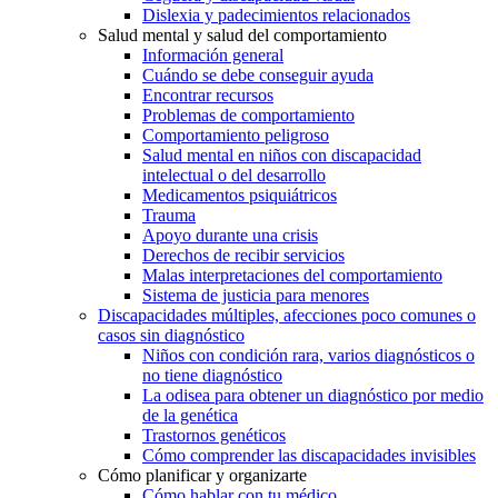
Dislexia y padecimientos relacionados
Salud mental y salud del comportamiento
Información general
Cuándo se debe conseguir ayuda
Encontrar recursos
Problemas de comportamiento
Comportamiento peligroso
Salud mental en niños con discapacidad
intelectual o del desarrollo
Medicamentos psiquiátricos
Trauma
Apoyo durante una crisis
Derechos de recibir servicios
Malas interpretaciones del comportamiento
Sistema de justicia para menores
Discapacidades múltiples, afecciones poco comunes o
casos sin diagnóstico
Niños con condición rara, varios diagnósticos o
no tiene diagnóstico
La odisea para obtener un diagnóstico por medio
de la genética
Trastornos genéticos
Cómo comprender las discapacidades invisibles
Cómo planificar y organizarte
Cómo hablar con tu médico