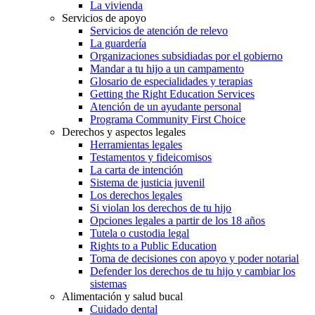
La vivienda
Servicios de apoyo
Servicios de atención de relevo
La guardería
Organizaciones subsidiadas por el gobierno
Mandar a tu hijo a un campamento
Glosario de especialidades y terapias
Getting the Right Education Services
Atención de un ayudante personal
Programa Community First Choice
Derechos y aspectos legales
Herramientas legales
Testamentos y fideicomisos
La carta de intención
Sistema de justicia juvenil
Los derechos legales
Si violan los derechos de tu hijo
Opciones legales a partir de los 18 años
Tutela o custodia legal
Rights to a Public Education
Toma de decisiones con apoyo y poder notarial
Defender los derechos de tu hijo y cambiar los
sistemas
Alimentación y salud bucal
Cuidado dental