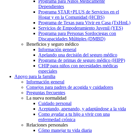
Programa para Niños Médicamente
Dependientes
Programa STAR+PLUS de Servicios en el
Hogar y en la Comunidad (HCBS)
Programa de Texas para Vivir en Casa (TxHmL)
Servicios de Empoderamiento Juvenil (YES)
Programa para Personas Sordociegas con
Discapacidades Múltiples (DMBD)
Beneficios y seguro médico
Información general
Apelando una decisión del seguro médico
Programa de primas de seguro médico (HIPP)
CHIP para niños con necesidades médicas
especiales
Apoyo para la familia
Información general
Consejos para padres de acogida y cuidadores
Preguntas frecuentes
La nueva normalidad
Cuidado personal
Aceptando, apenando, y adaptándose a la vida
Como ayudar a tu hijo a vivir con una
enfermedad crónica
Relaciones personales
Cómo manejar tu vida diaria