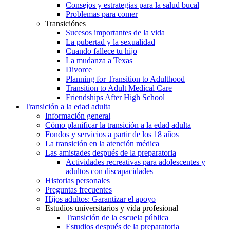
Consejos y estrategias para la salud bucal
Problemas para comer
Transiciónes
Sucesos importantes de la vida
La pubertad y la sexualidad
Cuando fallece tu hijo
La mudanza a Texas
Divorce
Planning for Transition to Adulthood
Transition to Adult Medical Care
Friendships After High School
Transición a la edad adulta
Información general
Cómo planificar la transición a la edad adulta
Fondos y servicios a partir de los 18 años
La transición en la atención médica
Las amistades después de la preparatoria
Actividades recreativas para adolescentes y
adultos con discapacidades
Historias personales
Preguntas frecuentes
Hijos adultos: Garantizar el apoyo
Estudios universitarios y vida profesional
Transición de la escuela pública
Estudios después de la preparatoria