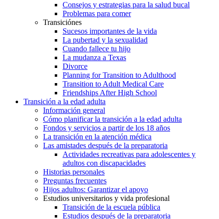
Consejos y estrategias para la salud bucal
Problemas para comer
Transiciónes
Sucesos importantes de la vida
La pubertad y la sexualidad
Cuando fallece tu hijo
La mudanza a Texas
Divorce
Planning for Transition to Adulthood
Transition to Adult Medical Care
Friendships After High School
Transición a la edad adulta
Información general
Cómo planificar la transición a la edad adulta
Fondos y servicios a partir de los 18 años
La transición en la atención médica
Las amistades después de la preparatoria
Actividades recreativas para adolescentes y
adultos con discapacidades
Historias personales
Preguntas frecuentes
Hijos adultos: Garantizar el apoyo
Estudios universitarios y vida profesional
Transición de la escuela pública
Estudios después de la preparatoria