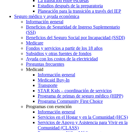
La transición entre escuelas
Estudios después de la preparatoria
Planeación para la transición a través del IEP
Seguro médico y ayuda económica
Información general
Beneficios de Seguridad de Ingreso Suplementario
(SSI)
Beneficios del Seguro Social por Incapacidad (SSDI)
Medicare
Fondos y servicios a partir de los 18 años
Subsidios y otras fuentes de fondos
Ayuda con los costos de la electricidad
Preguntas frecuentes
Medicaid
Información general
Medicaid Buy-In
Transporte
STAR Kids – coordinación de servicios
Programa de primas de seguro médico (HIPP)
Programa Community First Choice
Programas con exención
Información general
Servicios en el Hogar y en la Comunidad (HCS)
Servicios de Apoyo y Asistencia para Vivir en la
Comunidad (CLASS)