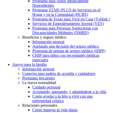
Programa para Niños Médicamente
Dependientes
Programa STAR+PLUS de Servicios en el
Hogar y en la Comunidad (HCBS)
Programa de Texas para Vivir en Casa (TxHmL)
Servicios de Empoderamiento Juvenil (YES)
Programa para Personas Sordociegas con
Discapacidades Múltiples (DMBD)
Beneficios y seguro médico
Información general
Apelando una decisión del seguro médico
Programa de primas de seguro médico (HIPP)
CHIP para niños con necesidades médicas
especiales
Apoyo para la familia
Información general
Consejos para padres de acogida y cuidadores
Preguntas frecuentes
La nueva normalidad
Cuidado personal
Aceptando, apenando, y adaptándose a la vida
Como ayudar a tu hijo a vivir con una
enfermedad crónica
Relaciones personales
Cómo manejar tu vida diaria