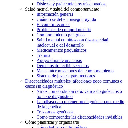
Dislexia y padecimientos relacionados
Salud mental y salud del comportamiento
Información general
Cuándo se debe conseguir ayuda
Encontrar recursos
Problemas de comportamiento
Comportamiento peligroso
Salud mental en niños con discapacidad
intelectual o del desarrollo
Medicamentos psiquiátricos
Trauma
Apoyo durante una crisis
Derechos de recibir servicios
Malas interpretaciones del comportamiento
Sistema de justicia para menores
Discapacidades múltiples, afecciones poco comunes o
casos sin diagnóstico
Niños con condición rara, varios diagnósticos o
no tiene diagnóstico
La odisea para obtener un diagnóstico por medio
de la genética
Trastornos genéticos
Cómo comprender las discapacidades invisibles
Cómo planificar y organizarte
Cómo hablar con tu médico