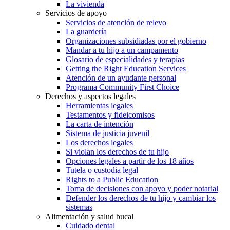
La vivienda
Servicios de apoyo
Servicios de atención de relevo
La guardería
Organizaciones subsidiadas por el gobierno
Mandar a tu hijo a un campamento
Glosario de especialidades y terapias
Getting the Right Education Services
Atención de un ayudante personal
Programa Community First Choice
Derechos y aspectos legales
Herramientas legales
Testamentos y fideicomisos
La carta de intención
Sistema de justicia juvenil
Los derechos legales
Si violan los derechos de tu hijo
Opciones legales a partir de los 18 años
Tutela o custodia legal
Rights to a Public Education
Toma de decisiones con apoyo y poder notarial
Defender los derechos de tu hijo y cambiar los
sistemas
Alimentación y salud bucal
Cuidado dental