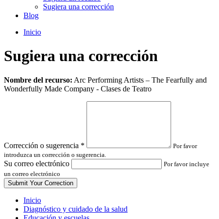
Sugiera una corrección
Blog
Inicio
Sugiera una corrección
Leave
Nombre del recurso:
Arc Performing Artists – The Fearfully and
this
Wonderfully Made Company - Clases de Teatro
field
blank
Corrección o sugerencia
*
Por favor
introduzca un corrección o sugerencia.
Su correo electrónico
Por favor incluye
un correo electrónico
Inicio
Diagnóstico y cuidado de la salud
Educación y escuelas