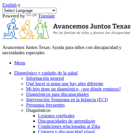
English
o
Powered by
Translate
Avancemos Juntos Texas: Ayuda para niños con discapacidad y
necesidades especiales
Menu
Diagnóstico y cuidado de la salud
Información general
Qué hacer si notas que hay algo diferente
Mi hijo tiene un diagnóstico, ¿por dónde empiezo?
Diagnósticos para discapacidades
Intervención Temprana en la Infancia (ECI)
Preguntas frecuentes
Diagnósticos
Lesiones cerebrales
Discapacidades de aprendizaje
Condiciones relacionadas al Zika
Ceguera y discapacidad visual