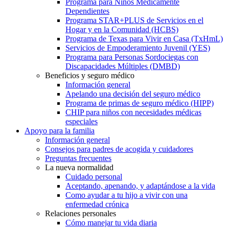
Programa para Niños Médicamente
Dependientes
Programa STAR+PLUS de Servicios en el
Hogar y en la Comunidad (HCBS)
Programa de Texas para Vivir en Casa (TxHmL)
Servicios de Empoderamiento Juvenil (YES)
Programa para Personas Sordociegas con
Discapacidades Múltiples (DMBD)
Beneficios y seguro médico
Información general
Apelando una decisión del seguro médico
Programa de primas de seguro médico (HIPP)
CHIP para niños con necesidades médicas
especiales
Apoyo para la familia
Información general
Consejos para padres de acogida y cuidadores
Preguntas frecuentes
La nueva normalidad
Cuidado personal
Aceptando, apenando, y adaptándose a la vida
Como ayudar a tu hijo a vivir con una
enfermedad crónica
Relaciones personales
Cómo manejar tu vida diaria