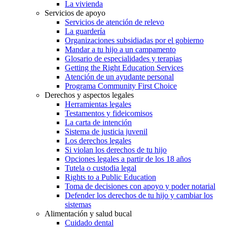
La vivienda
Servicios de apoyo
Servicios de atención de relevo
La guardería
Organizaciones subsidiadas por el gobierno
Mandar a tu hijo a un campamento
Glosario de especialidades y terapias
Getting the Right Education Services
Atención de un ayudante personal
Programa Community First Choice
Derechos y aspectos legales
Herramientas legales
Testamentos y fideicomisos
La carta de intención
Sistema de justicia juvenil
Los derechos legales
Si violan los derechos de tu hijo
Opciones legales a partir de los 18 años
Tutela o custodia legal
Rights to a Public Education
Toma de decisiones con apoyo y poder notarial
Defender los derechos de tu hijo y cambiar los
sistemas
Alimentación y salud bucal
Cuidado dental