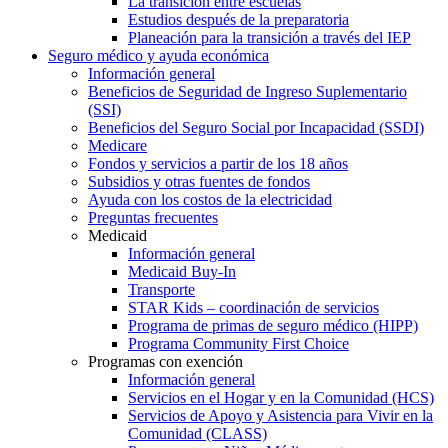
La transición entre escuelas
Estudios después de la preparatoria
Planeación para la transición a través del IEP
Seguro médico y ayuda económica
Información general
Beneficios de Seguridad de Ingreso Suplementario
(SSI)
Beneficios del Seguro Social por Incapacidad (SSDI)
Medicare
Fondos y servicios a partir de los 18 años
Subsidios y otras fuentes de fondos
Ayuda con los costos de la electricidad
Preguntas frecuentes
Medicaid
Información general
Medicaid Buy-In
Transporte
STAR Kids – coordinación de servicios
Programa de primas de seguro médico (HIPP)
Programa Community First Choice
Programas con exención
Información general
Servicios en el Hogar y en la Comunidad (HCS)
Servicios de Apoyo y Asistencia para Vivir en la
Comunidad (CLASS)