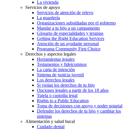
La vivienda
Servicios de apoyo
Servicios de atención de relevo
La guardería
Organizaciones subsidiadas por el gobierno
Mandar a tu hijo a un campamento
Glosario de especialidades y terapias
Getting the Right Education Services
Atención de un ayudante personal
Programa Community First Choice
Derechos y aspectos legales
Herramientas legales
Testamentos y fideicomisos
La carta de intención
Sistema de justicia juvenil
Los derechos legales
Si violan los derechos de tu hijo
Opciones legales a partir de los 18 años
Tutela o custodia legal
Rights to a Public Education
Toma de decisiones con apoyo y poder notarial
Defender los derechos de tu hijo y cambiar los
sistemas
Alimentación y salud bucal
Cuidado dental