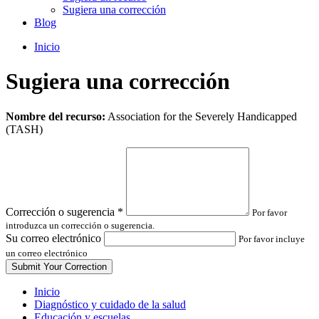
Sugiera una corrección
Blog
Inicio
Sugiera una corrección
Leave
Nombre del recurso:
Association for the Severely Handicapped
this
(TASH)
field
blank
Corrección o sugerencia
*
Por favor
introduzca un corrección o sugerencia.
Su correo electrónico
Por favor incluye
un correo electrónico
Inicio
Diagnóstico y cuidado de la salud
Educación y escuelas