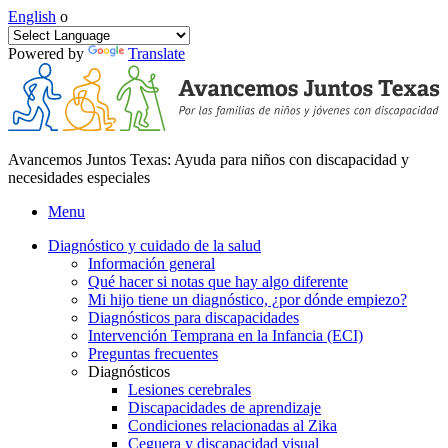
English
o
Powered by
Translate
Avancemos Juntos Texas: Ayuda para niños con discapacidad y
necesidades especiales
Menu
Diagnóstico y cuidado de la salud
Información general
Qué hacer si notas que hay algo diferente
Mi hijo tiene un diagnóstico, ¿por dónde empiezo?
Diagnósticos para discapacidades
Intervención Temprana en la Infancia (ECI)
Preguntas frecuentes
Diagnósticos
Lesiones cerebrales
Discapacidades de aprendizaje
Condiciones relacionadas al Zika
Ceguera y discapacidad visual