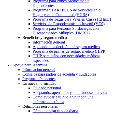
Programa para Niños Médicamente
Dependientes
Programa STAR+PLUS de Servicios en el
Hogar y en la Comunidad (HCBS)
Programa de Texas para Vivir en Casa (TxHmL)
Servicios de Empoderamiento Juvenil (YES)
Programa para Personas Sordociegas con
Discapacidades Múltiples (DMBD)
Beneficios y seguro médico
Información general
Apelando una decisión del seguro médico
Programa de primas de seguro médico (HIPP)
CHIP para niños con necesidades médicas
especiales
Apoyo para la familia
Información general
Consejos para padres de acogida y cuidadores
Preguntas frecuentes
La nueva normalidad
Cuidado personal
Aceptando, apenando, y adaptándose a la vida
Como ayudar a tu hijo a vivir con una
enfermedad crónica
Relaciones personales
Cómo manejar tu vida diaria