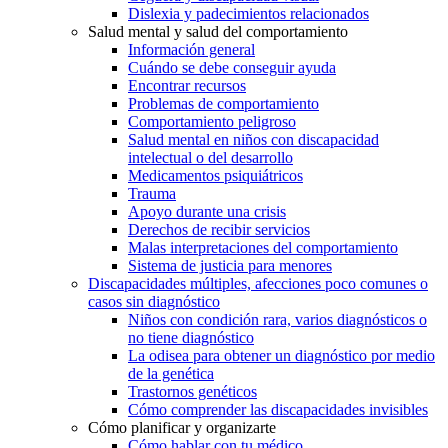
Dislexia y padecimientos relacionados
Salud mental y salud del comportamiento
Información general
Cuándo se debe conseguir ayuda
Encontrar recursos
Problemas de comportamiento
Comportamiento peligroso
Salud mental en niños con discapacidad
intelectual o del desarrollo
Medicamentos psiquiátricos
Trauma
Apoyo durante una crisis
Derechos de recibir servicios
Malas interpretaciones del comportamiento
Sistema de justicia para menores
Discapacidades múltiples, afecciones poco comunes o
casos sin diagnóstico
Niños con condición rara, varios diagnósticos o
no tiene diagnóstico
La odisea para obtener un diagnóstico por medio
de la genética
Trastornos genéticos
Cómo comprender las discapacidades invisibles
Cómo planificar y organizarte
Cómo hablar con tu médico