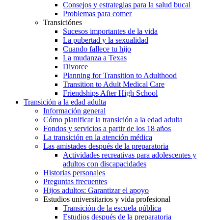
Consejos y estrategias para la salud bucal
Problemas para comer
Transiciónes
Sucesos importantes de la vida
La pubertad y la sexualidad
Cuando fallece tu hijo
La mudanza a Texas
Divorce
Planning for Transition to Adulthood
Transition to Adult Medical Care
Friendships After High School
Transición a la edad adulta
Información general
Cómo planificar la transición a la edad adulta
Fondos y servicios a partir de los 18 años
La transición en la atención médica
Las amistades después de la preparatoria
Actividades recreativas para adolescentes y
adultos con discapacidades
Historias personales
Preguntas frecuentes
Hijos adultos: Garantizar el apoyo
Estudios universitarios y vida profesional
Transición de la escuela pública
Estudios después de la preparatoria