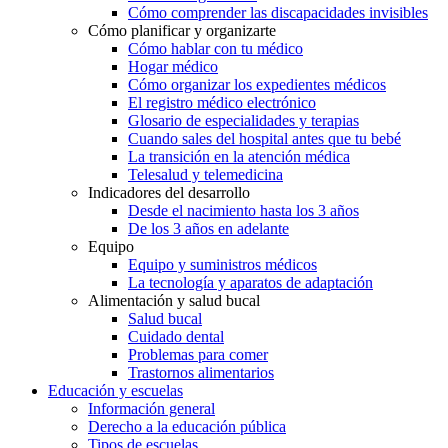
Cómo comprender las discapacidades invisibles
Cómo planificar y organizarte
Cómo hablar con tu médico
Hogar médico
Cómo organizar los expedientes médicos
El registro médico electrónico
Glosario de especialidades y terapias
Cuando sales del hospital antes que tu bebé
La transición en la atención médica
Telesalud y telemedicina
Indicadores del desarrollo
Desde el nacimiento hasta los 3 años
De los 3 años en adelante
Equipo
Equipo y suministros médicos
La tecnología y aparatos de adaptación
Alimentación y salud bucal
Salud bucal
Cuidado dental
Problemas para comer
Trastornos alimentarios
Educación y escuelas
Información general
Derecho a la educación pública
Tipos de escuelas