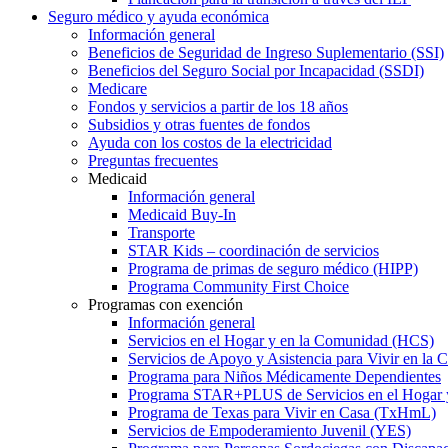
Seguro médico y ayuda económica
Información general
Beneficios de Seguridad de Ingreso Suplementario (SSI)
Beneficios del Seguro Social por Incapacidad (SSDI)
Medicare
Fondos y servicios a partir de los 18 años
Subsidios y otras fuentes de fondos
Ayuda con los costos de la electricidad
Preguntas frecuentes
Medicaid
Información general
Medicaid Buy-In
Transporte
STAR Kids – coordinación de servicios
Programa de primas de seguro médico (HIPP)
Programa Community First Choice
Programas con exención
Información general
Servicios en el Hogar y en la Comunidad (HCS)
Servicios de Apoyo y Asistencia para Vivir en l
Programa para Niños Médicamente Dependientes
Programa STAR+PLUS de Servicios en el Hogar
Programa de Texas para Vivir en Casa (TxHmL)
Servicios de Empoderamiento Juvenil (YES)