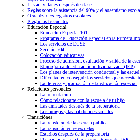
Las actividades después de clases
Reglas sobre la asistencia del 90% y el ausentismo escol
Organizar los registros escolares
Preguntas frecuentes
Educación Especial
Educación Especial 101
Programa de Educación Especial en la Primera Inf
Los servicios de ECSE
Sección 504
Colocación educativas
Proceso de admisión, evaluación y salida de la es
El programa de educación individualizada (IEP)
Los planes de intervención conductual y las escuel
Dificultad en conseguir los servicios que necesita t
La defensa y promoción de la educación especial
Relaciones personales
La intimidación
Cómo relacionarte con la escuela de tu hijo
Las amistades después de la preparatoria
Los amigos y las habilidades sociales
Transiciónes
La transición de la escuela pública
La transición entre escuelas
Estudios después de la preparatoria
Planeación para la transición a través del IEP