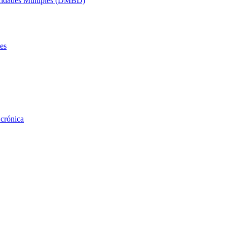
acidades Múltiples (DMBD)
es
 crónica