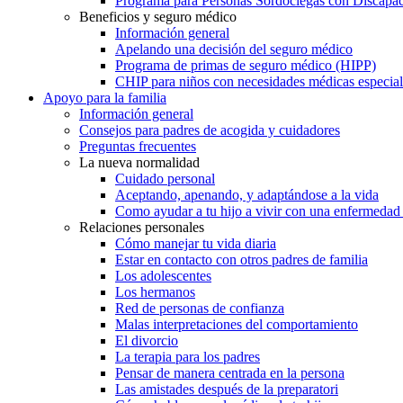
Programa para Personas Sordociegas con Discap
Beneficios y seguro médico
Información general
Apelando una decisión del seguro médico
Programa de primas de seguro médico (HIPP)
CHIP para niños con necesidades médicas especial
Apoyo para la familia
Información general
Consejos para padres de acogida y cuidadores
Preguntas frecuentes
La nueva normalidad
Cuidado personal
Aceptando, apenando, y adaptándose a la vida
Como ayudar a tu hijo a vivir con una enfermedad
Relaciones personales
Cómo manejar tu vida diaria
Estar en contacto con otros padres de familia
Los adolescentes
Los hermanos
Red de personas de confianza
Malas interpretaciones del comportamiento
El divorcio
La terapia para los padres
Pensar de manera centrada en la persona
Las amistades después de la preparatori