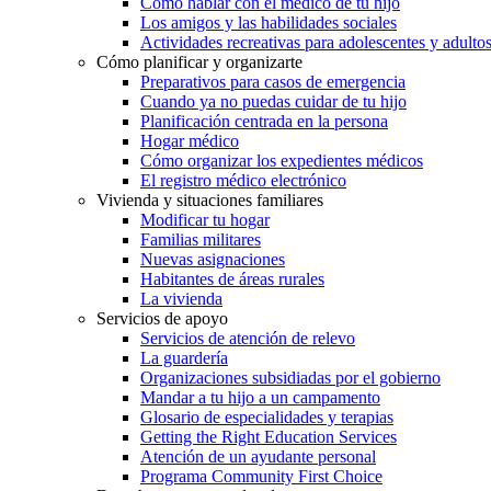
Cómo hablar con el médico de tu hijo
Los amigos y las habilidades sociales
Actividades recreativas para adolescentes y adulto
Cómo planificar y organizarte
Preparativos para casos de emergencia
Cuando ya no puedas cuidar de tu hijo
Planificación centrada en la persona
Hogar médico
Cómo organizar los expedientes médicos
El registro médico electrónico
Vivienda y situaciones familiares
Modificar tu hogar
Familias militares
Nuevas asignaciones
Habitantes de áreas rurales
La vivienda
Servicios de apoyo
Servicios de atención de relevo
La guardería
Organizaciones subsidiadas por el gobierno
Mandar a tu hijo a un campamento
Glosario de especialidades y terapias
Getting the Right Education Services
Atención de un ayudante personal
Programa Community First Choice