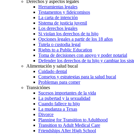
Derechos y aspectos legales
Herramientas legales
Testamentos y fideicomisos
La carta de intención
Sistema de justicia juvenil
Los derechos legales
Si violan los derechos de tu hijo
Opciones legales a partir de los 18 años
Tutela o custodia legal
Rights to a Public Education
Toma de decisiones con apoyo y poder notarial
Defender los derechos de tu hijo y cambiar los sis
Alimentación y salud bucal
Cuidado dental
Consejos y estrategias para la salud bucal
Problemas para comer
Transiciónes
Sucesos importantes de la vida
La pubertad y la sexualidad
Cuando fallece tu hijo
La mudanza a Texas
Divorce
Planning for Transition to Adulthood
Transition to Adult Medical Care
Friendships After High School