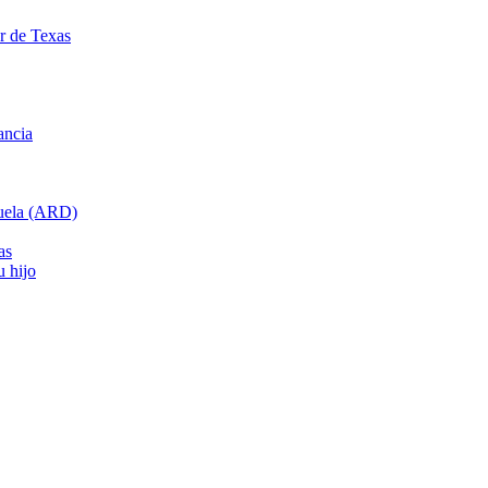
ar de Texas
ancia
cuela (ARD)
as
u hijo