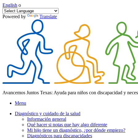
English
o
Powered by
Translate
Avancemos Juntos Texas: Ayuda para niños con discapacidad y neces
Menu
Diagnóstico y cuidado de la salud
Información general
Qué hacer si notas que hay algo diferente
Mi hijo tiene un diagnóstico, ¿por dónde empiezo?
Diagnósticos para discapacidades