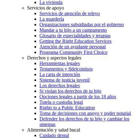
La vivienda
Servicios de apoyo
Servicios de atención de relevo
La guardería
Organizaciones subsidiadas por el gobierno
Mandar a tu hijo a un campamento
Glosario de especialidades y terapias
Getting the Right Education Services
Atención de un ayudante personal
Programa Community First Choice
Derechos y aspectos legales
Herramientas legales
Testamentos y fideicomisos
La carta de intención
Sistema de justicia juvenil
Los derechos legales
Si violan los derechos de tu hijo
Opciones legales a partir de los 18 años
Tutela o custodia legal
Rights to a Public Education
Toma de decisiones con apoyo y poder notarial
Defender los derechos de tu hijo y cambiar los
sistemas
Alimentación y salud bucal
Cuidado dental