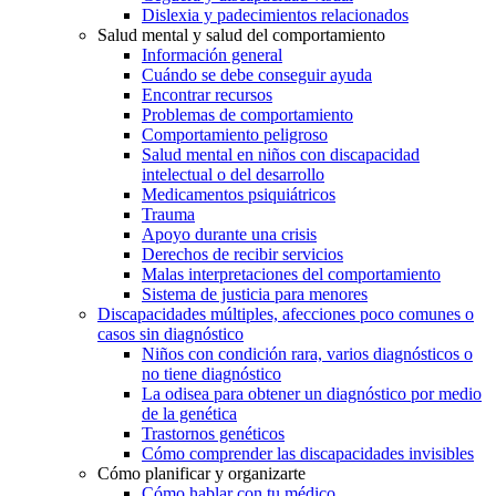
Dislexia y padecimientos relacionados
Salud mental y salud del comportamiento
Información general
Cuándo se debe conseguir ayuda
Encontrar recursos
Problemas de comportamiento
Comportamiento peligroso
Salud mental en niños con discapacidad
intelectual o del desarrollo
Medicamentos psiquiátricos
Trauma
Apoyo durante una crisis
Derechos de recibir servicios
Malas interpretaciones del comportamiento
Sistema de justicia para menores
Discapacidades múltiples, afecciones poco comunes o
casos sin diagnóstico
Niños con condición rara, varios diagnósticos o
no tiene diagnóstico
La odisea para obtener un diagnóstico por medio
de la genética
Trastornos genéticos
Cómo comprender las discapacidades invisibles
Cómo planificar y organizarte
Cómo hablar con tu médico