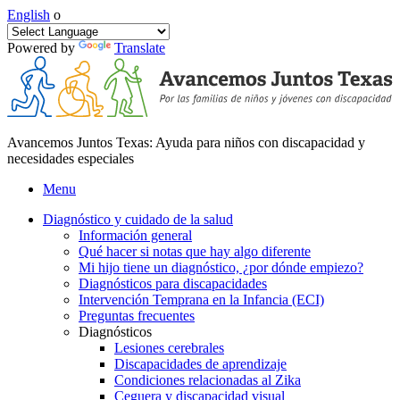
English
o
Powered by
Translate
Avancemos Juntos Texas: Ayuda para niños con discapacidad y
necesidades especiales
Menu
Diagnóstico y cuidado de la salud
Información general
Qué hacer si notas que hay algo diferente
Mi hijo tiene un diagnóstico, ¿por dónde empiezo?
Diagnósticos para discapacidades
Intervención Temprana en la Infancia (ECI)
Preguntas frecuentes
Diagnósticos
Lesiones cerebrales
Discapacidades de aprendizaje
Condiciones relacionadas al Zika
Ceguera y discapacidad visual