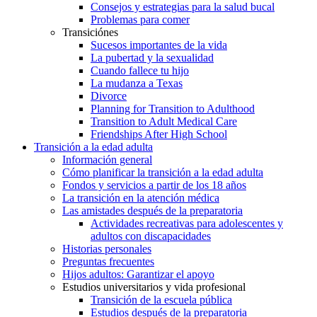
Consejos y estrategias para la salud bucal
Problemas para comer
Transiciónes
Sucesos importantes de la vida
La pubertad y la sexualidad
Cuando fallece tu hijo
La mudanza a Texas
Divorce
Planning for Transition to Adulthood
Transition to Adult Medical Care
Friendships After High School
Transición a la edad adulta
Información general
Cómo planificar la transición a la edad adulta
Fondos y servicios a partir de los 18 años
La transición en la atención médica
Las amistades después de la preparatoria
Actividades recreativas para adolescentes y
adultos con discapacidades
Historias personales
Preguntas frecuentes
Hijos adultos: Garantizar el apoyo
Estudios universitarios y vida profesional
Transición de la escuela pública
Estudios después de la preparatoria