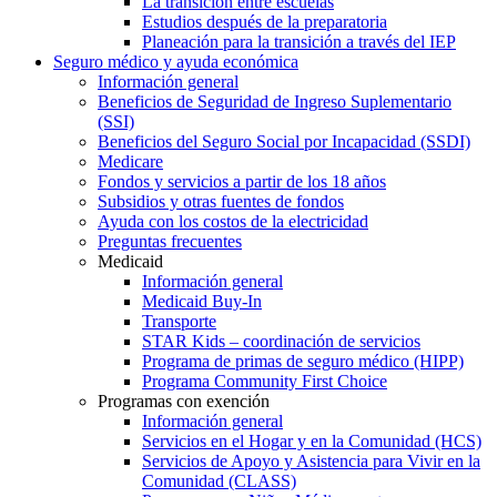
La transición entre escuelas
Estudios después de la preparatoria
Planeación para la transición a través del IEP
Seguro médico y ayuda económica
Información general
Beneficios de Seguridad de Ingreso Suplementario
(SSI)
Beneficios del Seguro Social por Incapacidad (SSDI)
Medicare
Fondos y servicios a partir de los 18 años
Subsidios y otras fuentes de fondos
Ayuda con los costos de la electricidad
Preguntas frecuentes
Medicaid
Información general
Medicaid Buy-In
Transporte
STAR Kids – coordinación de servicios
Programa de primas de seguro médico (HIPP)
Programa Community First Choice
Programas con exención
Información general
Servicios en el Hogar y en la Comunidad (HCS)
Servicios de Apoyo y Asistencia para Vivir en la
Comunidad (CLASS)