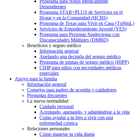
Programa para Niños Médicamente
Dependientes
Programa STAR+PLUS de Servicios en el
Hogar y en la Comunidad (HCBS)
Programa de Texas para Vivir en Casa (TxHmL)
Servicios de Empoderamiento Juvenil (YES)
Programa para Personas Sordociegas con
Discapacidades Múltiples (DMBD)
Beneficios y seguro médico
Información general
Apelando una decisión del seguro médico
Programa de primas de seguro médico (HIPP)
CHIP para niños con necesidades médicas
especiales
Apoyo para la familia
Información general
Consejos para padres de acogida y cuidadores
Preguntas frecuentes
La nueva normalidad
Cuidado personal
Aceptando, apenando, y adaptándose a la vida
Como ayudar a tu hijo a vivir con una
enfermedad crónica
Relaciones personales
Cómo manejar tu vida diaria