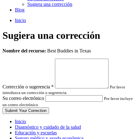
Sugiera una corrección
Blog
Inicio
Sugiera una corrección
Leave
Nombre del recurso:
Best Buddies in Texas
this
field
blank
Corrección o sugerencia
*
Por favor
introduzca un corrección o sugerencia.
Su correo electrónico
Por favor incluye
un correo electrónico
Inicio
Diagnóstico y cuidado de la salud
Educación y escuelas
Seguro médico y ayuda económica