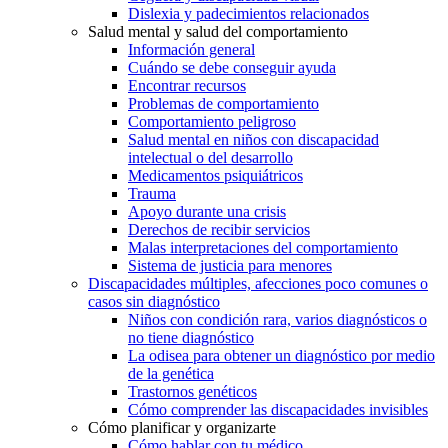
Dislexia y padecimientos relacionados
Salud mental y salud del comportamiento
Información general
Cuándo se debe conseguir ayuda
Encontrar recursos
Problemas de comportamiento
Comportamiento peligroso
Salud mental en niños con discapacidad
intelectual o del desarrollo
Medicamentos psiquiátricos
Trauma
Apoyo durante una crisis
Derechos de recibir servicios
Malas interpretaciones del comportamiento
Sistema de justicia para menores
Discapacidades múltiples, afecciones poco comunes o
casos sin diagnóstico
Niños con condición rara, varios diagnósticos o
no tiene diagnóstico
La odisea para obtener un diagnóstico por medio
de la genética
Trastornos genéticos
Cómo comprender las discapacidades invisibles
Cómo planificar y organizarte
Cómo hablar con tu médico