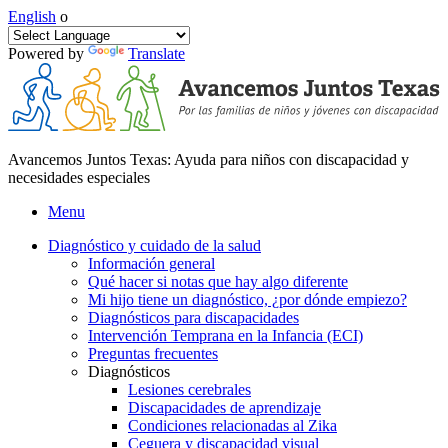
English
o
Powered by
Translate
Avancemos Juntos Texas: Ayuda para niños con discapacidad y
necesidades especiales
Menu
Diagnóstico y cuidado de la salud
Información general
Qué hacer si notas que hay algo diferente
Mi hijo tiene un diagnóstico, ¿por dónde empiezo?
Diagnósticos para discapacidades
Intervención Temprana en la Infancia (ECI)
Preguntas frecuentes
Diagnósticos
Lesiones cerebrales
Discapacidades de aprendizaje
Condiciones relacionadas al Zika
Ceguera y discapacidad visual