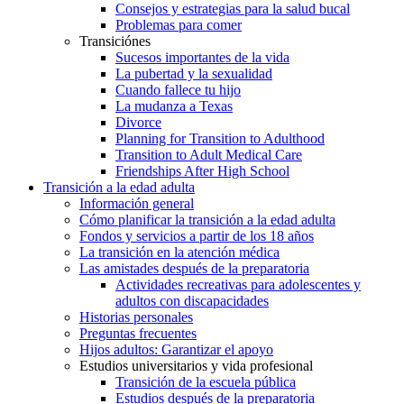
Consejos y estrategias para la salud bucal
Problemas para comer
Transiciónes
Sucesos importantes de la vida
La pubertad y la sexualidad
Cuando fallece tu hijo
La mudanza a Texas
Divorce
Planning for Transition to Adulthood
Transition to Adult Medical Care
Friendships After High School
Transición a la edad adulta
Información general
Cómo planificar la transición a la edad adulta
Fondos y servicios a partir de los 18 años
La transición en la atención médica
Las amistades después de la preparatoria
Actividades recreativas para adolescentes y
adultos con discapacidades
Historias personales
Preguntas frecuentes
Hijos adultos: Garantizar el apoyo
Estudios universitarios y vida profesional
Transición de la escuela pública
Estudios después de la preparatoria