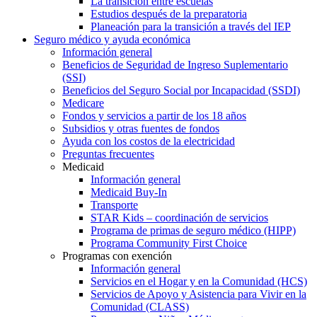
La transición entre escuelas
Estudios después de la preparatoria
Planeación para la transición a través del IEP
Seguro médico y ayuda económica
Información general
Beneficios de Seguridad de Ingreso Suplementario
(SSI)
Beneficios del Seguro Social por Incapacidad (SSDI)
Medicare
Fondos y servicios a partir de los 18 años
Subsidios y otras fuentes de fondos
Ayuda con los costos de la electricidad
Preguntas frecuentes
Medicaid
Información general
Medicaid Buy-In
Transporte
STAR Kids – coordinación de servicios
Programa de primas de seguro médico (HIPP)
Programa Community First Choice
Programas con exención
Información general
Servicios en el Hogar y en la Comunidad (HCS)
Servicios de Apoyo y Asistencia para Vivir en la
Comunidad (CLASS)