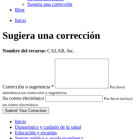
Sugiera una corrección
Blog
Inicio
Sugiera una corrección
Leave
Nombre del recurso:
CALAB, Inc.
this
field
blank
Corrección o sugerencia
*
Por favor
introduzca un corrección o sugerencia.
Su correo electrónico
Por favor incluye
un correo electrónico
Inicio
Diagnóstico y cuidado de la salud
Educación y escuelas
Seguro médico y ayuda económica