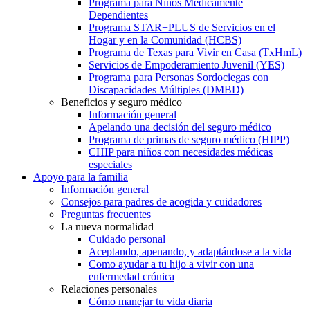
Programa para Niños Médicamente
Dependientes
Programa STAR+PLUS de Servicios en el
Hogar y en la Comunidad (HCBS)
Programa de Texas para Vivir en Casa (TxHmL)
Servicios de Empoderamiento Juvenil (YES)
Programa para Personas Sordociegas con
Discapacidades Múltiples (DMBD)
Beneficios y seguro médico
Información general
Apelando una decisión del seguro médico
Programa de primas de seguro médico (HIPP)
CHIP para niños con necesidades médicas
especiales
Apoyo para la familia
Información general
Consejos para padres de acogida y cuidadores
Preguntas frecuentes
La nueva normalidad
Cuidado personal
Aceptando, apenando, y adaptándose a la vida
Como ayudar a tu hijo a vivir con una
enfermedad crónica
Relaciones personales
Cómo manejar tu vida diaria