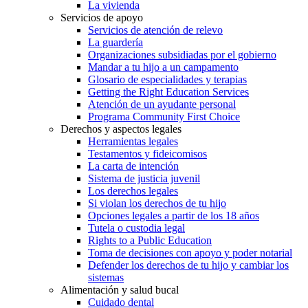
La vivienda
Servicios de apoyo
Servicios de atención de relevo
La guardería
Organizaciones subsidiadas por el gobierno
Mandar a tu hijo a un campamento
Glosario de especialidades y terapias
Getting the Right Education Services
Atención de un ayudante personal
Programa Community First Choice
Derechos y aspectos legales
Herramientas legales
Testamentos y fideicomisos
La carta de intención
Sistema de justicia juvenil
Los derechos legales
Si violan los derechos de tu hijo
Opciones legales a partir de los 18 años
Tutela o custodia legal
Rights to a Public Education
Toma de decisiones con apoyo y poder notarial
Defender los derechos de tu hijo y cambiar los
sistemas
Alimentación y salud bucal
Cuidado dental