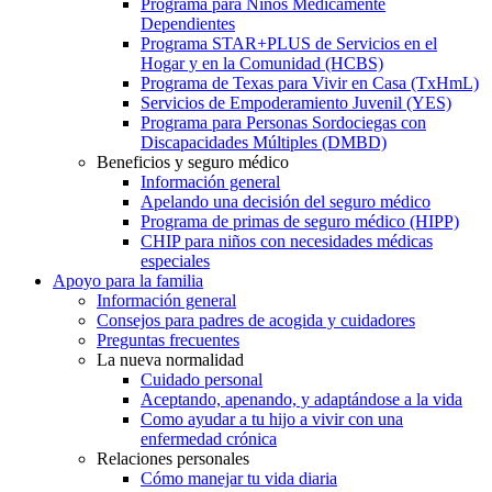
Programa para Niños Médicamente
Dependientes
Programa STAR+PLUS de Servicios en el
Hogar y en la Comunidad (HCBS)
Programa de Texas para Vivir en Casa (TxHmL)
Servicios de Empoderamiento Juvenil (YES)
Programa para Personas Sordociegas con
Discapacidades Múltiples (DMBD)
Beneficios y seguro médico
Información general
Apelando una decisión del seguro médico
Programa de primas de seguro médico (HIPP)
CHIP para niños con necesidades médicas
especiales
Apoyo para la familia
Información general
Consejos para padres de acogida y cuidadores
Preguntas frecuentes
La nueva normalidad
Cuidado personal
Aceptando, apenando, y adaptándose a la vida
Como ayudar a tu hijo a vivir con una
enfermedad crónica
Relaciones personales
Cómo manejar tu vida diaria