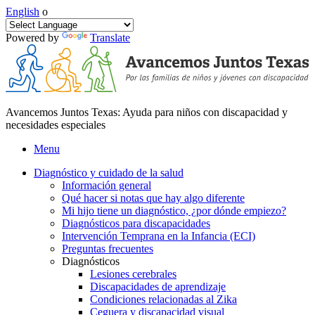
English
o
Powered by
Translate
Avancemos Juntos Texas: Ayuda para niños con discapacidad y
necesidades especiales
Menu
Diagnóstico y cuidado de la salud
Información general
Qué hacer si notas que hay algo diferente
Mi hijo tiene un diagnóstico, ¿por dónde empiezo?
Diagnósticos para discapacidades
Intervención Temprana en la Infancia (ECI)
Preguntas frecuentes
Diagnósticos
Lesiones cerebrales
Discapacidades de aprendizaje
Condiciones relacionadas al Zika
Ceguera y discapacidad visual