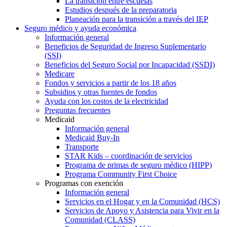
La transición entre escuelas
Estudios después de la preparatoria
Planeación para la transición a través del IEP
Seguro médico y ayuda económica
Información general
Beneficios de Seguridad de Ingreso Suplementario
(SSI)
Beneficios del Seguro Social por Incapacidad (SSDI)
Medicare
Fondos y servicios a partir de los 18 años
Subsidios y otras fuentes de fondos
Ayuda con los costos de la electricidad
Preguntas frecuentes
Medicaid
Información general
Medicaid Buy-In
Transporte
STAR Kids – coordinación de servicios
Programa de primas de seguro médico (HIPP)
Programa Community First Choice
Programas con exención
Información general
Servicios en el Hogar y en la Comunidad (HCS)
Servicios de Apoyo y Asistencia para Vivir en la
Comunidad (CLASS)