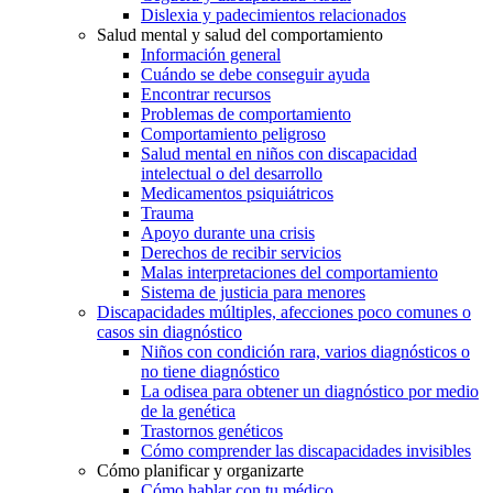
Dislexia y padecimientos relacionados
Salud mental y salud del comportamiento
Información general
Cuándo se debe conseguir ayuda
Encontrar recursos
Problemas de comportamiento
Comportamiento peligroso
Salud mental en niños con discapacidad
intelectual o del desarrollo
Medicamentos psiquiátricos
Trauma
Apoyo durante una crisis
Derechos de recibir servicios
Malas interpretaciones del comportamiento
Sistema de justicia para menores
Discapacidades múltiples, afecciones poco comunes o
casos sin diagnóstico
Niños con condición rara, varios diagnósticos o
no tiene diagnóstico
La odisea para obtener un diagnóstico por medio
de la genética
Trastornos genéticos
Cómo comprender las discapacidades invisibles
Cómo planificar y organizarte
Cómo hablar con tu médico