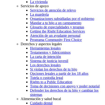
La vivienda
Servicios de apoyo
Servicios de atención de relevo
La guardería
Organizaciones subsidiadas por el gobierno
Mandar a tu hijo a un campamento
Glosario de especialidades y terapias
Getting the Right Education Services
Atención de un ayudante personal
Programa Community First Choice
Derechos y aspectos legales
Herramientas legales
Testamentos y fideicomisos
La carta de intención
Sistema de justicia juvenil
Los derechos legales
Si violan los derechos de tu hijo
Opciones legales a partir de los 18 años
Tutela o custodia legal
Rights to a Public Education
Toma de decisiones con apoyo y poder notarial
Defender los derechos de tu hijo y cambiar los
sistemas
Alimentación y salud bucal
Cuidado dental