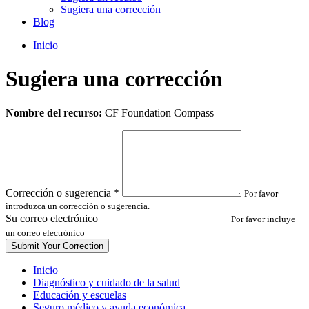
Sugiera una corrección
Blog
Inicio
Sugiera una corrección
Leave
Nombre del recurso:
CF Foundation Compass
this
field
blank
Corrección o sugerencia
*
Por favor
introduzca un corrección o sugerencia.
Su correo electrónico
Por favor incluye
un correo electrónico
Inicio
Diagnóstico y cuidado de la salud
Educación y escuelas
Seguro médico y ayuda económica