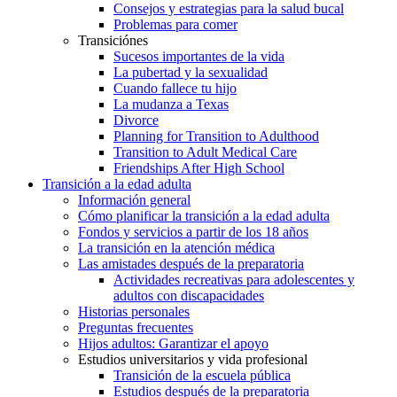
Consejos y estrategias para la salud bucal
Problemas para comer
Transiciónes
Sucesos importantes de la vida
La pubertad y la sexualidad
Cuando fallece tu hijo
La mudanza a Texas
Divorce
Planning for Transition to Adulthood
Transition to Adult Medical Care
Friendships After High School
Transición a la edad adulta
Información general
Cómo planificar la transición a la edad adulta
Fondos y servicios a partir de los 18 años
La transición en la atención médica
Las amistades después de la preparatoria
Actividades recreativas para adolescentes y
adultos con discapacidades
Historias personales
Preguntas frecuentes
Hijos adultos: Garantizar el apoyo
Estudios universitarios y vida profesional
Transición de la escuela pública
Estudios después de la preparatoria