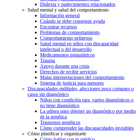
Dislexia y padecimientos relacionados
Salud mental y salud del comportamiento
Información general
Cuándo se debe conseguir ayuda
Encontrar recursos
Problemas de comportamiento
Comportamiento peligroso
Salud mental en niños con discapacidad
intelectual o del desarrollo
Medicamentos psiquiátricos
Trauma
Apoyo durante una crisis
Derechos de recibir servicios
Malas interpretaciones del comportamiento
Sistema de justicia para menores
Discapacidades múltiples, afecciones poco comunes o
casos sin diagnóstico
Niños con condición rara, varios diagnósticos o
no tiene diagnóstico
La odisea para obtener un diagnóstico por medio
de la genética
Trastornos genéticos
Cómo comprender las discapacidades invisibles
Cómo planificar y organizarte
Cómo hablar con tu médico