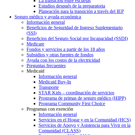
La transición entre escuelas
Estudios después de la preparatoria
Planeación para la transición a través del IEP
Seguro médico y ayuda económica
Información general
Beneficios de Seguridad de Ingreso Suplementario
(SSI)
Beneficios del Seguro Social por Incapacidad (SSDI)
Medicare
Fondos y servicios a partir de los 18 años
Subsidios y otras fuentes de fondos
Ayuda con los costos de la electricidad
Preguntas frecuentes
Medicaid
Información general
Medicaid Buy-In
Transporte
STAR Kids – coordinación de servicios
Programa de primas de seguro médico (HIPP)
Programa Community First Choice
Programas con exención
Información general
Servicios en el Hogar y en la Comunidad (HCS)
Servicios de Apoyo y Asistencia para Vivir en la
Comunidad (CLASS)