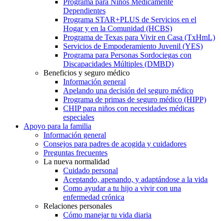
Programa para Niños Médicamente
Dependientes
Programa STAR+PLUS de Servicios en el
Hogar y en la Comunidad (HCBS)
Programa de Texas para Vivir en Casa (TxHmL)
Servicios de Empoderamiento Juvenil (YES)
Programa para Personas Sordociegas con
Discapacidades Múltiples (DMBD)
Beneficios y seguro médico
Información general
Apelando una decisión del seguro médico
Programa de primas de seguro médico (HIPP)
CHIP para niños con necesidades médicas
especiales
Apoyo para la familia
Información general
Consejos para padres de acogida y cuidadores
Preguntas frecuentes
La nueva normalidad
Cuidado personal
Aceptando, apenando, y adaptándose a la vida
Como ayudar a tu hijo a vivir con una
enfermedad crónica
Relaciones personales
Cómo manejar tu vida diaria