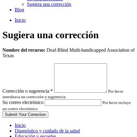
Sugiera una corrección
Blog
Inicio
Sugiera una corrección
Leave
Nombre del recurso:
Deaf-Blind Multi-handicapped Association of
this
Texas
field
blank
Corrección o sugerencia
*
Por favor
introduzca un corrección o sugerencia.
Su correo electrónico
Por favor incluye
un correo electrónico
Inicio
Diagnóstico y cuidado de la salud
Educación y escuelas