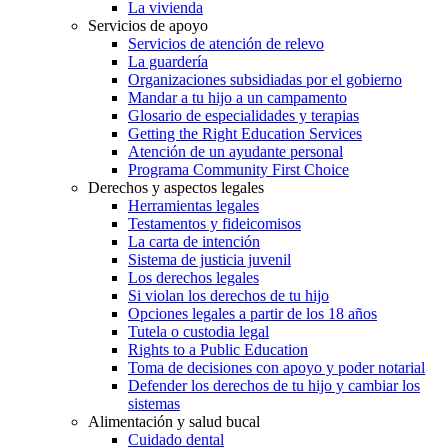
La vivienda
Servicios de apoyo
Servicios de atención de relevo
La guardería
Organizaciones subsidiadas por el gobierno
Mandar a tu hijo a un campamento
Glosario de especialidades y terapias
Getting the Right Education Services
Atención de un ayudante personal
Programa Community First Choice
Derechos y aspectos legales
Herramientas legales
Testamentos y fideicomisos
La carta de intención
Sistema de justicia juvenil
Los derechos legales
Si violan los derechos de tu hijo
Opciones legales a partir de los 18 años
Tutela o custodia legal
Rights to a Public Education
Toma de decisiones con apoyo y poder notarial
Defender los derechos de tu hijo y cambiar los
sistemas
Alimentación y salud bucal
Cuidado dental