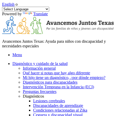
English
o
Powered by
Translate
Avancemos Juntos Texas: Ayuda para niños con discapacidad y
necesidades especiales
Menu
Diagnóstico y cuidado de la salud
Información general
Qué hacer si notas que hay algo diferente
Mi hijo tiene un diagnóstico, ¿por dónde empiezo?
Diagnósticos para discapacidades
Intervención Temprana en la Infancia (ECI)
Preguntas frecuentes
Diagnósticos
Lesiones cerebrales
Discapacidades de aprendizaje
Condiciones relacionadas al Zika
Ceguera y discapacidad visual