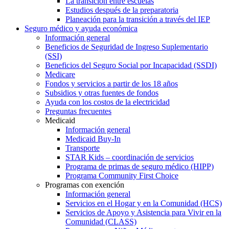
La transición entre escuelas
Estudios después de la preparatoria
Planeación para la transición a través del IEP
Seguro médico y ayuda económica
Información general
Beneficios de Seguridad de Ingreso Suplementario
(SSI)
Beneficios del Seguro Social por Incapacidad (SSDI)
Medicare
Fondos y servicios a partir de los 18 años
Subsidios y otras fuentes de fondos
Ayuda con los costos de la electricidad
Preguntas frecuentes
Medicaid
Información general
Medicaid Buy-In
Transporte
STAR Kids – coordinación de servicios
Programa de primas de seguro médico (HIPP)
Programa Community First Choice
Programas con exención
Información general
Servicios en el Hogar y en la Comunidad (HCS)
Servicios de Apoyo y Asistencia para Vivir en la
Comunidad (CLASS)