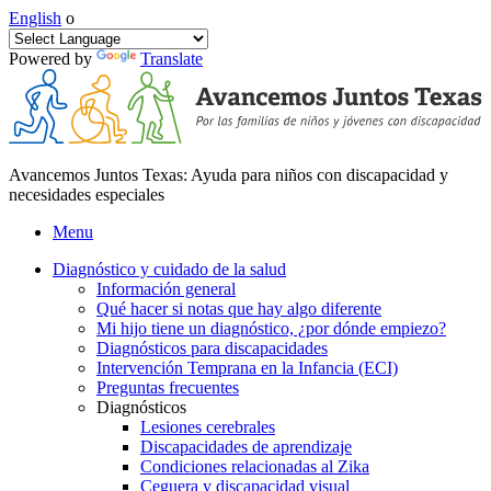
English
o
Powered by
Translate
Avancemos Juntos Texas: Ayuda para niños con discapacidad y
necesidades especiales
Menu
Diagnóstico y cuidado de la salud
Información general
Qué hacer si notas que hay algo diferente
Mi hijo tiene un diagnóstico, ¿por dónde empiezo?
Diagnósticos para discapacidades
Intervención Temprana en la Infancia (ECI)
Preguntas frecuentes
Diagnósticos
Lesiones cerebrales
Discapacidades de aprendizaje
Condiciones relacionadas al Zika
Ceguera y discapacidad visual