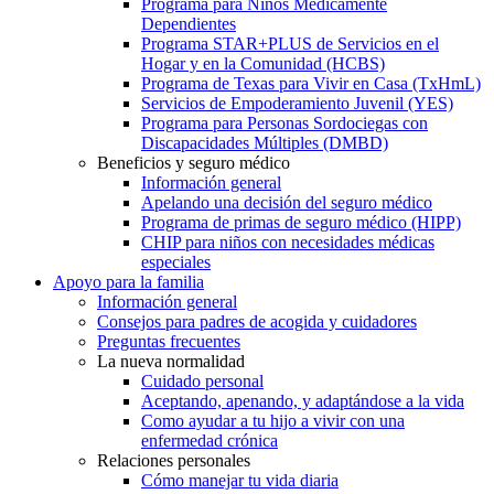
Programa para Niños Médicamente
Dependientes
Programa STAR+PLUS de Servicios en el
Hogar y en la Comunidad (HCBS)
Programa de Texas para Vivir en Casa (TxHmL)
Servicios de Empoderamiento Juvenil (YES)
Programa para Personas Sordociegas con
Discapacidades Múltiples (DMBD)
Beneficios y seguro médico
Información general
Apelando una decisión del seguro médico
Programa de primas de seguro médico (HIPP)
CHIP para niños con necesidades médicas
especiales
Apoyo para la familia
Información general
Consejos para padres de acogida y cuidadores
Preguntas frecuentes
La nueva normalidad
Cuidado personal
Aceptando, apenando, y adaptándose a la vida
Como ayudar a tu hijo a vivir con una
enfermedad crónica
Relaciones personales
Cómo manejar tu vida diaria