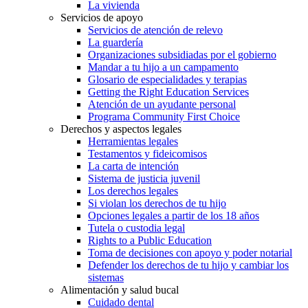
La vivienda
Servicios de apoyo
Servicios de atención de relevo
La guardería
Organizaciones subsidiadas por el gobierno
Mandar a tu hijo a un campamento
Glosario de especialidades y terapias
Getting the Right Education Services
Atención de un ayudante personal
Programa Community First Choice
Derechos y aspectos legales
Herramientas legales
Testamentos y fideicomisos
La carta de intención
Sistema de justicia juvenil
Los derechos legales
Si violan los derechos de tu hijo
Opciones legales a partir de los 18 años
Tutela o custodia legal
Rights to a Public Education
Toma de decisiones con apoyo y poder notarial
Defender los derechos de tu hijo y cambiar los
sistemas
Alimentación y salud bucal
Cuidado dental