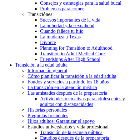
Consejos y estrategias para la salud bucal
Problemas para comer
Transiciónes
Sucesos importantes de la vida
La pubertad y la sexualidad
Cuando fallece tu hijo
La mudanza a Texas
Divorce
Planning for Transition to Adulthood
Transition to Adult Medical Care
Friendships After High School
Transición a la edad adulta
Información general
Cómo planificar la transición a la edad adulta
Fondos y servicios a partir de los 18 años
La transición en la atención médica
Las amistades después de la preparatoria
Actividades recreativas para adolescentes y
adultos con discapacidades
Historias personales
Preguntas frecuentes
Hijos adultos: Garantizar el apoyo
Estudios universitarios y vida profesional
Transición de la escuela pública
Estudios después de la preparatoria