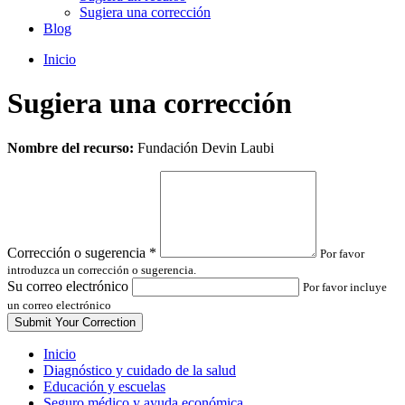
Sugiera una corrección
Blog
Inicio
Sugiera una corrección
Leave
Nombre del recurso:
Fundación Devin Laubi
this
field
blank
Corrección o sugerencia
*
Por favor
introduzca un corrección o sugerencia.
Su correo electrónico
Por favor incluye
un correo electrónico
Inicio
Diagnóstico y cuidado de la salud
Educación y escuelas
Seguro médico y ayuda económica