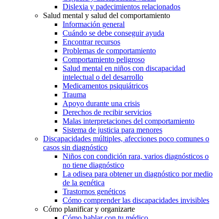
Dislexia y padecimientos relacionados
Salud mental y salud del comportamiento
Información general
Cuándo se debe conseguir ayuda
Encontrar recursos
Problemas de comportamiento
Comportamiento peligroso
Salud mental en niños con discapacidad
intelectual o del desarrollo
Medicamentos psiquiátricos
Trauma
Apoyo durante una crisis
Derechos de recibir servicios
Malas interpretaciones del comportamiento
Sistema de justicia para menores
Discapacidades múltiples, afecciones poco comunes o
casos sin diagnóstico
Niños con condición rara, varios diagnósticos o
no tiene diagnóstico
La odisea para obtener un diagnóstico por medio
de la genética
Trastornos genéticos
Cómo comprender las discapacidades invisibles
Cómo planificar y organizarte
Cómo hablar con tu médico