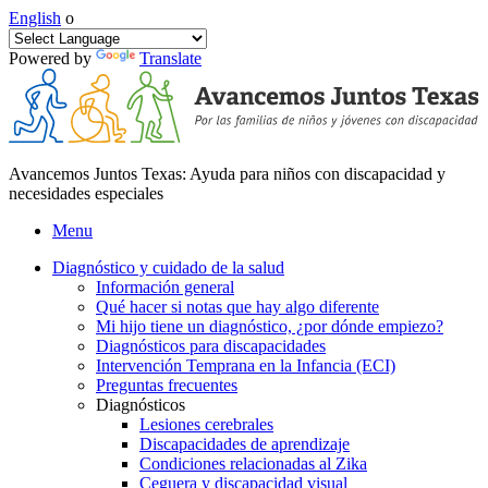
English
o
Powered by
Translate
Avancemos Juntos Texas: Ayuda para niños con discapacidad y
necesidades especiales
Menu
Diagnóstico y cuidado de la salud
Información general
Qué hacer si notas que hay algo diferente
Mi hijo tiene un diagnóstico, ¿por dónde empiezo?
Diagnósticos para discapacidades
Intervención Temprana en la Infancia (ECI)
Preguntas frecuentes
Diagnósticos
Lesiones cerebrales
Discapacidades de aprendizaje
Condiciones relacionadas al Zika
Ceguera y discapacidad visual