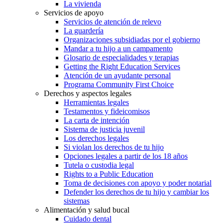
La vivienda
Servicios de apoyo
Servicios de atención de relevo
La guardería
Organizaciones subsidiadas por el gobierno
Mandar a tu hijo a un campamento
Glosario de especialidades y terapias
Getting the Right Education Services
Atención de un ayudante personal
Programa Community First Choice
Derechos y aspectos legales
Herramientas legales
Testamentos y fideicomisos
La carta de intención
Sistema de justicia juvenil
Los derechos legales
Si violan los derechos de tu hijo
Opciones legales a partir de los 18 años
Tutela o custodia legal
Rights to a Public Education
Toma de decisiones con apoyo y poder notarial
Defender los derechos de tu hijo y cambiar los
sistemas
Alimentación y salud bucal
Cuidado dental