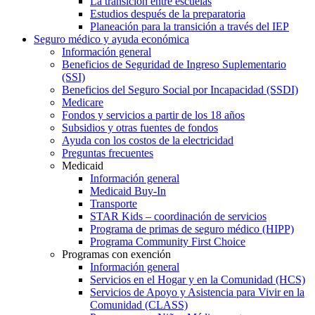
La transición entre escuelas
Estudios después de la preparatoria
Planeación para la transición a través del IEP
Seguro médico y ayuda económica
Información general
Beneficios de Seguridad de Ingreso Suplementario
(SSI)
Beneficios del Seguro Social por Incapacidad (SSDI)
Medicare
Fondos y servicios a partir de los 18 años
Subsidios y otras fuentes de fondos
Ayuda con los costos de la electricidad
Preguntas frecuentes
Medicaid
Información general
Medicaid Buy-In
Transporte
STAR Kids – coordinación de servicios
Programa de primas de seguro médico (HIPP)
Programa Community First Choice
Programas con exención
Información general
Servicios en el Hogar y en la Comunidad (HCS)
Servicios de Apoyo y Asistencia para Vivir en la
Comunidad (CLASS)