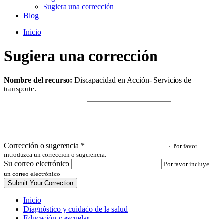
Sugiera una corrección
Blog
Inicio
Sugiera una corrección
Leave
Nombre del recurso:
Discapacidad en Acción- Servicios de
this
transporte.
field
blank
Corrección o sugerencia
*
Por favor
introduzca un corrección o sugerencia.
Su correo electrónico
Por favor incluye
un correo electrónico
Inicio
Diagnóstico y cuidado de la salud
Educación y escuelas