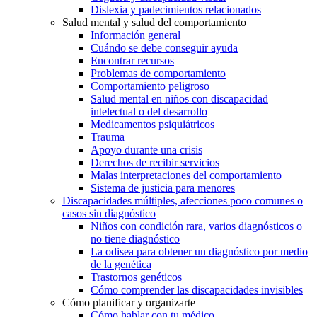
Dislexia y padecimientos relacionados
Salud mental y salud del comportamiento
Información general
Cuándo se debe conseguir ayuda
Encontrar recursos
Problemas de comportamiento
Comportamiento peligroso
Salud mental en niños con discapacidad
intelectual o del desarrollo
Medicamentos psiquiátricos
Trauma
Apoyo durante una crisis
Derechos de recibir servicios
Malas interpretaciones del comportamiento
Sistema de justicia para menores
Discapacidades múltiples, afecciones poco comunes o
casos sin diagnóstico
Niños con condición rara, varios diagnósticos o
no tiene diagnóstico
La odisea para obtener un diagnóstico por medio
de la genética
Trastornos genéticos
Cómo comprender las discapacidades invisibles
Cómo planificar y organizarte
Cómo hablar con tu médico