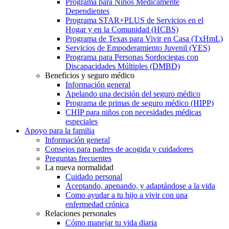
Programa para Niños Médicamente
Dependientes
Programa STAR+PLUS de Servicios en el
Hogar y en la Comunidad (HCBS)
Programa de Texas para Vivir en Casa (TxHmL)
Servicios de Empoderamiento Juvenil (YES)
Programa para Personas Sordociegas con
Discapacidades Múltiples (DMBD)
Beneficios y seguro médico
Información general
Apelando una decisión del seguro médico
Programa de primas de seguro médico (HIPP)
CHIP para niños con necesidades médicas
especiales
Apoyo para la familia
Información general
Consejos para padres de acogida y cuidadores
Preguntas frecuentes
La nueva normalidad
Cuidado personal
Aceptando, apenando, y adaptándose a la vida
Como ayudar a tu hijo a vivir con una
enfermedad crónica
Relaciones personales
Cómo manejar tu vida diaria