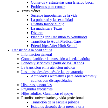
Consejos y estrategias para la salud bucal
Problemas para comer
Transiciónes
Sucesos importantes de la vida
La pubertad y la sexualidad
Cuando fallece tu hijo
La mudanza a Texas
Divorce
Planning for Transition to Adulthood
Transition to Adult Medical Care
Friendships After High School
Transición a la edad adulta
Información general
Cómo planificar la transición a la edad adulta
Fondos y servicios a partir de los 18 años
La transición en la atención médica
Las amistades después de la preparatoria
Actividades recreativas para adolescentes y
adultos con discapacidades
Historias personales
Preguntas frecuentes
Hijos adultos: Garantizar el apoyo
Estudios universitarios y vida profesional
Transición de la escuela pública
Estudios después de la preparatoria