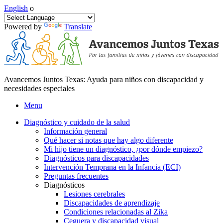
English
o
Powered by
Translate
Avancemos Juntos Texas: Ayuda para niños con discapacidad y
necesidades especiales
Menu
Diagnóstico y cuidado de la salud
Información general
Qué hacer si notas que hay algo diferente
Mi hijo tiene un diagnóstico, ¿por dónde empiezo?
Diagnósticos para discapacidades
Intervención Temprana en la Infancia (ECI)
Preguntas frecuentes
Diagnósticos
Lesiones cerebrales
Discapacidades de aprendizaje
Condiciones relacionadas al Zika
Ceguera y discapacidad visual