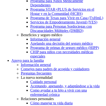
Programa para Niños Médicamente
Dependientes
Programa STAR+PLUS de Servicios en el
Hogar y en la Comunidad (HCBS)
Programa de Texas para Vivir en Casa (TxHmL)
Servicios de Empoderamiento Juvenil (YES)
Programa para Personas Sordociegas con
Discapacidades Múltiples (DMBD)
Beneficios y seguro médico
Información general
Apelando una decisión del seguro médico
Programa de primas de seguro médico (HIPP)
CHIP para niños con necesidades médicas
especiales
Apoyo para la familia
Información general
Consejos para padres de acogida y cuidadores
Preguntas frecuentes
La nueva normalidad
Cuidado personal
Aceptando, apenando, y adaptándose a la vida
Como ayudar a tu hijo a vivir con una
enfermedad crónica
Relaciones personales
Cómo manejar tu vida diaria