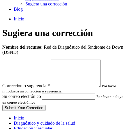
Sugiera una corrección
Blog
Inicio
Sugiera una corrección
Leave
Nombre del recurso:
Red de Diagnóstico del Síndrome de Down
this
(DSND)
field
blank
Corrección o sugerencia
*
Por favor
introduzca un corrección o sugerencia.
Su correo electrónico
Por favor incluye
un correo electrónico
Inicio
Diagnóstico y cuidado de la salud
Educación y escuelas