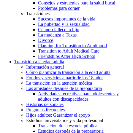
Consejos y estrategias para la salud bucal
Problemas para comer
Transiciónes
Sucesos importantes de la vida
La pubertad y la sexualidad
Cuando fallece tu hijo
La mudanza a Texas
Divorce
Planning for Transition to Adulthood
Transition to Adult Medical Care
Friendships After High School
Transición a la edad adulta
Información general
Cómo planificar la transición a la edad adulta
Fondos y servicios a partir de los 18 años
La transición en la atención médica
Las amistades después de la preparatoria
Actividades recreativas para adolescentes y
adultos con discapacidades
Historias personales
Preguntas frecuentes
Hijos adultos: Garantizar el apoyo
Estudios universitarios y vida profesional
Transición de la escuela pública
Estudios después de la preparatoria