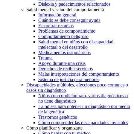
Dislexia y padecimientos relacionados
Salud mental y salud del comportamiento
Información general
Cuándo se debe conseguir ayuda
Encontrar recursos
Problemas de comportamiento
Comportamiento peligroso
Salud mental en niños con discapacidad
intelectual o del desarrollo
Medicamentos psiquiátricos
Trauma
Apoyo durante una crisis
Derechos de recibir servicios
Malas interpretaciones del comportamiento
Sistema de justicia para menores
Discapacidades múltiples, afecciones poco comunes o
casos sin diagnóstico
Niños con condición rara, varios diagnósticos o
no tiene diagnóstico
La odisea para obtener un diagnóstico por medio
de la genética
Trastornos genéticos
Cómo comprender las discapacidades invisibles
Cómo planificar y organizarte
Cómo hablar con tu médico