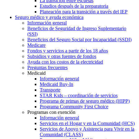
La transición entre escuelas
Estudios después de la preparatoria
Planeación para la transición a través del IEP
Seguro médico y ayuda económica
Información general
Beneficios de Seguridad de Ingreso Suplementario
(SSI)
Beneficios del Seguro Social por Incapacidad (SSDI)
Medicare
Fondos y servicios a partir de los 18 años
Subsidios y otras fuentes de fondos
Ayuda con los costos de la electricidad
Preguntas frecuentes
Medicaid
Información general
Medicaid Buy-In
Transporte
STAR Kids – coordinación de servicios
Programa de primas de seguro médico (HIPP)
Programa Community First Choice
Programas con exención
Información general
Servicios en el Hogar y en la Comunidad (HCS)
Servicios de Apoyo y Asistencia para Vivir en la
Comunidad (CLASS)