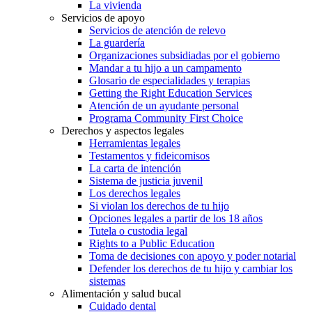
La vivienda
Servicios de apoyo
Servicios de atención de relevo
La guardería
Organizaciones subsidiadas por el gobierno
Mandar a tu hijo a un campamento
Glosario de especialidades y terapias
Getting the Right Education Services
Atención de un ayudante personal
Programa Community First Choice
Derechos y aspectos legales
Herramientas legales
Testamentos y fideicomisos
La carta de intención
Sistema de justicia juvenil
Los derechos legales
Si violan los derechos de tu hijo
Opciones legales a partir de los 18 años
Tutela o custodia legal
Rights to a Public Education
Toma de decisiones con apoyo y poder notarial
Defender los derechos de tu hijo y cambiar los
sistemas
Alimentación y salud bucal
Cuidado dental