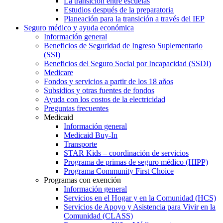
La transición entre escuelas
Estudios después de la preparatoria
Planeación para la transición a través del IEP
Seguro médico y ayuda económica
Información general
Beneficios de Seguridad de Ingreso Suplementario
(SSI)
Beneficios del Seguro Social por Incapacidad (SSDI)
Medicare
Fondos y servicios a partir de los 18 años
Subsidios y otras fuentes de fondos
Ayuda con los costos de la electricidad
Preguntas frecuentes
Medicaid
Información general
Medicaid Buy-In
Transporte
STAR Kids – coordinación de servicios
Programa de primas de seguro médico (HIPP)
Programa Community First Choice
Programas con exención
Información general
Servicios en el Hogar y en la Comunidad (HCS)
Servicios de Apoyo y Asistencia para Vivir en la
Comunidad (CLASS)