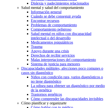
Dislexia y padecimientos relacionados
Salud mental y salud del comportamiento
Información general
Cuándo se debe conseguir ayuda
Encontrar recursos
Problemas de comportamiento
Comportamiento peligroso
Salud mental en niños con discapacidad
intelectual o del desarrollo
Medicamentos psiquiátricos
Trauma
Apoyo durante una crisis
Derechos de recibir servicios
Malas interpretaciones del comportamiento
Sistema de justicia para menores
Discapacidades múltiples, afecciones poco comunes o
casos sin diagnóstico
Niños con condición rara, varios diagnósticos o
no tiene diagnóstico
La odisea para obtener un diagnóstico por medio
de la genética
Trastornos genéticos
Cómo comprender las discapacidades invisibles
Cómo planificar y organizarte
Cómo hablar con tu médico