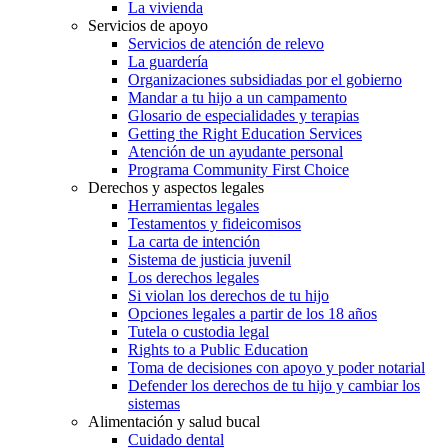
La vivienda
Servicios de apoyo
Servicios de atención de relevo
La guardería
Organizaciones subsidiadas por el gobierno
Mandar a tu hijo a un campamento
Glosario de especialidades y terapias
Getting the Right Education Services
Atención de un ayudante personal
Programa Community First Choice
Derechos y aspectos legales
Herramientas legales
Testamentos y fideicomisos
La carta de intención
Sistema de justicia juvenil
Los derechos legales
Si violan los derechos de tu hijo
Opciones legales a partir de los 18 años
Tutela o custodia legal
Rights to a Public Education
Toma de decisiones con apoyo y poder notarial
Defender los derechos de tu hijo y cambiar los
sistemas
Alimentación y salud bucal
Cuidado dental