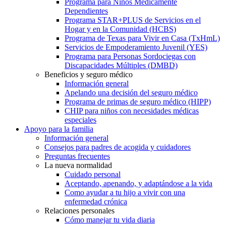
Programa para Niños Médicamente
Dependientes
Programa STAR+PLUS de Servicios en el
Hogar y en la Comunidad (HCBS)
Programa de Texas para Vivir en Casa (TxHmL)
Servicios de Empoderamiento Juvenil (YES)
Programa para Personas Sordociegas con
Discapacidades Múltiples (DMBD)
Beneficios y seguro médico
Información general
Apelando una decisión del seguro médico
Programa de primas de seguro médico (HIPP)
CHIP para niños con necesidades médicas
especiales
Apoyo para la familia
Información general
Consejos para padres de acogida y cuidadores
Preguntas frecuentes
La nueva normalidad
Cuidado personal
Aceptando, apenando, y adaptándose a la vida
Como ayudar a tu hijo a vivir con una
enfermedad crónica
Relaciones personales
Cómo manejar tu vida diaria