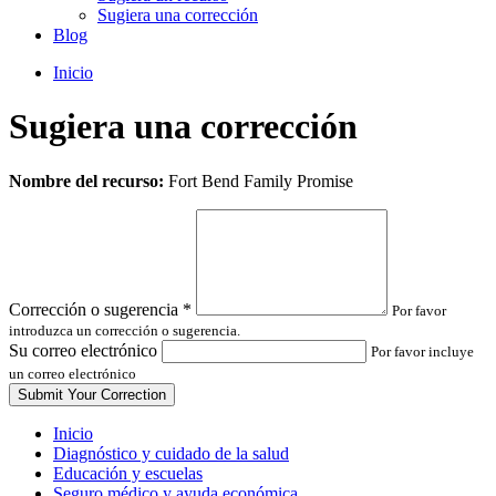
Sugiera una corrección
Blog
Inicio
Sugiera una corrección
Leave
Nombre del recurso:
Fort Bend Family Promise
this
field
blank
Corrección o sugerencia
*
Por favor
introduzca un corrección o sugerencia.
Su correo electrónico
Por favor incluye
un correo electrónico
Inicio
Diagnóstico y cuidado de la salud
Educación y escuelas
Seguro médico y ayuda económica