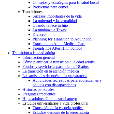
Consejos y estrategias para la salud bucal
Problemas para comer
Transiciónes
Sucesos importantes de la vida
La pubertad y la sexualidad
Cuando fallece tu hijo
La mudanza a Texas
Divorce
Planning for Transition to Adulthood
Transition to Adult Medical Care
Friendships After High School
Transición a la edad adulta
Información general
Cómo planificar la transición a la edad adulta
Fondos y servicios a partir de los 18 años
La transición en la atención médica
Las amistades después de la preparatoria
Actividades recreativas para adolescentes y
adultos con discapacidades
Historias personales
Preguntas frecuentes
Hijos adultos: Garantizar el apoyo
Estudios universitarios y vida profesional
Transición de la escuela pública
Estudios después de la preparatoria