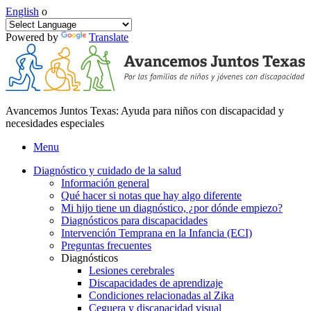
English
o
Powered by
Translate
Avancemos Juntos Texas: Ayuda para niños con discapacidad y
necesidades especiales
Menu
Diagnóstico y cuidado de la salud
Información general
Qué hacer si notas que hay algo diferente
Mi hijo tiene un diagnóstico, ¿por dónde empiezo?
Diagnósticos para discapacidades
Intervención Temprana en la Infancia (ECI)
Preguntas frecuentes
Diagnósticos
Lesiones cerebrales
Discapacidades de aprendizaje
Condiciones relacionadas al Zika
Ceguera y discapacidad visual