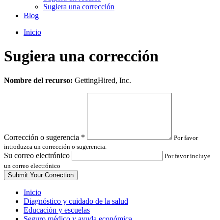
Sugiera una corrección
Blog
Inicio
Sugiera una corrección
Leave
Nombre del recurso:
GettingHired, Inc.
this
field
blank
Corrección o sugerencia
*
Por favor
introduzca un corrección o sugerencia.
Su correo electrónico
Por favor incluye
un correo electrónico
Inicio
Diagnóstico y cuidado de la salud
Educación y escuelas
Seguro médico y ayuda económica