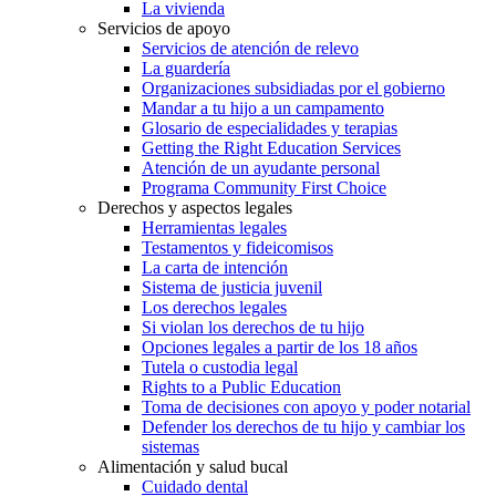
La vivienda
Servicios de apoyo
Servicios de atención de relevo
La guardería
Organizaciones subsidiadas por el gobierno
Mandar a tu hijo a un campamento
Glosario de especialidades y terapias
Getting the Right Education Services
Atención de un ayudante personal
Programa Community First Choice
Derechos y aspectos legales
Herramientas legales
Testamentos y fideicomisos
La carta de intención
Sistema de justicia juvenil
Los derechos legales
Si violan los derechos de tu hijo
Opciones legales a partir de los 18 años
Tutela o custodia legal
Rights to a Public Education
Toma de decisiones con apoyo y poder notarial
Defender los derechos de tu hijo y cambiar los
sistemas
Alimentación y salud bucal
Cuidado dental