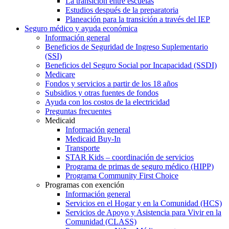
La transición entre escuelas
Estudios después de la preparatoria
Planeación para la transición a través del IEP
Seguro médico y ayuda económica
Información general
Beneficios de Seguridad de Ingreso Suplementario
(SSI)
Beneficios del Seguro Social por Incapacidad (SSDI)
Medicare
Fondos y servicios a partir de los 18 años
Subsidios y otras fuentes de fondos
Ayuda con los costos de la electricidad
Preguntas frecuentes
Medicaid
Información general
Medicaid Buy-In
Transporte
STAR Kids – coordinación de servicios
Programa de primas de seguro médico (HIPP)
Programa Community First Choice
Programas con exención
Información general
Servicios en el Hogar y en la Comunidad (HCS)
Servicios de Apoyo y Asistencia para Vivir en la
Comunidad (CLASS)