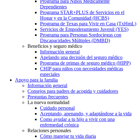
Programa para Niños Médicamente
Dependientes
Programa STAR+PLUS de Servicios en el
Hogar y en la Comunidad (HCBS)
Programa de Texas para Vivir en Casa (TxHmL)
Servicios de Empoderamiento Juvenil (YES)
Programa para Personas Sordociegas con
Discapacidades Múltiples (DMBD)
Beneficios y seguro médico
Información general
Apelando una decisión del seguro médico
Programa de primas de seguro médico (HIPP)
CHIP para niños con necesidades médicas
especiales
Apoyo para la familia
Información general
Consejos para padres de acogida y cuidadores
Preguntas frecuentes
La nueva normalidad
Cuidado personal
Aceptando, apenando, y adaptándose a la vida
Como ayudar a tu hijo a vivir con una
enfermedad crónica
Relaciones personales
Cómo manejar tu vida diaria