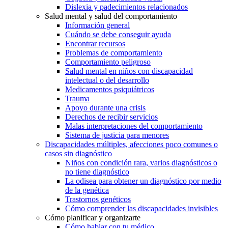
Dislexia y padecimientos relacionados
Salud mental y salud del comportamiento
Información general
Cuándo se debe conseguir ayuda
Encontrar recursos
Problemas de comportamiento
Comportamiento peligroso
Salud mental en niños con discapacidad
intelectual o del desarrollo
Medicamentos psiquiátricos
Trauma
Apoyo durante una crisis
Derechos de recibir servicios
Malas interpretaciones del comportamiento
Sistema de justicia para menores
Discapacidades múltiples, afecciones poco comunes o
casos sin diagnóstico
Niños con condición rara, varios diagnósticos o
no tiene diagnóstico
La odisea para obtener un diagnóstico por medio
de la genética
Trastornos genéticos
Cómo comprender las discapacidades invisibles
Cómo planificar y organizarte
Cómo hablar con tu médico