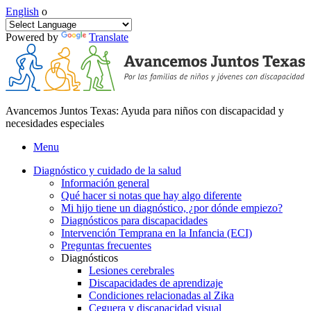
English
o
Powered by
Translate
Avancemos Juntos Texas: Ayuda para niños con discapacidad y
necesidades especiales
Menu
Diagnóstico y cuidado de la salud
Información general
Qué hacer si notas que hay algo diferente
Mi hijo tiene un diagnóstico, ¿por dónde empiezo?
Diagnósticos para discapacidades
Intervención Temprana en la Infancia (ECI)
Preguntas frecuentes
Diagnósticos
Lesiones cerebrales
Discapacidades de aprendizaje
Condiciones relacionadas al Zika
Ceguera y discapacidad visual