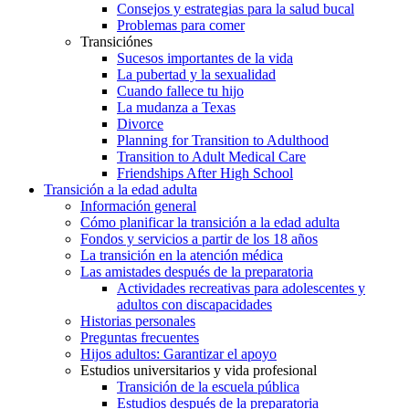
Consejos y estrategias para la salud bucal
Problemas para comer
Transiciónes
Sucesos importantes de la vida
La pubertad y la sexualidad
Cuando fallece tu hijo
La mudanza a Texas
Divorce
Planning for Transition to Adulthood
Transition to Adult Medical Care
Friendships After High School
Transición a la edad adulta
Información general
Cómo planificar la transición a la edad adulta
Fondos y servicios a partir de los 18 años
La transición en la atención médica
Las amistades después de la preparatoria
Actividades recreativas para adolescentes y
adultos con discapacidades
Historias personales
Preguntas frecuentes
Hijos adultos: Garantizar el apoyo
Estudios universitarios y vida profesional
Transición de la escuela pública
Estudios después de la preparatoria