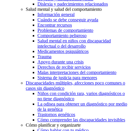
Dislexia y padecimientos relacionados
Salud mental y salud del comportamiento
Información general
Cuándo se debe conseguir ayuda
Encontrar recursos
Problemas de comportamiento
Comportamiento peligroso
Salud mental en niños con discapacidad
intelectual o del desarrollo
Medicamentos psiquiátricos
Trauma
Apoyo durante una crisis
Derechos de recibir servicios
Malas interpretaciones del comportamiento
Sistema de justicia para menores
Discapacidades múltiples, afecciones poco comunes o
casos sin diagnóstico
Niños con condición rara, varios diagnósticos o
no tiene diagnóstico
La odisea para obtener un diagnóstico por medio
de la genética
Trastornos genéticos
Cómo comprender las discapacidades invisibles
Cómo planificar y organizarte
Cómo hablar con tu médico