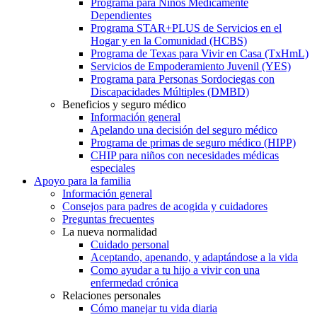
Programa para Niños Médicamente
Dependientes
Programa STAR+PLUS de Servicios en el
Hogar y en la Comunidad (HCBS)
Programa de Texas para Vivir en Casa (TxHmL)
Servicios de Empoderamiento Juvenil (YES)
Programa para Personas Sordociegas con
Discapacidades Múltiples (DMBD)
Beneficios y seguro médico
Información general
Apelando una decisión del seguro médico
Programa de primas de seguro médico (HIPP)
CHIP para niños con necesidades médicas
especiales
Apoyo para la familia
Información general
Consejos para padres de acogida y cuidadores
Preguntas frecuentes
La nueva normalidad
Cuidado personal
Aceptando, apenando, y adaptándose a la vida
Como ayudar a tu hijo a vivir con una
enfermedad crónica
Relaciones personales
Cómo manejar tu vida diaria