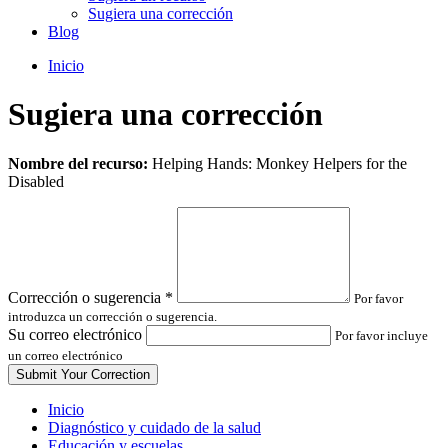
Sugiera una corrección
Blog
Inicio
Sugiera una corrección
Leave
Nombre del recurso:
Helping Hands: Monkey Helpers for the
this
Disabled
field
blank
Corrección o sugerencia
*
Por favor
introduzca un corrección o sugerencia.
Su correo electrónico
Por favor incluye
un correo electrónico
Inicio
Diagnóstico y cuidado de la salud
Educación y escuelas