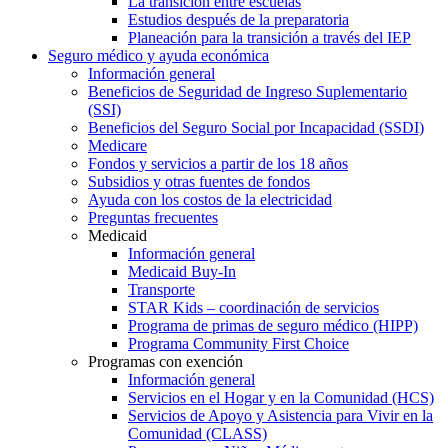
La transición entre escuelas
Estudios después de la preparatoria
Planeación para la transición a través del IEP
Seguro médico y ayuda económica
Información general
Beneficios de Seguridad de Ingreso Suplementario
(SSI)
Beneficios del Seguro Social por Incapacidad (SSDI)
Medicare
Fondos y servicios a partir de los 18 años
Subsidios y otras fuentes de fondos
Ayuda con los costos de la electricidad
Preguntas frecuentes
Medicaid
Información general
Medicaid Buy-In
Transporte
STAR Kids – coordinación de servicios
Programa de primas de seguro médico (HIPP)
Programa Community First Choice
Programas con exención
Información general
Servicios en el Hogar y en la Comunidad (HCS)
Servicios de Apoyo y Asistencia para Vivir en la
Comunidad (CLASS)