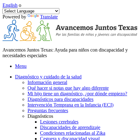
English
o
Powered by
Translate
Avancemos Juntos Texas: Ayuda para niños con discapacidad y
necesidades especiales
Menu
Diagnóstico y cuidado de la salud
Información general
Qué hacer si notas que hay algo diferente
Mi hijo tiene un diagnóstico, ¿por dónde empiezo?
Diagnósticos para discapacidades
Intervención Temprana en la Infancia (ECI)
Preguntas frecuentes
Diagnósticos
Lesiones cerebrales
Discapacidades de aprendizaje
Condiciones relacionadas al Zika
Ceguera y discapacidad visual