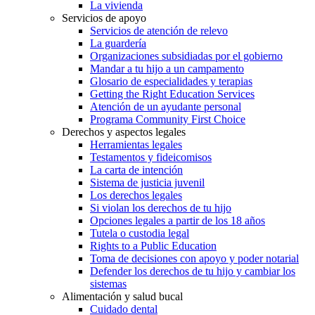
La vivienda
Servicios de apoyo
Servicios de atención de relevo
La guardería
Organizaciones subsidiadas por el gobierno
Mandar a tu hijo a un campamento
Glosario de especialidades y terapias
Getting the Right Education Services
Atención de un ayudante personal
Programa Community First Choice
Derechos y aspectos legales
Herramientas legales
Testamentos y fideicomisos
La carta de intención
Sistema de justicia juvenil
Los derechos legales
Si violan los derechos de tu hijo
Opciones legales a partir de los 18 años
Tutela o custodia legal
Rights to a Public Education
Toma de decisiones con apoyo y poder notarial
Defender los derechos de tu hijo y cambiar los
sistemas
Alimentación y salud bucal
Cuidado dental