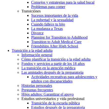
Consejos y estrategias para la salud bucal
Problemas para comer
Transiciónes
Sucesos importantes de la vida
La pubertad y la sexualidad
Cuando fallece tu hijo
La mudanza a Texas
Divorce
Planning for Transition to Adulthood
Transition to Adult Medical Care
Friendships After High School
Transición a la edad adulta
Información general
Cómo planificar la transición a la edad adulta
Fondos y servicios a partir de los 18 años
La transición en la atención médica
Las amistades después de la preparatoria
Actividades recreativas para adolescentes y
adultos con discapacidades
Historias personales
Preguntas frecuentes
Hijos adultos: Garantizar el apoyo
Estudios universitarios y vida profesional
Transición de la escuela pública
Estudios después de la preparatoria