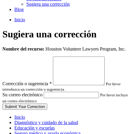
Sugiera una corrección
Blog
Inicio
Sugiera una corrección
Leave
Nombre del recurso:
Houston Volunteer Lawyers Program, Inc.
this
field
blank
Corrección o sugerencia
*
Por favor
introduzca un corrección o sugerencia.
Su correo electrónico
Por favor incluye
un correo electrónico
Inicio
Diagnóstico y cuidado de la salud
Educación y escuelas
Seguro médico y ayuda económica