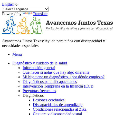
English
o
Powered by
Translate
Avancemos Juntos Texas: Ayuda para niños con discapacidad y
necesidades especiales
Menu
Diagnóstico y cuidado de la salud
Información general
Qué hacer si notas que hay algo diferente
Mi hijo tiene un diagnóstico, ¿por dónde empiezo?
Diagnósticos para discapacidades
Intervención Temprana en la Infancia (ECI)
Preguntas frecuentes
Diagnósticos
Lesiones cerebrales
Discapacidades de aprendizaje
Condiciones relacionadas al Zika
Ceguera y discapacidad visual