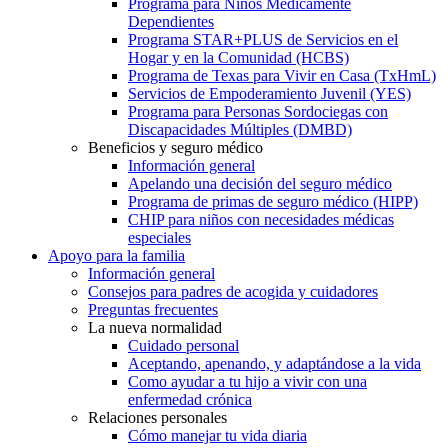
Programa para Niños Médicamente
Dependientes
Programa STAR+PLUS de Servicios en el
Hogar y en la Comunidad (HCBS)
Programa de Texas para Vivir en Casa (TxHmL)
Servicios de Empoderamiento Juvenil (YES)
Programa para Personas Sordociegas con
Discapacidades Múltiples (DMBD)
Beneficios y seguro médico
Información general
Apelando una decisión del seguro médico
Programa de primas de seguro médico (HIPP)
CHIP para niños con necesidades médicas
especiales
Apoyo para la familia
Información general
Consejos para padres de acogida y cuidadores
Preguntas frecuentes
La nueva normalidad
Cuidado personal
Aceptando, apenando, y adaptándose a la vida
Como ayudar a tu hijo a vivir con una
enfermedad crónica
Relaciones personales
Cómo manejar tu vida diaria