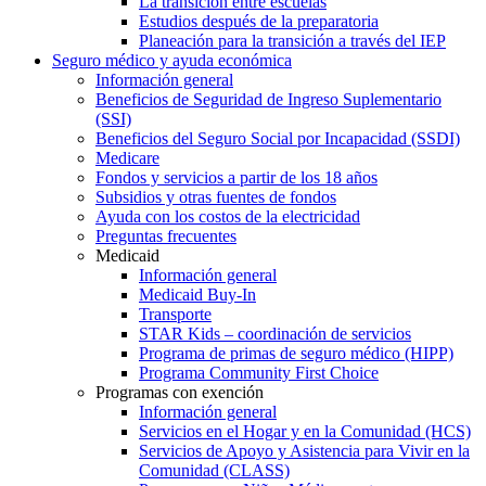
La transición entre escuelas
Estudios después de la preparatoria
Planeación para la transición a través del IEP
Seguro médico y ayuda económica
Información general
Beneficios de Seguridad de Ingreso Suplementario
(SSI)
Beneficios del Seguro Social por Incapacidad (SSDI)
Medicare
Fondos y servicios a partir de los 18 años
Subsidios y otras fuentes de fondos
Ayuda con los costos de la electricidad
Preguntas frecuentes
Medicaid
Información general
Medicaid Buy-In
Transporte
STAR Kids – coordinación de servicios
Programa de primas de seguro médico (HIPP)
Programa Community First Choice
Programas con exención
Información general
Servicios en el Hogar y en la Comunidad (HCS)
Servicios de Apoyo y Asistencia para Vivir en la
Comunidad (CLASS)