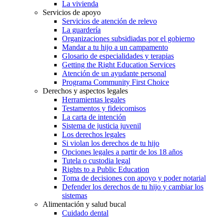
La vivienda
Servicios de apoyo
Servicios de atención de relevo
La guardería
Organizaciones subsidiadas por el gobierno
Mandar a tu hijo a un campamento
Glosario de especialidades y terapias
Getting the Right Education Services
Atención de un ayudante personal
Programa Community First Choice
Derechos y aspectos legales
Herramientas legales
Testamentos y fideicomisos
La carta de intención
Sistema de justicia juvenil
Los derechos legales
Si violan los derechos de tu hijo
Opciones legales a partir de los 18 años
Tutela o custodia legal
Rights to a Public Education
Toma de decisiones con apoyo y poder notarial
Defender los derechos de tu hijo y cambiar los
sistemas
Alimentación y salud bucal
Cuidado dental