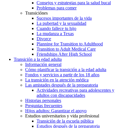
Consejos y estrategias para la salud bucal
Problemas para comer
Transiciónes
Sucesos importantes de la vida
La pubertad y la sexualidad
Cuando fallece tu hijo
La mudanza a Texas
Divorce
Planning for Transition to Adulthood
Transition to Adult Medical Care
Friendships After High School
Transición a la edad adulta
Información general
Cómo planificar la transición a la edad adulta
Fondos y servicios a partir de los 18 años
La transición en la atención médica
Las amistades después de la preparatoria
Actividades recreativas para adolescentes y
adultos con discapacidades
Historias personales
Preguntas frecuentes
Hijos adultos: Garantizar el apoyo
Estudios universitarios y vida profesional
Transición de la escuela pública
Estudios después de la preparatoria