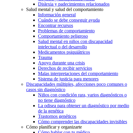
Dislexia y padecimientos relacionados
Salud mental y salud del comportamiento
Información general
Cuándo se debe conseguir ayuda
Encontrar recursos
Problemas de comportamiento
Comportamiento peligroso
Salud mental en niños con discapacidad
intelectual o del desarrollo
Medicamentos psiquiátricos
Trauma
Apoyo durante una crisis
Derechos de recibir servicios
Malas interpretaciones del comportamiento
Sistema de justicia para menores
Discapacidades múltiples, afecciones poco comunes o
casos sin diagnóstico
Niños con condición rara, varios diagnósticos o
no tiene diagnóstico
La odisea para obtener un diagnóstico por medio
de la genética
Trastornos genéticos
Cómo comprender las discapacidades invisibles
Cómo planificar y organizarte
Cómo hablar con tu médico