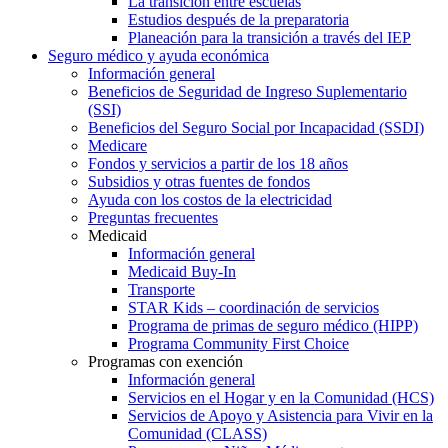
La transición entre escuelas
Estudios después de la preparatoria
Planeación para la transición a través del IEP
Seguro médico y ayuda económica
Información general
Beneficios de Seguridad de Ingreso Suplementario
(SSI)
Beneficios del Seguro Social por Incapacidad (SSDI)
Medicare
Fondos y servicios a partir de los 18 años
Subsidios y otras fuentes de fondos
Ayuda con los costos de la electricidad
Preguntas frecuentes
Medicaid
Información general
Medicaid Buy-In
Transporte
STAR Kids – coordinación de servicios
Programa de primas de seguro médico (HIPP)
Programa Community First Choice
Programas con exención
Información general
Servicios en el Hogar y en la Comunidad (HCS)
Servicios de Apoyo y Asistencia para Vivir en la
Comunidad (CLASS)