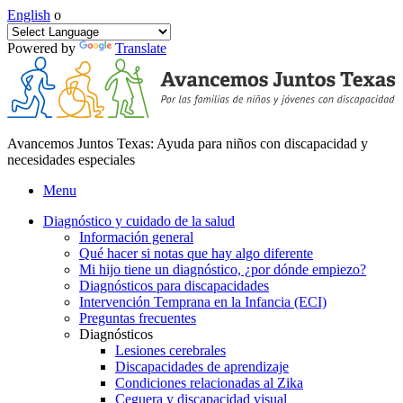
English
o
Powered by
Translate
Avancemos Juntos Texas: Ayuda para niños con discapacidad y
necesidades especiales
Menu
Diagnóstico y cuidado de la salud
Información general
Qué hacer si notas que hay algo diferente
Mi hijo tiene un diagnóstico, ¿por dónde empiezo?
Diagnósticos para discapacidades
Intervención Temprana en la Infancia (ECI)
Preguntas frecuentes
Diagnósticos
Lesiones cerebrales
Discapacidades de aprendizaje
Condiciones relacionadas al Zika
Ceguera y discapacidad visual