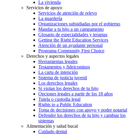
La vivienda
Servicios de apoyo
Servicios de atención de relevo
La guardería
Organizaciones subsidiadas por el gobierno
Mandar a tu hijo a un campamento
Glosario de especialidades y terapias
Getting the Right Education Services
Atención de un ayudante personal
Programa Community First Choice
Derechos y aspectos legales
Herramientas legales
Testamentos y fideicomisos
La carta de intención
Sistema de justicia juvenil
Los derechos legales
Si violan los derechos de tu hijo
Opciones legales a partir de los 18 años
Tutela o custodia legal
Rights to a Public Education
Toma de decisiones con apoyo y poder notarial
Defender los derechos de tu hijo y cambiar los
sistemas
Alimentación y salud bucal
Cuidado dental