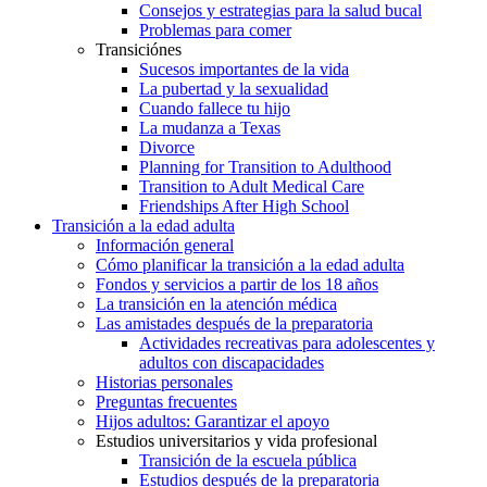
Consejos y estrategias para la salud bucal
Problemas para comer
Transiciónes
Sucesos importantes de la vida
La pubertad y la sexualidad
Cuando fallece tu hijo
La mudanza a Texas
Divorce
Planning for Transition to Adulthood
Transition to Adult Medical Care
Friendships After High School
Transición a la edad adulta
Información general
Cómo planificar la transición a la edad adulta
Fondos y servicios a partir de los 18 años
La transición en la atención médica
Las amistades después de la preparatoria
Actividades recreativas para adolescentes y
adultos con discapacidades
Historias personales
Preguntas frecuentes
Hijos adultos: Garantizar el apoyo
Estudios universitarios y vida profesional
Transición de la escuela pública
Estudios después de la preparatoria