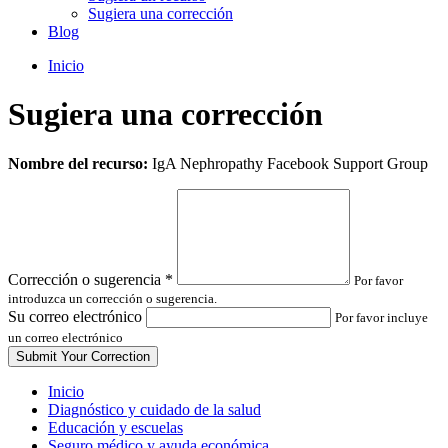
Sugiera una corrección
Blog
Inicio
Sugiera una corrección
Leave
Nombre del recurso:
IgA Nephropathy Facebook Support Group
this
field
blank
Corrección o sugerencia
*
Por favor
introduzca un corrección o sugerencia.
Su correo electrónico
Por favor incluye
un correo electrónico
Inicio
Diagnóstico y cuidado de la salud
Educación y escuelas
Seguro médico y ayuda económica