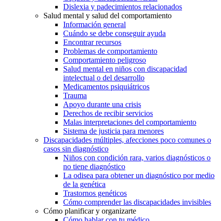
Dislexia y padecimientos relacionados
Salud mental y salud del comportamiento
Información general
Cuándo se debe conseguir ayuda
Encontrar recursos
Problemas de comportamiento
Comportamiento peligroso
Salud mental en niños con discapacidad
intelectual o del desarrollo
Medicamentos psiquiátricos
Trauma
Apoyo durante una crisis
Derechos de recibir servicios
Malas interpretaciones del comportamiento
Sistema de justicia para menores
Discapacidades múltiples, afecciones poco comunes o
casos sin diagnóstico
Niños con condición rara, varios diagnósticos o
no tiene diagnóstico
La odisea para obtener un diagnóstico por medio
de la genética
Trastornos genéticos
Cómo comprender las discapacidades invisibles
Cómo planificar y organizarte
Cómo hablar con tu médico