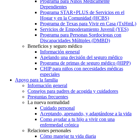
Programa para Niños Médicamente
Dependientes
Programa STAR+PLUS de Servicios en el
Hogar y en la Comunidad (HCBS)
Programa de Texas para Vivir en Casa (TxHmL)
Servicios de Empoderamiento Juvenil (YES)
Programa para Personas Sordociegas con
Discapacidades Múltiples (DMBD)
Beneficios y seguro médico
Información general
Apelando una decisión del seguro médico
Programa de primas de seguro médico (HIPP)
CHIP para niños con necesidades médicas
especiales
Apoyo para la familia
Información general
Consejos para padres de acogida y cuidadores
Preguntas frecuentes
La nueva normalidad
Cuidado personal
Aceptando, apenando, y adaptándose a la vida
Como ayudar a tu hijo a vivir con una
enfermedad crónica
Relaciones personales
Cómo manejar tu vida diaria