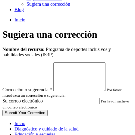
Sugiera una corrección
Blog
Inicio
Sugiera una corrección
Leave
Nombre del recurso:
Programa de deportes inclusivos y
this
habilidades sociales (IS3P)
field
blank
Corrección o sugerencia
*
Por favor
introduzca un corrección o sugerencia.
Su correo electrónico
Por favor incluye
un correo electrónico
Inicio
Diagnóstico y cuidado de la salud
Educación y escuelas