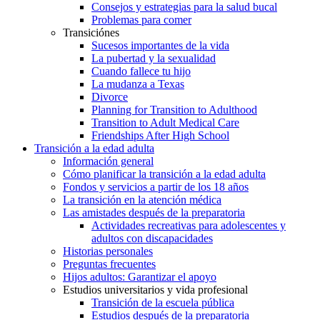
Consejos y estrategias para la salud bucal
Problemas para comer
Transiciónes
Sucesos importantes de la vida
La pubertad y la sexualidad
Cuando fallece tu hijo
La mudanza a Texas
Divorce
Planning for Transition to Adulthood
Transition to Adult Medical Care
Friendships After High School
Transición a la edad adulta
Información general
Cómo planificar la transición a la edad adulta
Fondos y servicios a partir de los 18 años
La transición en la atención médica
Las amistades después de la preparatoria
Actividades recreativas para adolescentes y
adultos con discapacidades
Historias personales
Preguntas frecuentes
Hijos adultos: Garantizar el apoyo
Estudios universitarios y vida profesional
Transición de la escuela pública
Estudios después de la preparatoria