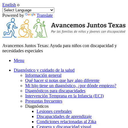
English
o
Powered by
Translate
Avancemos Juntos Texas: Ayuda para niños con discapacidad y
necesidades especiales
Menu
Diagnóstico y cuidado de la salud
Información general
Qué hacer si notas que hay algo diferente
Mi hijo tiene un diagnóstico, ¿por dónde empiezo?
Diagnósticos para discapacidades
Intervención Temprana en la Infancia (ECI)
Preguntas frecuentes
Diagnósticos
Lesiones cerebrales
Discapacidades de aprendizaje
Condiciones relacionadas al Zika
Ceguera y discapacidad visual