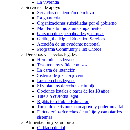
La vivienda
Servicios de apoyo
Servicios de atención de relevo
La guardería
Organizaciones subsidiadas por el gobierno
Mandar a tu hijo a un campamento
Glosario de especialidades y terapias
Getting the Right Education Services
Atención de un ayudante personal
Programa Community First Choice
Derechos y aspectos legales
Herramientas legales
Testamentos y fideicomisos
La carta de intención
Sistema de justicia juvenil
Los derechos legales
Si violan los derechos de tu hijo
Opciones legales a partir de los 18 años
Tutela o custodia legal
Rights to a Public Education
Toma de decisiones con apoyo y poder notarial
Defender los derechos de tu hijo y cambiar los
sistemas
Alimentación y salud bucal
Cuidado dental