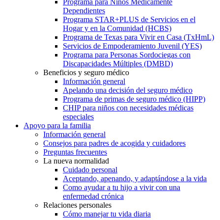
Programa para Niños Médicamente
Dependientes
Programa STAR+PLUS de Servicios en el
Hogar y en la Comunidad (HCBS)
Programa de Texas para Vivir en Casa (TxHmL)
Servicios de Empoderamiento Juvenil (YES)
Programa para Personas Sordociegas con
Discapacidades Múltiples (DMBD)
Beneficios y seguro médico
Información general
Apelando una decisión del seguro médico
Programa de primas de seguro médico (HIPP)
CHIP para niños con necesidades médicas
especiales
Apoyo para la familia
Información general
Consejos para padres de acogida y cuidadores
Preguntas frecuentes
La nueva normalidad
Cuidado personal
Aceptando, apenando, y adaptándose a la vida
Como ayudar a tu hijo a vivir con una
enfermedad crónica
Relaciones personales
Cómo manejar tu vida diaria