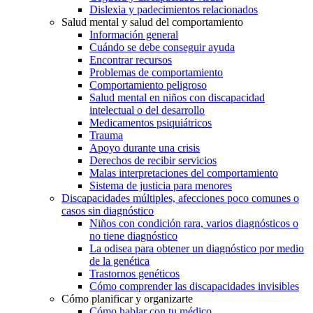
Dislexia y padecimientos relacionados
Salud mental y salud del comportamiento
Información general
Cuándo se debe conseguir ayuda
Encontrar recursos
Problemas de comportamiento
Comportamiento peligroso
Salud mental en niños con discapacidad
intelectual o del desarrollo
Medicamentos psiquiátricos
Trauma
Apoyo durante una crisis
Derechos de recibir servicios
Malas interpretaciones del comportamiento
Sistema de justicia para menores
Discapacidades múltiples, afecciones poco comunes o
casos sin diagnóstico
Niños con condición rara, varios diagnósticos o
no tiene diagnóstico
La odisea para obtener un diagnóstico por medio
de la genética
Trastornos genéticos
Cómo comprender las discapacidades invisibles
Cómo planificar y organizarte
Cómo hablar con tu médico