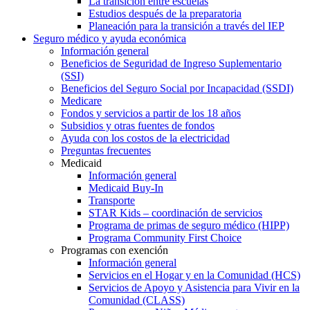
La transición entre escuelas
Estudios después de la preparatoria
Planeación para la transición a través del IEP
Seguro médico y ayuda económica
Información general
Beneficios de Seguridad de Ingreso Suplementario
(SSI)
Beneficios del Seguro Social por Incapacidad (SSDI)
Medicare
Fondos y servicios a partir de los 18 años
Subsidios y otras fuentes de fondos
Ayuda con los costos de la electricidad
Preguntas frecuentes
Medicaid
Información general
Medicaid Buy-In
Transporte
STAR Kids – coordinación de servicios
Programa de primas de seguro médico (HIPP)
Programa Community First Choice
Programas con exención
Información general
Servicios en el Hogar y en la Comunidad (HCS)
Servicios de Apoyo y Asistencia para Vivir en la
Comunidad (CLASS)