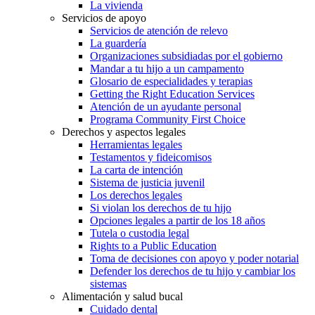
La vivienda
Servicios de apoyo
Servicios de atención de relevo
La guardería
Organizaciones subsidiadas por el gobierno
Mandar a tu hijo a un campamento
Glosario de especialidades y terapias
Getting the Right Education Services
Atención de un ayudante personal
Programa Community First Choice
Derechos y aspectos legales
Herramientas legales
Testamentos y fideicomisos
La carta de intención
Sistema de justicia juvenil
Los derechos legales
Si violan los derechos de tu hijo
Opciones legales a partir de los 18 años
Tutela o custodia legal
Rights to a Public Education
Toma de decisiones con apoyo y poder notarial
Defender los derechos de tu hijo y cambiar los
sistemas
Alimentación y salud bucal
Cuidado dental