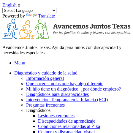
English
o
Powered by
Translate
Avancemos Juntos Texas: Ayuda para niños con discapacidad y
necesidades especiales
Menu
Diagnóstico y cuidado de la salud
Información general
Qué hacer si notas que hay algo diferente
Mi hijo tiene un diagnóstico, ¿por dónde empiezo?
Diagnósticos para discapacidades
Intervención Temprana en la Infancia (ECI)
Preguntas frecuentes
Diagnósticos
Lesiones cerebrales
Discapacidades de aprendizaje
Condiciones relacionadas al Zika
Ceguera y discapacidad visual