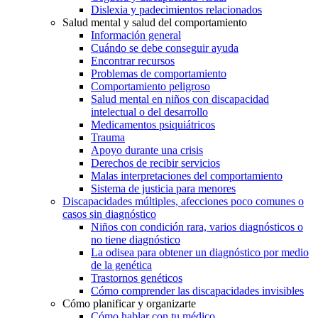
Dislexia y padecimientos relacionados
Salud mental y salud del comportamiento
Información general
Cuándo se debe conseguir ayuda
Encontrar recursos
Problemas de comportamiento
Comportamiento peligroso
Salud mental en niños con discapacidad
intelectual o del desarrollo
Medicamentos psiquiátricos
Trauma
Apoyo durante una crisis
Derechos de recibir servicios
Malas interpretaciones del comportamiento
Sistema de justicia para menores
Discapacidades múltiples, afecciones poco comunes o
casos sin diagnóstico
Niños con condición rara, varios diagnósticos o
no tiene diagnóstico
La odisea para obtener un diagnóstico por medio
de la genética
Trastornos genéticos
Cómo comprender las discapacidades invisibles
Cómo planificar y organizarte
Cómo hablar con tu médico