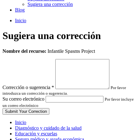
Sugiera una corrección
Blog
Inicio
Sugiera una corrección
Leave
Nombre del recurso:
Infantile Spasms Project
this
field
blank
Corrección o sugerencia
*
Por favor
introduzca un corrección o sugerencia.
Su correo electrónico
Por favor incluye
un correo electrónico
Inicio
Diagnóstico y cuidado de la salud
Educación y escuelas
Seguro médico y ayuda económica