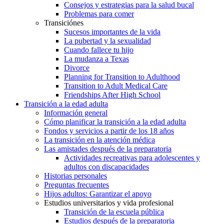
Consejos y estrategias para la salud bucal
Problemas para comer
Transiciónes
Sucesos importantes de la vida
La pubertad y la sexualidad
Cuando fallece tu hijo
La mudanza a Texas
Divorce
Planning for Transition to Adulthood
Transition to Adult Medical Care
Friendships After High School
Transición a la edad adulta
Información general
Cómo planificar la transición a la edad adulta
Fondos y servicios a partir de los 18 años
La transición en la atención médica
Las amistades después de la preparatoria
Actividades recreativas para adolescentes y
adultos con discapacidades
Historias personales
Preguntas frecuentes
Hijos adultos: Garantizar el apoyo
Estudios universitarios y vida profesional
Transición de la escuela pública
Estudios después de la preparatoria