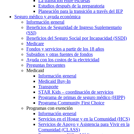
La transición entre escuelas
Estudios después de la preparatoria
Planeación para la transición a través del IEP
Seguro médico y ayuda económica
Información general
Beneficios de Seguridad de Ingreso Suplementario
(SSI)
Beneficios del Seguro Social por Incapacidad (SSDI)
Medicare
Fondos y servicios a partir de los 18 años
Subsidios y otras fuentes de fondos
Ayuda con los costos de la electricidad
Preguntas frecuentes
Medicaid
Información general
Medicaid Buy-In
Transporte
STAR Kids – coordinación de servicios
Programa de primas de seguro médico (HIPP)
Programa Community First Choice
Programas con exención
Información general
Servicios en el Hogar y en la Comunidad (HCS)
Servicios de Apoyo y Asistencia para Vivir en la
Comunidad (CLASS)