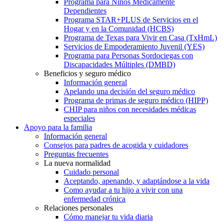
Programa para Niños Médicamente
Dependientes
Programa STAR+PLUS de Servicios en el
Hogar y en la Comunidad (HCBS)
Programa de Texas para Vivir en Casa (TxHmL)
Servicios de Empoderamiento Juvenil (YES)
Programa para Personas Sordociegas con
Discapacidades Múltiples (DMBD)
Beneficios y seguro médico
Información general
Apelando una decisión del seguro médico
Programa de primas de seguro médico (HIPP)
CHIP para niños con necesidades médicas
especiales
Apoyo para la familia
Información general
Consejos para padres de acogida y cuidadores
Preguntas frecuentes
La nueva normalidad
Cuidado personal
Aceptando, apenando, y adaptándose a la vida
Como ayudar a tu hijo a vivir con una
enfermedad crónica
Relaciones personales
Cómo manejar tu vida diaria