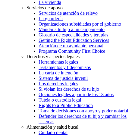
La vivienda
Servicios de apoyo
Servicios de atención de relevo
La guardería
Organizaciones subsidiadas por el gobierno
Mandar a tu hijo a un campamento
Glosario de especialidades y terapias
Getting the Right Education Services
Atención de un ayudante personal
Programa Community First Choice
Derechos y aspectos legales
Herramientas legales
Testamentos y fideicomisos
La carta de intención
Sistema de justicia juvenil
Los derechos legales
Si violan los derechos de tu hijo
Opciones legales a partir de los 18 años
Tutela o custodia legal
Rights to a Public Education
Toma de decisiones con apoyo y poder notarial
Defender los derechos de tu hijo y cambiar los
sistemas
Alimentación y salud bucal
Cuidado dental