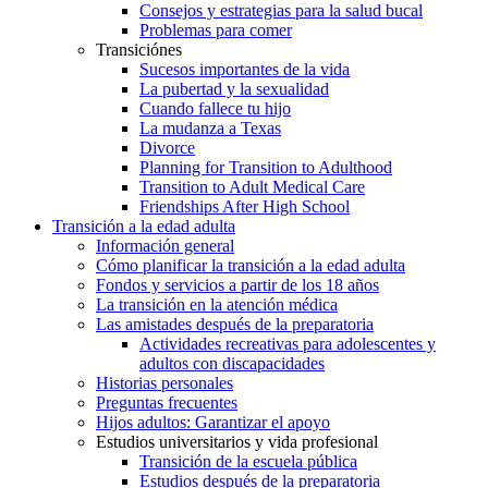
Consejos y estrategias para la salud bucal
Problemas para comer
Transiciónes
Sucesos importantes de la vida
La pubertad y la sexualidad
Cuando fallece tu hijo
La mudanza a Texas
Divorce
Planning for Transition to Adulthood
Transition to Adult Medical Care
Friendships After High School
Transición a la edad adulta
Información general
Cómo planificar la transición a la edad adulta
Fondos y servicios a partir de los 18 años
La transición en la atención médica
Las amistades después de la preparatoria
Actividades recreativas para adolescentes y
adultos con discapacidades
Historias personales
Preguntas frecuentes
Hijos adultos: Garantizar el apoyo
Estudios universitarios y vida profesional
Transición de la escuela pública
Estudios después de la preparatoria