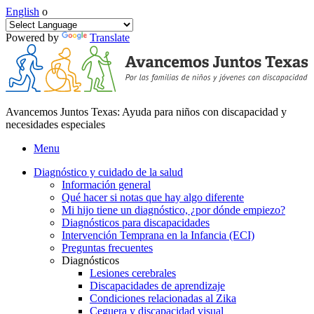
English
o
Powered by
Translate
Avancemos Juntos Texas: Ayuda para niños con discapacidad y
necesidades especiales
Menu
Diagnóstico y cuidado de la salud
Información general
Qué hacer si notas que hay algo diferente
Mi hijo tiene un diagnóstico, ¿por dónde empiezo?
Diagnósticos para discapacidades
Intervención Temprana en la Infancia (ECI)
Preguntas frecuentes
Diagnósticos
Lesiones cerebrales
Discapacidades de aprendizaje
Condiciones relacionadas al Zika
Ceguera y discapacidad visual