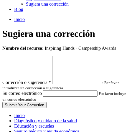
Sugiera una corrección
Blog
Inicio
Sugiera una corrección
Leave
Nombre del recurso:
Inspiring Hands - Campership Awards
this
field
blank
Corrección o sugerencia
*
Por favor
introduzca un corrección o sugerencia.
Su correo electrónico
Por favor incluye
un correo electrónico
Inicio
Diagnóstico y cuidado de la salud
Educación y escuelas
Seguro médico y ayuda económica