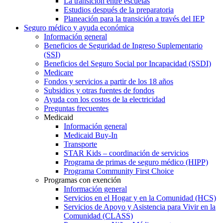
La transición entre escuelas
Estudios después de la preparatoria
Planeación para la transición a través del IEP
Seguro médico y ayuda económica
Información general
Beneficios de Seguridad de Ingreso Suplementario
(SSI)
Beneficios del Seguro Social por Incapacidad (SSDI)
Medicare
Fondos y servicios a partir de los 18 años
Subsidios y otras fuentes de fondos
Ayuda con los costos de la electricidad
Preguntas frecuentes
Medicaid
Información general
Medicaid Buy-In
Transporte
STAR Kids – coordinación de servicios
Programa de primas de seguro médico (HIPP)
Programa Community First Choice
Programas con exención
Información general
Servicios en el Hogar y en la Comunidad (HCS)
Servicios de Apoyo y Asistencia para Vivir en la
Comunidad (CLASS)