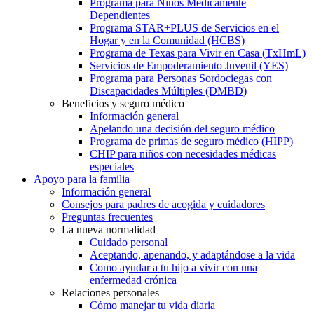
Programa para Niños Médicamente
Dependientes
Programa STAR+PLUS de Servicios en el
Hogar y en la Comunidad (HCBS)
Programa de Texas para Vivir en Casa (TxHmL)
Servicios de Empoderamiento Juvenil (YES)
Programa para Personas Sordociegas con
Discapacidades Múltiples (DMBD)
Beneficios y seguro médico
Información general
Apelando una decisión del seguro médico
Programa de primas de seguro médico (HIPP)
CHIP para niños con necesidades médicas
especiales
Apoyo para la familia
Información general
Consejos para padres de acogida y cuidadores
Preguntas frecuentes
La nueva normalidad
Cuidado personal
Aceptando, apenando, y adaptándose a la vida
Como ayudar a tu hijo a vivir con una
enfermedad crónica
Relaciones personales
Cómo manejar tu vida diaria