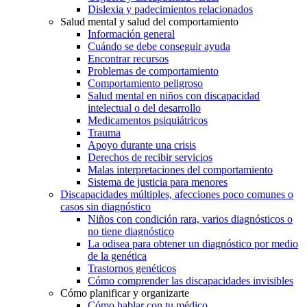
Dislexia y padecimientos relacionados
Salud mental y salud del comportamiento
Información general
Cuándo se debe conseguir ayuda
Encontrar recursos
Problemas de comportamiento
Comportamiento peligroso
Salud mental en niños con discapacidad
intelectual o del desarrollo
Medicamentos psiquiátricos
Trauma
Apoyo durante una crisis
Derechos de recibir servicios
Malas interpretaciones del comportamiento
Sistema de justicia para menores
Discapacidades múltiples, afecciones poco comunes o
casos sin diagnóstico
Niños con condición rara, varios diagnósticos o
no tiene diagnóstico
La odisea para obtener un diagnóstico por medio
de la genética
Trastornos genéticos
Cómo comprender las discapacidades invisibles
Cómo planificar y organizarte
Cómo hablar con tu médico