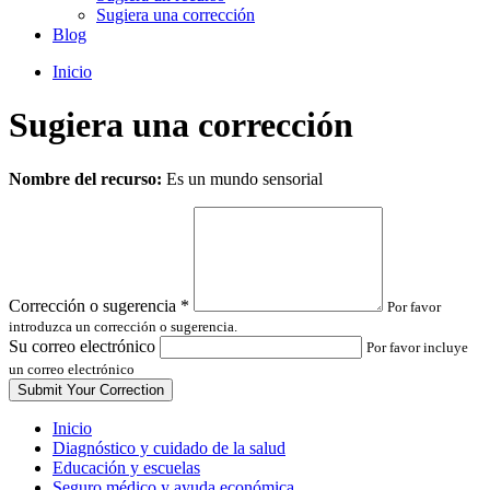
Sugiera una corrección
Blog
Inicio
Sugiera una corrección
Leave
Nombre del recurso:
Es un mundo sensorial
this
field
blank
Corrección o sugerencia
*
Por favor
introduzca un corrección o sugerencia.
Su correo electrónico
Por favor incluye
un correo electrónico
Inicio
Diagnóstico y cuidado de la salud
Educación y escuelas
Seguro médico y ayuda económica