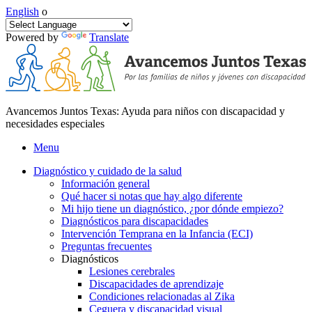
English
o
Powered by
Translate
Avancemos Juntos Texas: Ayuda para niños con discapacidad y
necesidades especiales
Menu
Diagnóstico y cuidado de la salud
Información general
Qué hacer si notas que hay algo diferente
Mi hijo tiene un diagnóstico, ¿por dónde empiezo?
Diagnósticos para discapacidades
Intervención Temprana en la Infancia (ECI)
Preguntas frecuentes
Diagnósticos
Lesiones cerebrales
Discapacidades de aprendizaje
Condiciones relacionadas al Zika
Ceguera y discapacidad visual