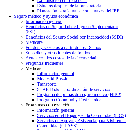
La transición entre escuelas
Estudios después de la preparatoria
Planeación para la transición a través del IEP
Seguro médico y ayuda económica
Información general
Beneficios de Seguridad de Ingreso Suplementario
(SSI)
Beneficios del Seguro Social por Incapacidad (SSDI)
Medicare
Fondos y servicios a partir de los 18 años
Subsidios y otras fuentes de fondos
Ayuda con los costos de la electricidad
Preguntas frecuentes
Medicaid
Información general
Medicaid Buy-In
Transporte
STAR Kids – coordinación de servicios
Programa de primas de seguro médico (HIPP)
Programa Community First Choice
Programas con exención
Información general
Servicios en el Hogar y en la Comunidad (HCS)
Servicios de Apoyo y Asistencia para Vivir en la
Comunidad (CLASS)