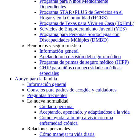
Programa para Niños Médicamente
Dependientes
Programa STAR+PLUS de Servicios en el
Hogar y en la Comunidad (HCBS)
Programa de Texas para Vivir en Casa (TxHmL)
Servicios de Empoderamiento Juvenil (YES)
Programa para Personas Sordociegas con
Discapacidades Múltiples (DMBD)
Beneficios y seguro médico
Información general
Apelando una decisión del seguro médico
Programa de primas de seguro médico (HIPP)
CHIP para niños con necesidades médicas
especiales
Apoyo para la familia
Información general
Consejos para padres de acogida y cuidadores
Preguntas frecuentes
La nueva normalidad
Cuidado personal
Aceptando, apenando, y adaptándose a la vida
Como ayudar a tu hijo a vivir con una
enfermedad crónica
Relaciones personales
Cómo manejar tu vida diaria