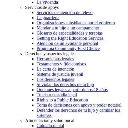
La vivienda
Servicios de apoyo
Servicios de atención de relevo
La guardería
Organizaciones subsidiadas por el gobierno
Mandar a tu hijo a un campamento
Glosario de especialidades y terapias
Getting the Right Education Services
Atención de un ayudante personal
Programa Community First Choice
Derechos y aspectos legales
Herramientas legales
Testamentos y fideicomisos
La carta de intención
Sistema de justicia juvenil
Los derechos legales
Si violan los derechos de tu hijo
Opciones legales a partir de los 18 años
Tutela o custodia legal
Rights to a Public Education
Toma de decisiones con apoyo y poder notarial
Defender los derechos de tu hijo y cambiar los
sistemas
Alimentación y salud bucal
Cuidado dental