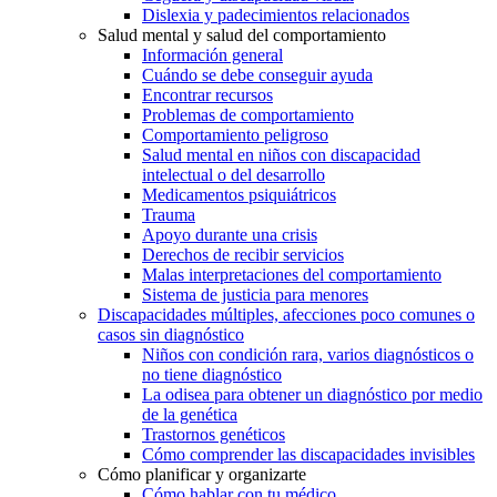
Dislexia y padecimientos relacionados
Salud mental y salud del comportamiento
Información general
Cuándo se debe conseguir ayuda
Encontrar recursos
Problemas de comportamiento
Comportamiento peligroso
Salud mental en niños con discapacidad
intelectual o del desarrollo
Medicamentos psiquiátricos
Trauma
Apoyo durante una crisis
Derechos de recibir servicios
Malas interpretaciones del comportamiento
Sistema de justicia para menores
Discapacidades múltiples, afecciones poco comunes o
casos sin diagnóstico
Niños con condición rara, varios diagnósticos o
no tiene diagnóstico
La odisea para obtener un diagnóstico por medio
de la genética
Trastornos genéticos
Cómo comprender las discapacidades invisibles
Cómo planificar y organizarte
Cómo hablar con tu médico