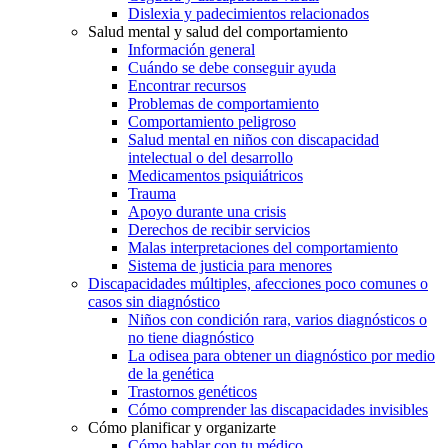
Dislexia y padecimientos relacionados
Salud mental y salud del comportamiento
Información general
Cuándo se debe conseguir ayuda
Encontrar recursos
Problemas de comportamiento
Comportamiento peligroso
Salud mental en niños con discapacidad
intelectual o del desarrollo
Medicamentos psiquiátricos
Trauma
Apoyo durante una crisis
Derechos de recibir servicios
Malas interpretaciones del comportamiento
Sistema de justicia para menores
Discapacidades múltiples, afecciones poco comunes o
casos sin diagnóstico
Niños con condición rara, varios diagnósticos o
no tiene diagnóstico
La odisea para obtener un diagnóstico por medio
de la genética
Trastornos genéticos
Cómo comprender las discapacidades invisibles
Cómo planificar y organizarte
Cómo hablar con tu médico