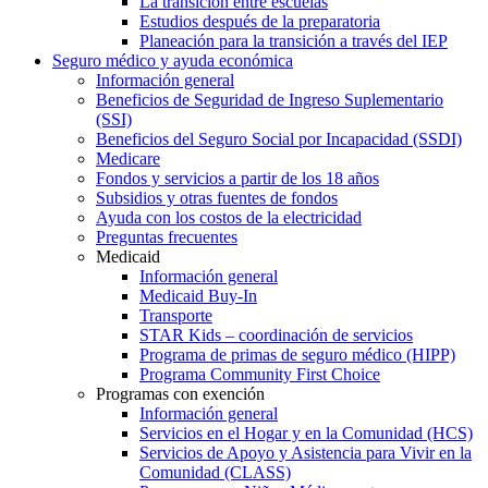
La transición entre escuelas
Estudios después de la preparatoria
Planeación para la transición a través del IEP
Seguro médico y ayuda económica
Información general
Beneficios de Seguridad de Ingreso Suplementario
(SSI)
Beneficios del Seguro Social por Incapacidad (SSDI)
Medicare
Fondos y servicios a partir de los 18 años
Subsidios y otras fuentes de fondos
Ayuda con los costos de la electricidad
Preguntas frecuentes
Medicaid
Información general
Medicaid Buy-In
Transporte
STAR Kids – coordinación de servicios
Programa de primas de seguro médico (HIPP)
Programa Community First Choice
Programas con exención
Información general
Servicios en el Hogar y en la Comunidad (HCS)
Servicios de Apoyo y Asistencia para Vivir en la
Comunidad (CLASS)