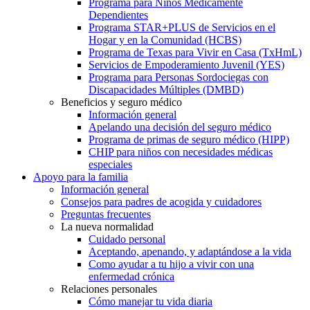
Programa para Niños Médicamente
Dependientes
Programa STAR+PLUS de Servicios en el
Hogar y en la Comunidad (HCBS)
Programa de Texas para Vivir en Casa (TxHmL)
Servicios de Empoderamiento Juvenil (YES)
Programa para Personas Sordociegas con
Discapacidades Múltiples (DMBD)
Beneficios y seguro médico
Información general
Apelando una decisión del seguro médico
Programa de primas de seguro médico (HIPP)
CHIP para niños con necesidades médicas
especiales
Apoyo para la familia
Información general
Consejos para padres de acogida y cuidadores
Preguntas frecuentes
La nueva normalidad
Cuidado personal
Aceptando, apenando, y adaptándose a la vida
Como ayudar a tu hijo a vivir con una
enfermedad crónica
Relaciones personales
Cómo manejar tu vida diaria