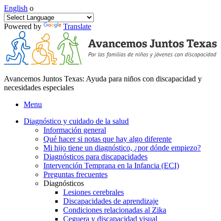
English
o
Powered by
Translate
Avancemos Juntos Texas: Ayuda para niños con discapacidad y
necesidades especiales
Menu
Diagnóstico y cuidado de la salud
Información general
Qué hacer si notas que hay algo diferente
Mi hijo tiene un diagnóstico, ¿por dónde empiezo?
Diagnósticos para discapacidades
Intervención Temprana en la Infancia (ECI)
Preguntas frecuentes
Diagnósticos
Lesiones cerebrales
Discapacidades de aprendizaje
Condiciones relacionadas al Zika
Ceguera y discapacidad visual