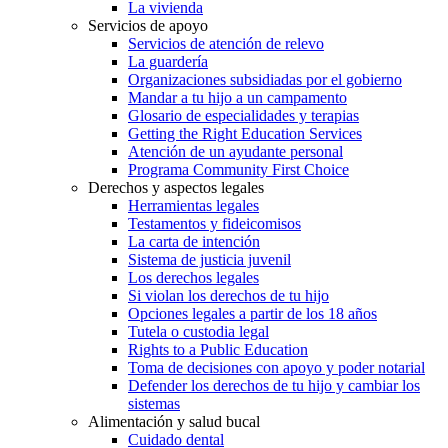
La vivienda
Servicios de apoyo
Servicios de atención de relevo
La guardería
Organizaciones subsidiadas por el gobierno
Mandar a tu hijo a un campamento
Glosario de especialidades y terapias
Getting the Right Education Services
Atención de un ayudante personal
Programa Community First Choice
Derechos y aspectos legales
Herramientas legales
Testamentos y fideicomisos
La carta de intención
Sistema de justicia juvenil
Los derechos legales
Si violan los derechos de tu hijo
Opciones legales a partir de los 18 años
Tutela o custodia legal
Rights to a Public Education
Toma de decisiones con apoyo y poder notarial
Defender los derechos de tu hijo y cambiar los
sistemas
Alimentación y salud bucal
Cuidado dental