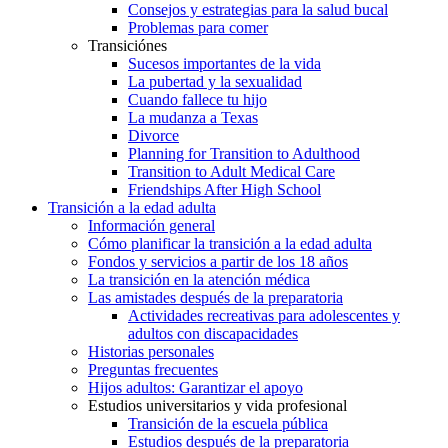
Consejos y estrategias para la salud bucal
Problemas para comer
Transiciónes
Sucesos importantes de la vida
La pubertad y la sexualidad
Cuando fallece tu hijo
La mudanza a Texas
Divorce
Planning for Transition to Adulthood
Transition to Adult Medical Care
Friendships After High School
Transición a la edad adulta
Información general
Cómo planificar la transición a la edad adulta
Fondos y servicios a partir de los 18 años
La transición en la atención médica
Las amistades después de la preparatoria
Actividades recreativas para adolescentes y
adultos con discapacidades
Historias personales
Preguntas frecuentes
Hijos adultos: Garantizar el apoyo
Estudios universitarios y vida profesional
Transición de la escuela pública
Estudios después de la preparatoria