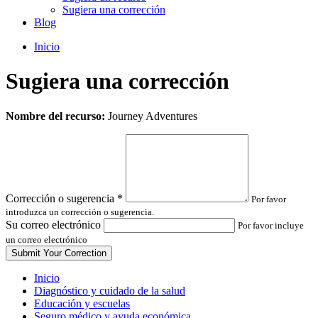
Sugiera una corrección
Blog
Inicio
Sugiera una corrección
Leave
Nombre del recurso:
Journey Adventures
this
field
blank
Corrección o sugerencia
*
Por favor
introduzca un corrección o sugerencia.
Su correo electrónico
Por favor incluye
un correo electrónico
Inicio
Diagnóstico y cuidado de la salud
Educación y escuelas
Seguro médico y ayuda económica