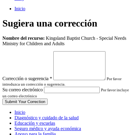
Inicio
Sugiera una corrección
Leave
Nombre del recurso:
Kingsland Baptist Church - Special Needs
this
Ministry for Children and Adults
field
blank
Corrección o sugerencia
*
Por favor
introduzca un corrección o sugerencia.
Su correo electrónico
Por favor incluye
un correo electrónico
Inicio
Diagnóstico y cuidado de la salud
Educación y escuelas
Seguro médico y ayuda económica
Apoyo para la familia