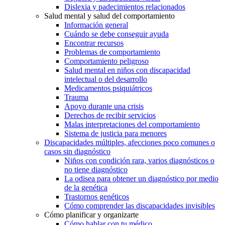
Dislexia y padecimientos relacionados
Salud mental y salud del comportamiento
Información general
Cuándo se debe conseguir ayuda
Encontrar recursos
Problemas de comportamiento
Comportamiento peligroso
Salud mental en niños con discapacidad
intelectual o del desarrollo
Medicamentos psiquiátricos
Trauma
Apoyo durante una crisis
Derechos de recibir servicios
Malas interpretaciones del comportamiento
Sistema de justicia para menores
Discapacidades múltiples, afecciones poco comunes o
casos sin diagnóstico
Niños con condición rara, varios diagnósticos o
no tiene diagnóstico
La odisea para obtener un diagnóstico por medio
de la genética
Trastornos genéticos
Cómo comprender las discapacidades invisibles
Cómo planificar y organizarte
Cómo hablar con tu médico