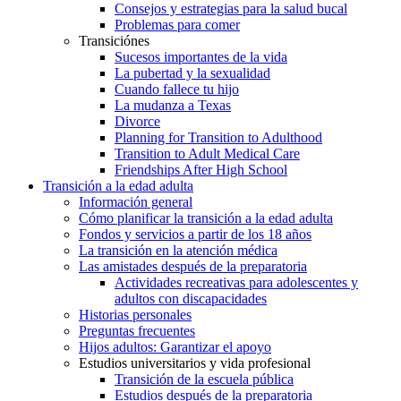
Consejos y estrategias para la salud bucal
Problemas para comer
Transiciónes
Sucesos importantes de la vida
La pubertad y la sexualidad
Cuando fallece tu hijo
La mudanza a Texas
Divorce
Planning for Transition to Adulthood
Transition to Adult Medical Care
Friendships After High School
Transición a la edad adulta
Información general
Cómo planificar la transición a la edad adulta
Fondos y servicios a partir de los 18 años
La transición en la atención médica
Las amistades después de la preparatoria
Actividades recreativas para adolescentes y
adultos con discapacidades
Historias personales
Preguntas frecuentes
Hijos adultos: Garantizar el apoyo
Estudios universitarios y vida profesional
Transición de la escuela pública
Estudios después de la preparatoria