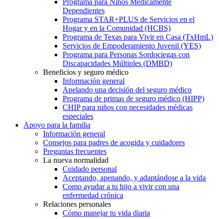
Programa para Niños Médicamente
Dependientes
Programa STAR+PLUS de Servicios en el
Hogar y en la Comunidad (HCBS)
Programa de Texas para Vivir en Casa (TxHmL)
Servicios de Empoderamiento Juvenil (YES)
Programa para Personas Sordociegas con
Discapacidades Múltiples (DMBD)
Beneficios y seguro médico
Información general
Apelando una decisión del seguro médico
Programa de primas de seguro médico (HIPP)
CHIP para niños con necesidades médicas
especiales
Apoyo para la familia
Información general
Consejos para padres de acogida y cuidadores
Preguntas frecuentes
La nueva normalidad
Cuidado personal
Aceptando, apenando, y adaptándose a la vida
Como ayudar a tu hijo a vivir con una
enfermedad crónica
Relaciones personales
Cómo manejar tu vida diaria