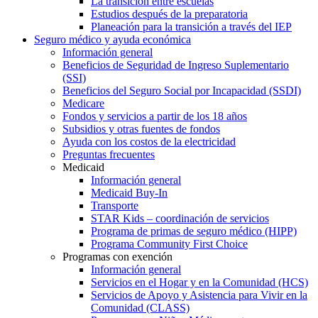
La transición entre escuelas
Estudios después de la preparatoria
Planeación para la transición a través del IEP
Seguro médico y ayuda económica
Información general
Beneficios de Seguridad de Ingreso Suplementario
(SSI)
Beneficios del Seguro Social por Incapacidad (SSDI)
Medicare
Fondos y servicios a partir de los 18 años
Subsidios y otras fuentes de fondos
Ayuda con los costos de la electricidad
Preguntas frecuentes
Medicaid
Información general
Medicaid Buy-In
Transporte
STAR Kids – coordinación de servicios
Programa de primas de seguro médico (HIPP)
Programa Community First Choice
Programas con exención
Información general
Servicios en el Hogar y en la Comunidad (HCS)
Servicios de Apoyo y Asistencia para Vivir en la
Comunidad (CLASS)