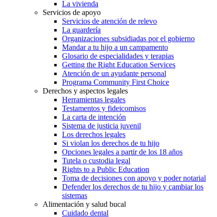
La vivienda
Servicios de apoyo
Servicios de atención de relevo
La guardería
Organizaciones subsidiadas por el gobierno
Mandar a tu hijo a un campamento
Glosario de especialidades y terapias
Getting the Right Education Services
Atención de un ayudante personal
Programa Community First Choice
Derechos y aspectos legales
Herramientas legales
Testamentos y fideicomisos
La carta de intención
Sistema de justicia juvenil
Los derechos legales
Si violan los derechos de tu hijo
Opciones legales a partir de los 18 años
Tutela o custodia legal
Rights to a Public Education
Toma de decisiones con apoyo y poder notarial
Defender los derechos de tu hijo y cambiar los
sistemas
Alimentación y salud bucal
Cuidado dental