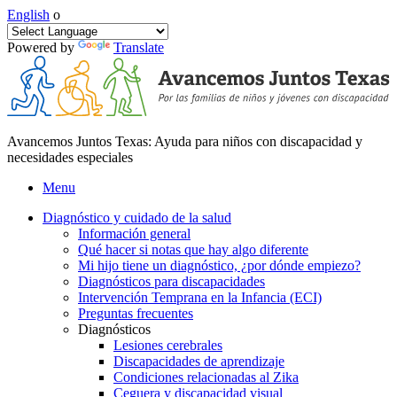
English
o
Powered by
Translate
Avancemos Juntos Texas: Ayuda para niños con discapacidad y
necesidades especiales
Menu
Diagnóstico y cuidado de la salud
Información general
Qué hacer si notas que hay algo diferente
Mi hijo tiene un diagnóstico, ¿por dónde empiezo?
Diagnósticos para discapacidades
Intervención Temprana en la Infancia (ECI)
Preguntas frecuentes
Diagnósticos
Lesiones cerebrales
Discapacidades de aprendizaje
Condiciones relacionadas al Zika
Ceguera y discapacidad visual