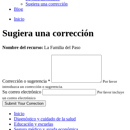
Sugiera una corrección
Blog
Inicio
Sugiera una corrección
Leave
Nombre del recurso:
La Familia del Paso
this
field
blank
Corrección o sugerencia
*
Por favor
introduzca un corrección o sugerencia.
Su correo electrónico
Por favor incluye
un correo electrónico
Inicio
Diagnóstico y cuidado de la salud
Educación y escuelas
Seguro médico y ayuda económica