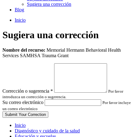
Sugiera una corrección
Blog
Inicio
Sugiera una corrección
Leave
Nombre del recurso:
Memorial Hermann Behavioral Health
this
Services SAMHSA Trauma Grant
field
blank
Corrección o sugerencia
*
Por favor
introduzca un corrección o sugerencia.
Su correo electrónico
Por favor incluye
un correo electrónico
Inicio
Diagnóstico y cuidado de la salud
Educación y escuelas