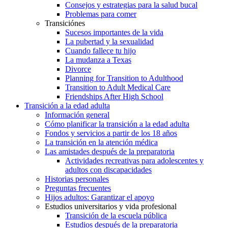
Consejos y estrategias para la salud bucal
Problemas para comer
Transiciónes
Sucesos importantes de la vida
La pubertad y la sexualidad
Cuando fallece tu hijo
La mudanza a Texas
Divorce
Planning for Transition to Adulthood
Transition to Adult Medical Care
Friendships After High School
Transición a la edad adulta
Información general
Cómo planificar la transición a la edad adulta
Fondos y servicios a partir de los 18 años
La transición en la atención médica
Las amistades después de la preparatoria
Actividades recreativas para adolescentes y
adultos con discapacidades
Historias personales
Preguntas frecuentes
Hijos adultos: Garantizar el apoyo
Estudios universitarios y vida profesional
Transición de la escuela pública
Estudios después de la preparatoria