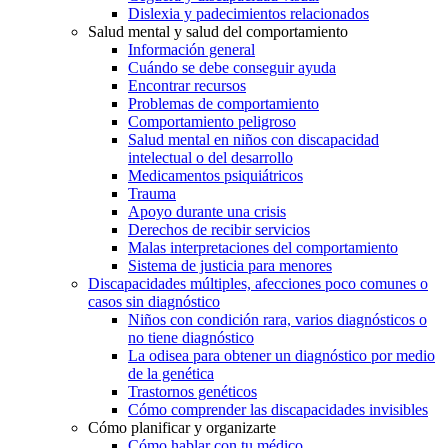
Dislexia y padecimientos relacionados
Salud mental y salud del comportamiento
Información general
Cuándo se debe conseguir ayuda
Encontrar recursos
Problemas de comportamiento
Comportamiento peligroso
Salud mental en niños con discapacidad
intelectual o del desarrollo
Medicamentos psiquiátricos
Trauma
Apoyo durante una crisis
Derechos de recibir servicios
Malas interpretaciones del comportamiento
Sistema de justicia para menores
Discapacidades múltiples, afecciones poco comunes o
casos sin diagnóstico
Niños con condición rara, varios diagnósticos o
no tiene diagnóstico
La odisea para obtener un diagnóstico por medio
de la genética
Trastornos genéticos
Cómo comprender las discapacidades invisibles
Cómo planificar y organizarte
Cómo hablar con tu médico