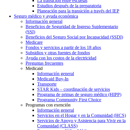
La transición entre escuelas
Estudios después de la preparatoria
Planeación para la transición a través del IEP
Seguro médico y ayuda económica
Información general
Beneficios de Seguridad de Ingreso Suplementario
(SSI)
Beneficios del Seguro Social por Incapacidad (SSDI)
Medicare
Fondos y servicios a partir de los 18 años
Subsidios y otras fuentes de fondos
Ayuda con los costos de la electricidad
Preguntas frecuentes
Medicaid
Información general
Medicaid Buy-In
Transporte
STAR Kids – coordinación de servicios
Programa de primas de seguro médico (HIPP)
Programa Community First Choice
Programas con exención
Información general
Servicios en el Hogar y en la Comunidad (HCS)
Servicios de Apoyo y Asistencia para Vivir en la
Comunidad (CLASS)