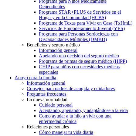
Programa para Niños Médicamente
Dependientes
Programa STAR+PLUS de Servicios en el
Hogar y en la Comunidad (HCBS)
Programa de Texas para Vivir en Casa (TxHmL)
Servicios de Empoderamiento Juvenil (YES)
Programa para Personas Sordociegas con
Discapacidades Múltiples (DMBD)
Beneficios y seguro médico
Información general
Apelando una decisión del seguro médico
Programa de primas de seguro médico (HIPP)
CHIP para niños con necesidades médicas
especiales
Apoyo para la familia
Información general
Consejos para padres de acogida y cuidadores
Preguntas frecuentes
La nueva normalidad
Cuidado personal
Aceptando, apenando, y adaptándose a la vida
Como ayudar a tu hijo a vivir con una
enfermedad crónica
Relaciones personales
Cómo manejar tu vida diaria