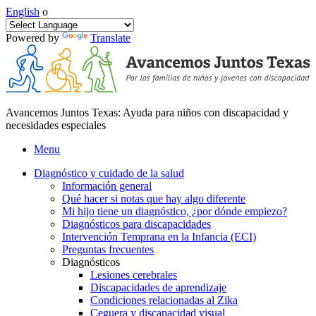
English
o
Powered by
Translate
Avancemos Juntos Texas: Ayuda para niños con discapacidad y
necesidades especiales
Menu
Diagnóstico y cuidado de la salud
Información general
Qué hacer si notas que hay algo diferente
Mi hijo tiene un diagnóstico, ¿por dónde empiezo?
Diagnósticos para discapacidades
Intervención Temprana en la Infancia (ECI)
Preguntas frecuentes
Diagnósticos
Lesiones cerebrales
Discapacidades de aprendizaje
Condiciones relacionadas al Zika
Ceguera y discapacidad visual