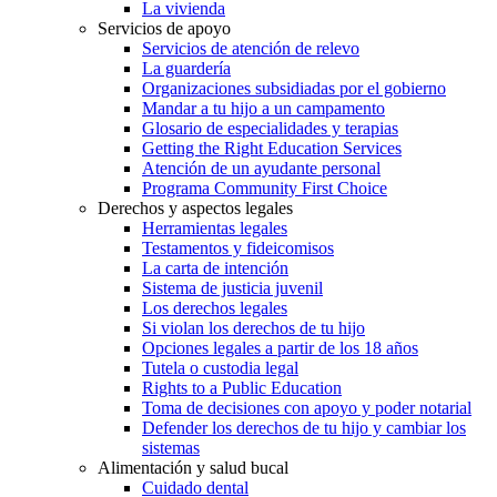
La vivienda
Servicios de apoyo
Servicios de atención de relevo
La guardería
Organizaciones subsidiadas por el gobierno
Mandar a tu hijo a un campamento
Glosario de especialidades y terapias
Getting the Right Education Services
Atención de un ayudante personal
Programa Community First Choice
Derechos y aspectos legales
Herramientas legales
Testamentos y fideicomisos
La carta de intención
Sistema de justicia juvenil
Los derechos legales
Si violan los derechos de tu hijo
Opciones legales a partir de los 18 años
Tutela o custodia legal
Rights to a Public Education
Toma de decisiones con apoyo y poder notarial
Defender los derechos de tu hijo y cambiar los
sistemas
Alimentación y salud bucal
Cuidado dental