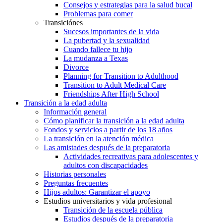
Consejos y estrategias para la salud bucal
Problemas para comer
Transiciónes
Sucesos importantes de la vida
La pubertad y la sexualidad
Cuando fallece tu hijo
La mudanza a Texas
Divorce
Planning for Transition to Adulthood
Transition to Adult Medical Care
Friendships After High School
Transición a la edad adulta
Información general
Cómo planificar la transición a la edad adulta
Fondos y servicios a partir de los 18 años
La transición en la atención médica
Las amistades después de la preparatoria
Actividades recreativas para adolescentes y
adultos con discapacidades
Historias personales
Preguntas frecuentes
Hijos adultos: Garantizar el apoyo
Estudios universitarios y vida profesional
Transición de la escuela pública
Estudios después de la preparatoria