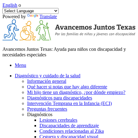
English
o
Powered by
Translate
Avancemos Juntos Texas: Ayuda para niños con discapacidad y
necesidades especiales
Menu
Diagnóstico y cuidado de la salud
Información general
Qué hacer si notas que hay algo diferente
Mi hijo tiene un diagnóstico, ¿por dónde empiezo?
Diagnósticos para discapacidades
Intervención Temprana en la Infancia (ECI)
Preguntas frecuentes
Diagnósticos
Lesiones cerebrales
Discapacidades de aprendizaje
Condiciones relacionadas al Zika
Ceguera y discapacidad visual