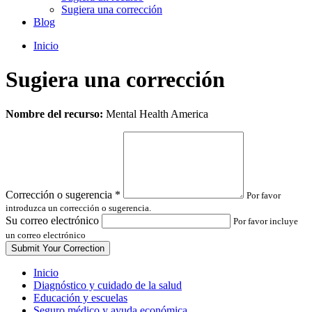
Sugiera una corrección
Blog
Inicio
Sugiera una corrección
Leave
Nombre del recurso:
Mental Health America
this
field
blank
Corrección o sugerencia
*
Por favor
introduzca un corrección o sugerencia.
Su correo electrónico
Por favor incluye
un correo electrónico
Inicio
Diagnóstico y cuidado de la salud
Educación y escuelas
Seguro médico y ayuda económica