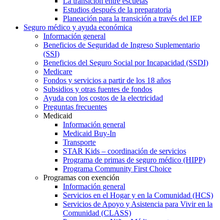
La transición entre escuelas
Estudios después de la preparatoria
Planeación para la transición a través del IEP
Seguro médico y ayuda económica
Información general
Beneficios de Seguridad de Ingreso Suplementario
(SSI)
Beneficios del Seguro Social por Incapacidad (SSDI)
Medicare
Fondos y servicios a partir de los 18 años
Subsidios y otras fuentes de fondos
Ayuda con los costos de la electricidad
Preguntas frecuentes
Medicaid
Información general
Medicaid Buy-In
Transporte
STAR Kids – coordinación de servicios
Programa de primas de seguro médico (HIPP)
Programa Community First Choice
Programas con exención
Información general
Servicios en el Hogar y en la Comunidad (HCS)
Servicios de Apoyo y Asistencia para Vivir en la
Comunidad (CLASS)