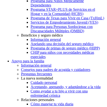
Programa para Niños Médicamente
Dependientes
Programa STAR+PLUS de Servicios en el
Hogar y en la Comunidad (HCBS)
Programa de Texas para Vivir en Casa (TxHmL)
Servicios de Empoderamiento Juvenil (YES)
Programa para Personas Sordociegas con
Discapacidades Múltiples (DMBD)
Beneficios y seguro médico
Información general
Apelando una decisión del seguro médico
Programa de primas de seguro médico (HIPP)
CHIP para niños con necesidades médicas
especiales
Apoyo para la familia
Información general
Consejos para padres de acogida y cuidadores
Preguntas frecuentes
La nueva normalidad
Cuidado personal
Aceptando, apenando, y adaptándose a la vida
Como ayudar a tu hijo a vivir con una
enfermedad crónica
Relaciones personales
Cómo manejar tu vida diaria