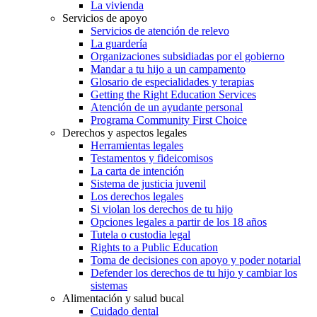
La vivienda
Servicios de apoyo
Servicios de atención de relevo
La guardería
Organizaciones subsidiadas por el gobierno
Mandar a tu hijo a un campamento
Glosario de especialidades y terapias
Getting the Right Education Services
Atención de un ayudante personal
Programa Community First Choice
Derechos y aspectos legales
Herramientas legales
Testamentos y fideicomisos
La carta de intención
Sistema de justicia juvenil
Los derechos legales
Si violan los derechos de tu hijo
Opciones legales a partir de los 18 años
Tutela o custodia legal
Rights to a Public Education
Toma de decisiones con apoyo y poder notarial
Defender los derechos de tu hijo y cambiar los
sistemas
Alimentación y salud bucal
Cuidado dental