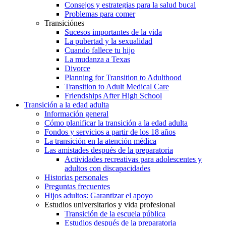
Consejos y estrategias para la salud bucal
Problemas para comer
Transiciónes
Sucesos importantes de la vida
La pubertad y la sexualidad
Cuando fallece tu hijo
La mudanza a Texas
Divorce
Planning for Transition to Adulthood
Transition to Adult Medical Care
Friendships After High School
Transición a la edad adulta
Información general
Cómo planificar la transición a la edad adulta
Fondos y servicios a partir de los 18 años
La transición en la atención médica
Las amistades después de la preparatoria
Actividades recreativas para adolescentes y
adultos con discapacidades
Historias personales
Preguntas frecuentes
Hijos adultos: Garantizar el apoyo
Estudios universitarios y vida profesional
Transición de la escuela pública
Estudios después de la preparatoria