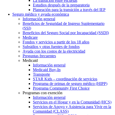
La transición entre escuelas
Estudios después de la preparatoria
Planeación para la transición a través del IEP
Seguro médico y ayuda económica
Información general
Beneficios de Seguridad de Ingreso Suplementario
(SSI)
Beneficios del Seguro Social por Incapacidad (SSDI)
Medicare
Fondos y servicios a partir de los 18 años
Subsidios y otras fuentes de fondos
Ayuda con los costos de la electricidad
Preguntas frecuentes
Medicaid
Información general
Medicaid Buy-In
Transporte
STAR Kids – coordinación de servicios
Programa de primas de seguro médico (HIPP)
Programa Community First Choice
Programas con exención
Información general
Servicios en el Hogar y en la Comunidad (HCS)
Servicios de Apoyo y Asistencia para Vivir en la
Comunidad (CLASS)