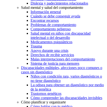
Dislexia y padecimientos relacionados
Salud mental y salud del comportamiento
Información general
Cuándo se debe conseguir ayuda
Encontrar recursos
Problemas de comportamiento
Comportamiento peligroso
Salud mental en niños con discapacidad
intelectual o del desarrollo
Medicamentos psiquiátricos
Trauma
Apoyo durante una crisis
Derechos de recibir servicios
Malas interpretaciones del comportamiento
Sistema de justicia para menores
Discapacidades múltiples, afecciones poco comunes o
casos sin diagnóstico
Niños con condición rara, varios diagnósticos o
no tiene diagnóstico
La odisea para obtener un diagnóstico por medio
de la genética
Trastornos genéticos
Cómo comprender las discapacidades invisibles
Cómo planificar y organizarte
Cómo hablar con tu médico