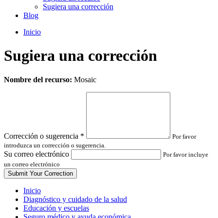
Sugiera una corrección
Blog
Inicio
Sugiera una corrección
Leave
Nombre del recurso:
Mosaic
this
field
blank
Corrección o sugerencia
*
Por favor
introduzca un corrección o sugerencia.
Su correo electrónico
Por favor incluye
un correo electrónico
Inicio
Diagnóstico y cuidado de la salud
Educación y escuelas
Seguro médico y ayuda económica