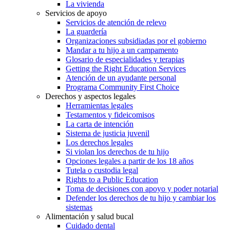
La vivienda
Servicios de apoyo
Servicios de atención de relevo
La guardería
Organizaciones subsidiadas por el gobierno
Mandar a tu hijo a un campamento
Glosario de especialidades y terapias
Getting the Right Education Services
Atención de un ayudante personal
Programa Community First Choice
Derechos y aspectos legales
Herramientas legales
Testamentos y fideicomisos
La carta de intención
Sistema de justicia juvenil
Los derechos legales
Si violan los derechos de tu hijo
Opciones legales a partir de los 18 años
Tutela o custodia legal
Rights to a Public Education
Toma de decisiones con apoyo y poder notarial
Defender los derechos de tu hijo y cambiar los
sistemas
Alimentación y salud bucal
Cuidado dental