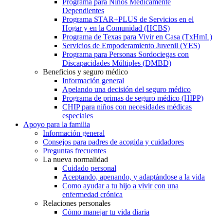
Programa para Niños Médicamente
Dependientes
Programa STAR+PLUS de Servicios en el
Hogar y en la Comunidad (HCBS)
Programa de Texas para Vivir en Casa (TxHmL)
Servicios de Empoderamiento Juvenil (YES)
Programa para Personas Sordociegas con
Discapacidades Múltiples (DMBD)
Beneficios y seguro médico
Información general
Apelando una decisión del seguro médico
Programa de primas de seguro médico (HIPP)
CHIP para niños con necesidades médicas
especiales
Apoyo para la familia
Información general
Consejos para padres de acogida y cuidadores
Preguntas frecuentes
La nueva normalidad
Cuidado personal
Aceptando, apenando, y adaptándose a la vida
Como ayudar a tu hijo a vivir con una
enfermedad crónica
Relaciones personales
Cómo manejar tu vida diaria