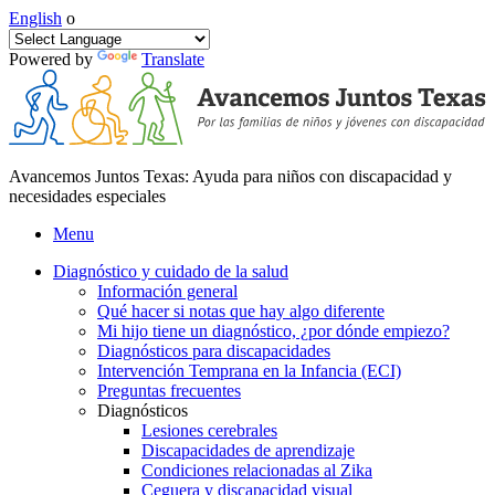
English
o
Powered by
Translate
Avancemos Juntos Texas: Ayuda para niños con discapacidad y
necesidades especiales
Menu
Diagnóstico y cuidado de la salud
Información general
Qué hacer si notas que hay algo diferente
Mi hijo tiene un diagnóstico, ¿por dónde empiezo?
Diagnósticos para discapacidades
Intervención Temprana en la Infancia (ECI)
Preguntas frecuentes
Diagnósticos
Lesiones cerebrales
Discapacidades de aprendizaje
Condiciones relacionadas al Zika
Ceguera y discapacidad visual