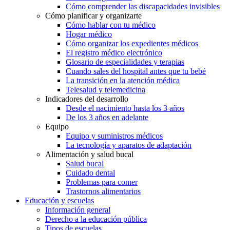
Cómo comprender las discapacidades invisibles
Cómo planificar y organizarte
Cómo hablar con tu médico
Hogar médico
Cómo organizar los expedientes médicos
El registro médico electrónico
Glosario de especialidades y terapias
Cuando sales del hospital antes que tu bebé
La transición en la atención médica
Telesalud y telemedicina
Indicadores del desarrollo
Desde el nacimiento hasta los 3 años
De los 3 años en adelante
Equipo
Equipo y suministros médicos
La tecnología y aparatos de adaptación
Alimentación y salud bucal
Salud bucal
Cuidado dental
Problemas para comer
Trastornos alimentarios
Educación y escuelas
Información general
Derecho a la educación pública
Tipos de escuelas