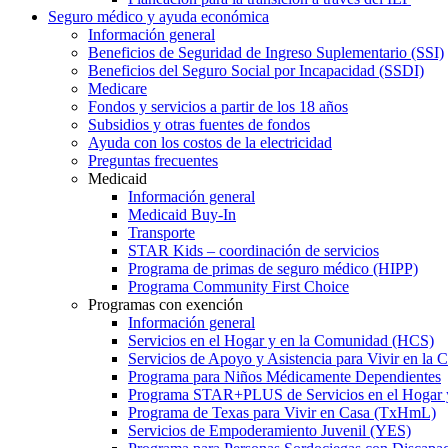
Seguro médico y ayuda económica
Información general
Beneficios de Seguridad de Ingreso Suplementario (SSI)
Beneficios del Seguro Social por Incapacidad (SSDI)
Medicare
Fondos y servicios a partir de los 18 años
Subsidios y otras fuentes de fondos
Ayuda con los costos de la electricidad
Preguntas frecuentes
Medicaid
Información general
Medicaid Buy-In
Transporte
STAR Kids – coordinación de servicios
Programa de primas de seguro médico (HIPP)
Programa Community First Choice
Programas con exención
Información general
Servicios en el Hogar y en la Comunidad (HCS)
Servicios de Apoyo y Asistencia para Vivir en l
Programa para Niños Médicamente Dependientes
Programa STAR+PLUS de Servicios en el Hogar
Programa de Texas para Vivir en Casa (TxHmL)
Servicios de Empoderamiento Juvenil (YES)