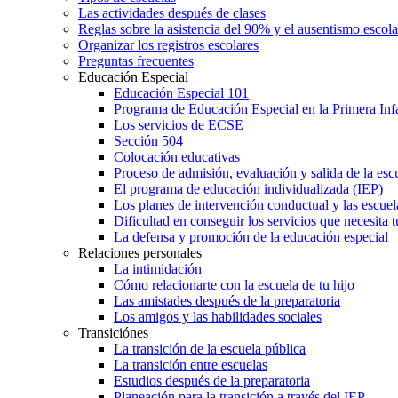
Las actividades después de clases
Reglas sobre la asistencia del 90% y el ausentismo escol
Organizar los registros escolares
Preguntas frecuentes
Educación Especial
Educación Especial 101
Programa de Educación Especial en la Primera Inf
Los servicios de ECSE
Sección 504
Colocación educativas
Proceso de admisión, evaluación y salida de la es
El programa de educación individualizada (IEP)
Los planes de intervención conductual y las escuel
Dificultad en conseguir los servicios que necesita t
La defensa y promoción de la educación especial
Relaciones personales
La intimidación
Cómo relacionarte con la escuela de tu hijo
Las amistades después de la preparatoria
Los amigos y las habilidades sociales
Transiciónes
La transición de la escuela pública
La transición entre escuelas
Estudios después de la preparatoria
Planeación para la transición a través del IEP