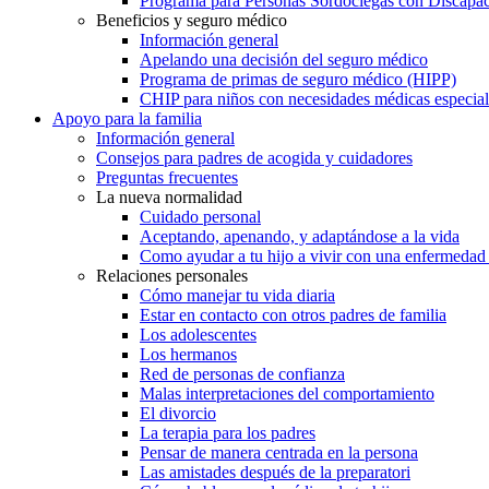
Programa para Personas Sordociegas con Discap
Beneficios y seguro médico
Información general
Apelando una decisión del seguro médico
Programa de primas de seguro médico (HIPP)
CHIP para niños con necesidades médicas especial
Apoyo para la familia
Información general
Consejos para padres de acogida y cuidadores
Preguntas frecuentes
La nueva normalidad
Cuidado personal
Aceptando, apenando, y adaptándose a la vida
Como ayudar a tu hijo a vivir con una enfermedad
Relaciones personales
Cómo manejar tu vida diaria
Estar en contacto con otros padres de familia
Los adolescentes
Los hermanos
Red de personas de confianza
Malas interpretaciones del comportamiento
El divorcio
La terapia para los padres
Pensar de manera centrada en la persona
Las amistades después de la preparatori