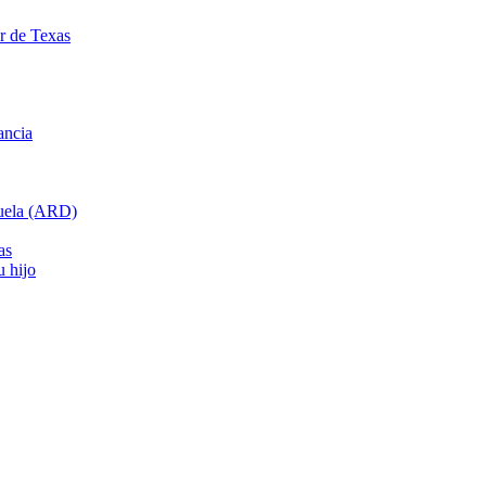
ar de Texas
ancia
cuela (ARD)
as
u hijo