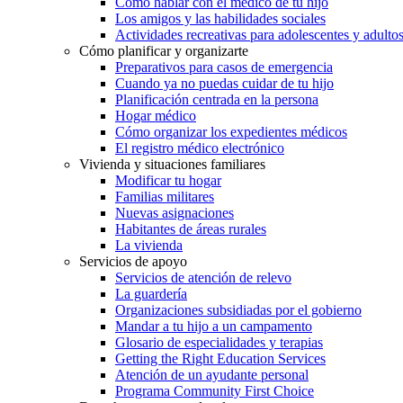
Cómo hablar con el médico de tu hijo
Los amigos y las habilidades sociales
Actividades recreativas para adolescentes y adulto
Cómo planificar y organizarte
Preparativos para casos de emergencia
Cuando ya no puedas cuidar de tu hijo
Planificación centrada en la persona
Hogar médico
Cómo organizar los expedientes médicos
El registro médico electrónico
Vivienda y situaciones familiares
Modificar tu hogar
Familias militares
Nuevas asignaciones
Habitantes de áreas rurales
La vivienda
Servicios de apoyo
Servicios de atención de relevo
La guardería
Organizaciones subsidiadas por el gobierno
Mandar a tu hijo a un campamento
Glosario de especialidades y terapias
Getting the Right Education Services
Atención de un ayudante personal
Programa Community First Choice