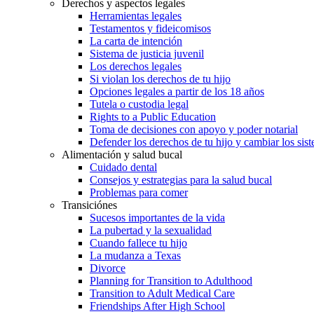
Derechos y aspectos legales
Herramientas legales
Testamentos y fideicomisos
La carta de intención
Sistema de justicia juvenil
Los derechos legales
Si violan los derechos de tu hijo
Opciones legales a partir de los 18 años
Tutela o custodia legal
Rights to a Public Education
Toma de decisiones con apoyo y poder notarial
Defender los derechos de tu hijo y cambiar los sis
Alimentación y salud bucal
Cuidado dental
Consejos y estrategias para la salud bucal
Problemas para comer
Transiciónes
Sucesos importantes de la vida
La pubertad y la sexualidad
Cuando fallece tu hijo
La mudanza a Texas
Divorce
Planning for Transition to Adulthood
Transition to Adult Medical Care
Friendships After High School