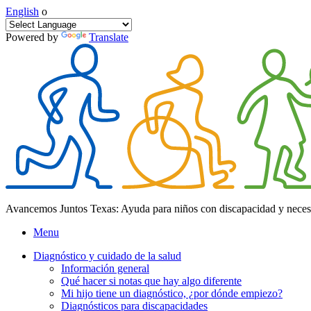
English
o
Powered by
Translate
Avancemos Juntos Texas: Ayuda para niños con discapacidad y neces
Menu
Diagnóstico y cuidado de la salud
Información general
Qué hacer si notas que hay algo diferente
Mi hijo tiene un diagnóstico, ¿por dónde empiezo?
Diagnósticos para discapacidades