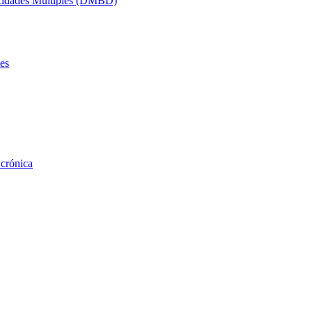
acidades Múltiples (DMBD)
es
 crónica